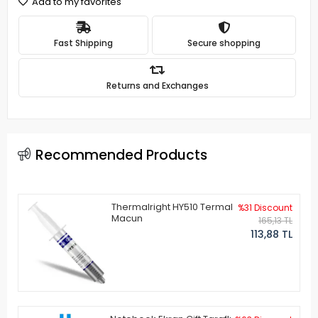
Add to my favorites
Fast Shipping
Secure shopping
Returns and Exchanges
Recommended Products
Thermalright HY510 Termal
%31 Discount
Macun
165,13 TL
113,88 TL