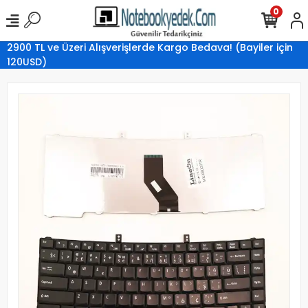
0
2900 TL ve Üzeri Alışverişlerde Kargo Bedava! (Bayiler için
120USD)