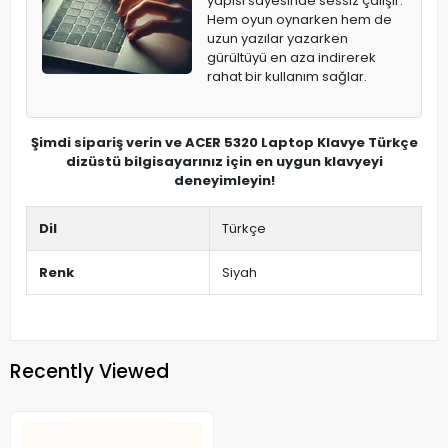
yapısı sayesinde sessiz çalışır.
Hem oyun oynarken hem de
uzun yazılar yazarken
gürültüyü en aza indirerek
rahat bir kullanım sağlar.
Şimdi sipariş verin ve ACER 5320 Laptop Klavye Türkçe
dizüstü bilgisayarınız için en uygun klavyeyi
deneyimleyin!
Dil
Türkçe
Renk
Siyah
Recently Viewed