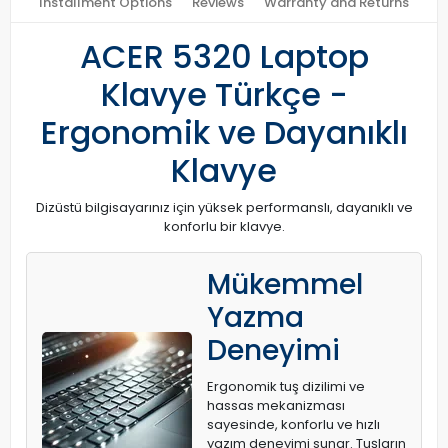
Installment Options
Reviews
Warranty and Returns
ACER 5320 Laptop
Klavye Türkçe -
Ergonomik ve Dayanıklı
Klavye
Dizüstü bilgisayarınız için yüksek performanslı, dayanıklı ve
konforlu bir klavye.
Mükemmel
Yazma
Deneyimi
Ergonomik tuş dizilimi ve
hassas mekanizması
sayesinde, konforlu ve hızlı
yazım deneyimi sunar. Tuşların