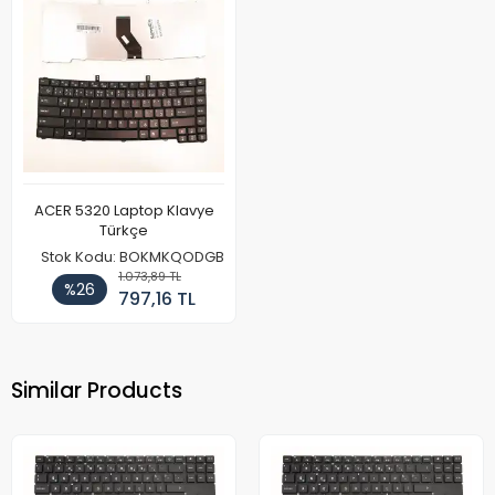
ACER 5320 Laptop Klavye
Türkçe
Stok Kodu: BOKMKQODGB
1.073,89 TL
%26
797,16 TL
Similar Products