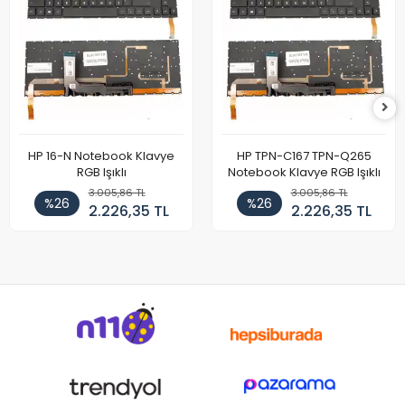
HP 16-N Notebook Klavye
HP TPN-C167 TPN-Q265
RGB Işıklı
Notebook Klavye RGB Işıklı
3.005,86 TL
3.005,86 TL
%26
%26
2.226,35 TL
2.226,35 TL