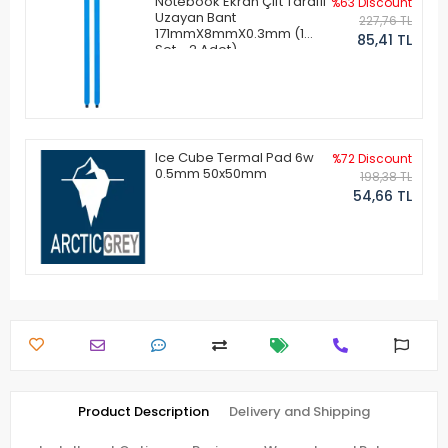
Notebook Ekran Çift Taraflı
%63 Discount
Uzayan Bant
227,76 TL
171mmX8mmX0.3mm (1
85,41 TL
Set - 2 Adet)
Ice Cube Termal Pad 6w
%72 Discount
0.5mm 50x50mm
198,38 TL
54,66 TL
Product Description
Delivery and Shipping