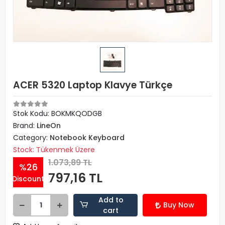
ACER 5320 Laptop Klavye Türkçe
Stok Kodu: BOKMKQODGB
Brand:
LineOn
Category:
Notebook Keyboard
Stock: Tükenmek Üzere
1.073,89 TL
%26
797,16 TL
Discount
Add to
Buy Now
cart