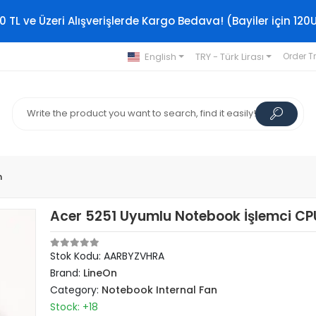
0 TL ve Üzeri Alışverişlerde Kargo Bedava! (Bayiler için 120
English
TRY - Türk Lirası
Order T
n
Acer 5251 Uyumlu Notebook İşlemci CP
Stok Kodu: AARBYZVHRA
Brand:
LineOn
Category:
Notebook Internal Fan
Stock: +18