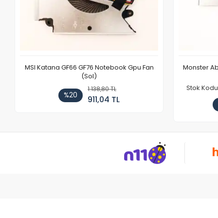
MSI Katana GF66 GF76 Notebook Gpu Fan
Monster Ab
(Sol)
Stok Kodu
1.138,80 TL
%20
911,04 TL