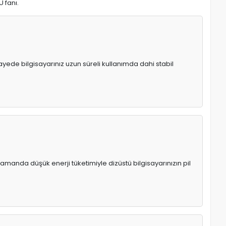
U fanı.
 sayede bilgisayarınız uzun süreli kullanımda dahi stabil
manda düşük enerji tüketimiyle dizüstü bilgisayarınızın pil