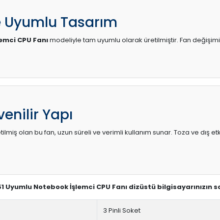
e Uyumlu Tasarım
emci CPU Fanı
modeliyle tam uyumlu olarak üretilmiştir. Fan değişimi 
enilir Yapı
lmiş olan bu fan, uzun süreli ve verimli kullanım sunar. Toza ve dış etk
51 Uyumlu Notebook İşlemci CPU Fanı dizüstü bilgisayarınızın 
3 Pinli Soket