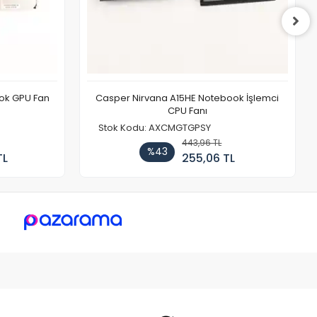
ook GPU Fan
Casper Nirvana A15HE Notebook İşlemci
CPU Fanı
Stok Kodu: AXCMGTGPSY
443,96 TL
%43
TL
255,06 TL