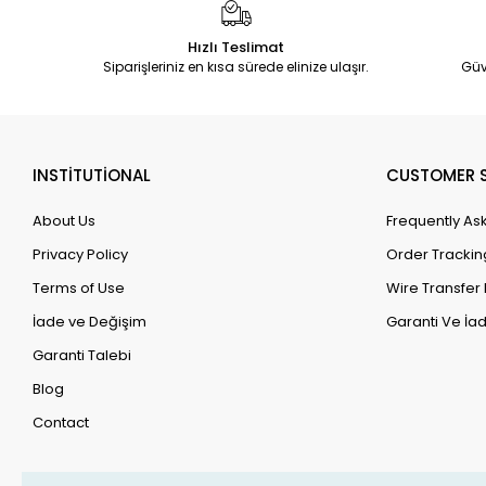
Hızlı Teslimat
Siparişleriniz en kısa sürede elinize ulaşır.
Güv
INSTİTUTİONAL
CUSTOMER S
About Us
Frequently As
Privacy Policy
Order Trackin
Terms of Use
Wire Transfer 
İade ve Değişim
Garanti Ve İad
Garanti Talebi
Blog
Contact