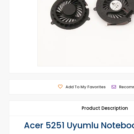
Add To My Favorites
Recom
Product Description
Acer 5251 Uyumlu Noteboo