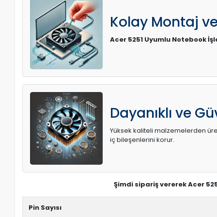
Kolay Montaj v
Acer 5251 Uyumlu Notebook İşl
Dayanıklı ve Güv
Yüksek kaliteli malzemelerden üreti
iç bileşenlerini korur.
Şimdi sipariş vererek Acer 52
Pin Sayısı