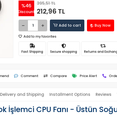
395,51 TL
%46
212,96 TL
Discount
Add to cart
Buy Now
Add to my favorites
Fast Shipping
Secure shopping
Returns and Exchan
mend
Comment
Compare
Price Alert
Orde
Delivery and Shipping
Installment Options
Reviews
k İşlemci CPU Fanı - Üstün Soğ