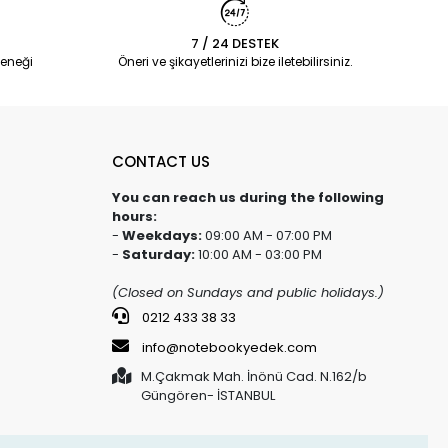
7 / 24 DESTEK
eneği
Öneri ve şikayetlerinizi bize iletebilirsiniz.
CONTACT US
You can reach us during the following
hours:
-
Weekdays:
09:00 AM - 07:00 PM
-
Saturday:
10:00 AM - 03:00 PM
(Closed on Sundays and public holidays.)
0212 433 38 33
info@notebookyedek.com
M.Çakmak Mah. İnönü Cad. N.162/b
Güngören- İSTANBUL