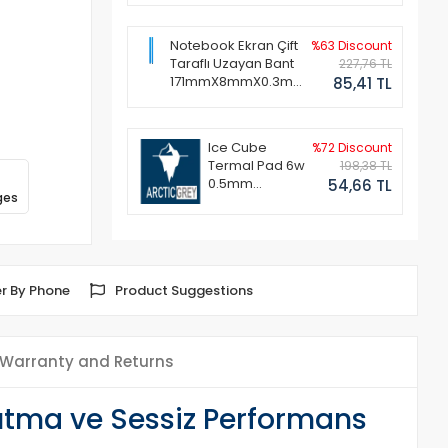
Notebook Ekran Çift
%63 Discount
Taraflı Uzayan Bant
227,76 TL
171mmX8mmX0.3mm
85,41 TL
(1 Set - 2 Adet)
Ice Cube
%72 Discount
Termal Pad 6w
198,38 TL
0.5mm
54,66 TL
ges
50x50mm
r By Phone
Product Suggestions
Warranty and Returns
utma ve Sessiz Performans