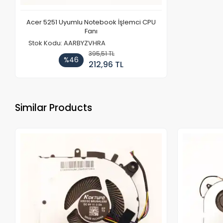
Acer 5251 Uyumlu Notebook İşlemci CPU
Fanı
Stok Kodu: AARBYZVHRA
395,51 TL
%46
212,96 TL
Similar Products