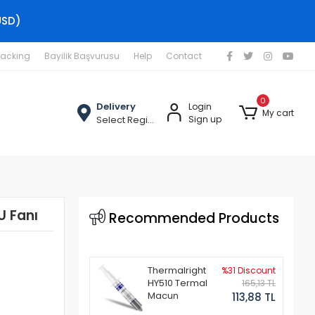
USD)
racking
Bayilik Başvurusu
Help
Contact
0
Delivery
Login
My cart
Select Region
Sign up
U Fanı
Recommended Products
Thermalright
%31 Discount
HY510 Termal
165,13 TL
Macun
113,88 TL