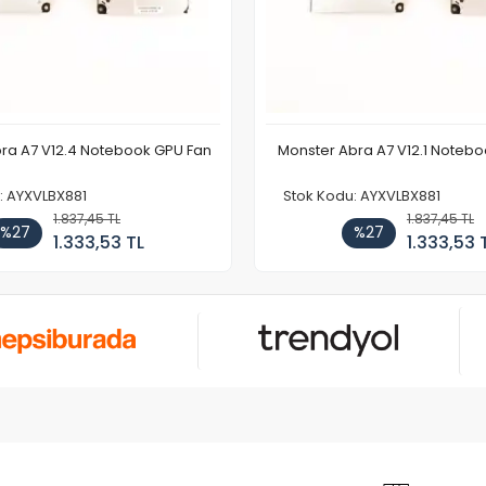
ra A7 V12.4 Notebook GPU Fan
Monster Abra A7 V12.1 Noteb
: AYXVLBX881
Stok Kodu: AYXVLBX881
1.837,45 TL
1.837,45 TL
%27
%27
1.333,53 TL
1.333,53 