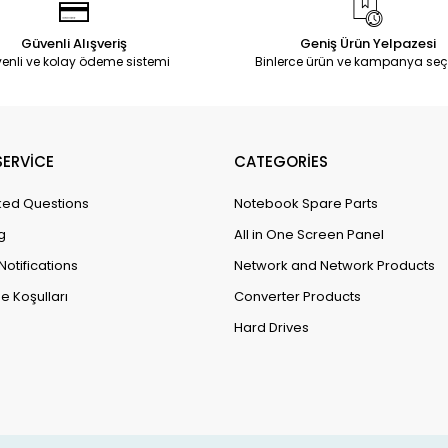
Güvenli Alışveriş
Geniş Ürün Yelpazesi
enli ve kolay ödeme sistemi
Binlerce ürün ve kampanya seç
ERVİCE
CATEGORİES
ked Questions
Notebook Spare Parts
g
All in One Screen Panel
Notifications
Network and Network Products
e Koşulları
Converter Products
Hard Drives