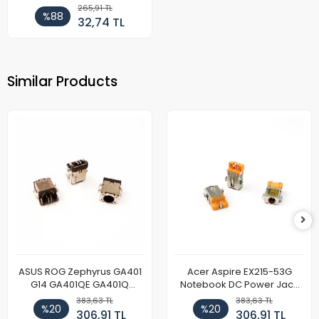
265,91 TL
%88
32,74 TL
Similar Products
ASUS ROG Zephyrus GA401
Acer Aspire EX215-53G
G14 GA401QE GA401Q
Notebook DC Power Jack
GA402 GA402R GA402RK
Soket
383,63 TL
383,63 TL
%20
%20
HQ058T GA503QR GA503QS
306,91 TL
306,91 TL