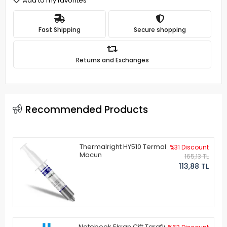
Add to my favorites
Fast Shipping
Secure shopping
Returns and Exchanges
Recommended Products
Thermalright HY510 Termal
%31 Discount
Macun
165,13 TL
113,88 TL
Notebook Ekran Çift Taraflı