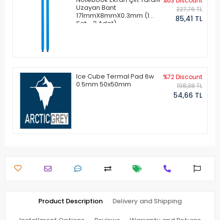
%63 Discount
Uzayan Bant
227,76 TL
171mmX8mmX0.3mm (1
85,41 TL
Set - 2 Adet)
Ice Cube Termal Pad 6w
%72 Discount
0.5mm 50x50mm
198,38 TL
54,66 TL
Product Description
Delivery and Shipping