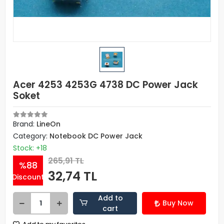
Acer 4253 4253G 4738 DC Power Jack
Soket
Brand:
LineOn
Category:
Notebook DC Power Jack
Stock: +18
265,91 TL
%88
32,74 TL
Discount
Add to
Buy Now
cart