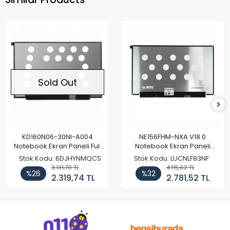
Sold Out
KD160N06-30NI-A004
NE156FHM-NXA V18.0
Notebook Ekran Paneli Full
Notebook Ekran Paneli
HD
144Hz
Stok Kodu: 6DJHYNMQCS
Stok Kodu: LUCNLF83NF
3.131,70 TL
4.115,62 TL
%26
%32
2.319,74 TL
2.781,52 TL