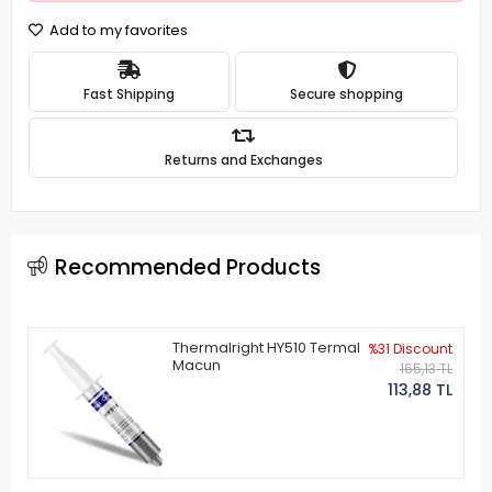
Add to my favorites
Fast Shipping
Secure shopping
Returns and Exchanges
Recommended Products
Thermalright HY510 Termal
%31 Discount
Macun
165,13 TL
113,88 TL