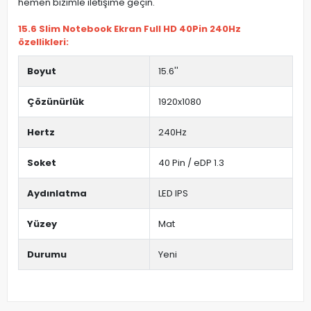
hemen bizimle iletişime geçin.
15.6 Slim Notebook Ekran Full HD 40Pin 240Hz
özellikleri:
Boyut
15.6''
Çözünürlük
1920x1080
Hertz
240Hz
Soket
40 Pin / eDP 1.3
Aydınlatma
LED IPS
Yüzey
Mat
Durumu
Yeni