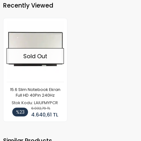
Recently Viewed
Sold Out
15.6 Slim Notebook Ekran
Full HD 40Pin 240Hz
Stok Kodu: LAIUFMYPCR
6.032,79 TL
%23
4.640,61 TL
Similar Products