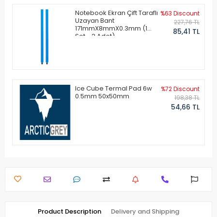
Notebook Ekran Çift Taraflı
%63 Discount
Uzayan Bant
227,76 TL
171mmX8mmX0.3mm (1
85,41 TL
Set - 2 Adet)
Ice Cube Termal Pad 6w
%72 Discount
0.5mm 50x50mm
198,38 TL
54,66 TL
Product Description
Delivery and Shipping