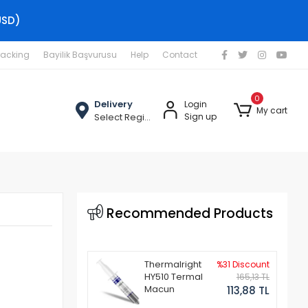
USD)
racking
Bayilik Başvurusu
Help
Contact
0
Delivery
Login
My cart
Select Region
Sign up
Recommended Products
Thermalright
%31 Discount
HY510 Termal
165,13 TL
Macun
113,88 TL