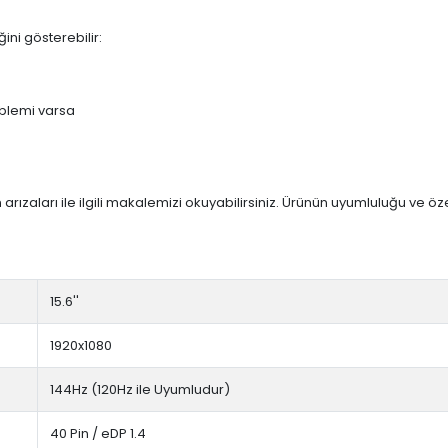
ini gösterebilir:
blemi varsa
arızaları ile ilgili makalemizi okuyabilirsiniz. Ürünün uyumluluğu ve ö
15.6''
1920x1080
144Hz (120Hz ile Uyumludur)
40 Pin / eDP 1.4