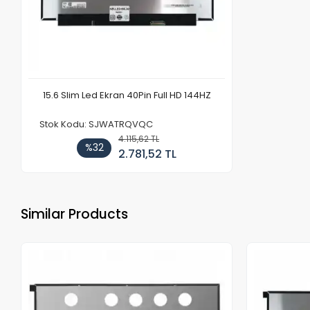
15.6 Slim Led Ekran 40Pin Full HD 144HZ
Stok Kodu: SJWATRQVQC
4.115,62 TL
%32
2.781,52 TL
Similar Products
Out of stock