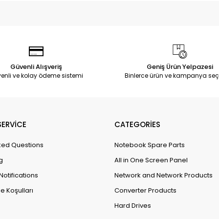
Güvenli Alışveriş
Geniş Ürün Yelpazesi
enli ve kolay ödeme sistemi
Binlerce ürün ve kampanya seç
ERVİCE
CATEGORİES
ked Questions
Notebook Spare Parts
g
All in One Screen Panel
Notifications
Network and Network Products
e Koşulları
Converter Products
Hard Drives