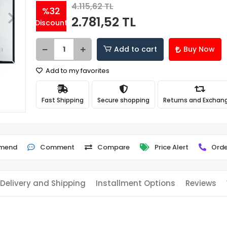
4.115,62 TL
%32
2.781,52 TL
Discount
Add to cart
Buy Now
Add to my favorites
Fast Shipping
Secure shopping
Returns and Exchan
mend
Comment
Compare
Price Alert
Orde
Delivery and Shipping
Installment Options
Reviews