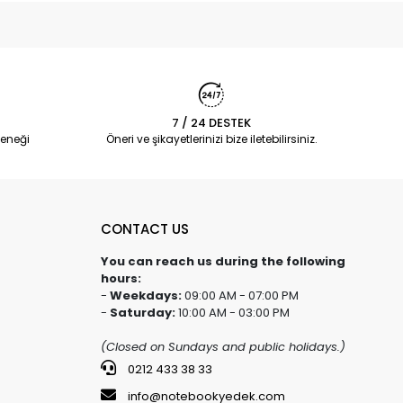
7 / 24 DESTEK
eneği
Öneri ve şikayetlerinizi bize iletebilirsiniz.
CONTACT US
You can reach us during the following
hours:
-
Weekdays:
09:00 AM - 07:00 PM
-
Saturday:
10:00 AM - 03:00 PM
(Closed on Sundays and public holidays.)
0212 433 38 33
info@notebookyedek.com