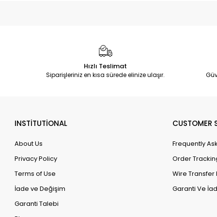
Hızlı Teslimat
Siparişleriniz en kısa sürede elinize ulaşır.
Güv
INSTİTUTİONAL
CUSTOMER S
About Us
Frequently As
Privacy Policy
Order Trackin
Terms of Use
Wire Transfer 
İade ve Değişim
Garanti Ve İad
Garanti Talebi