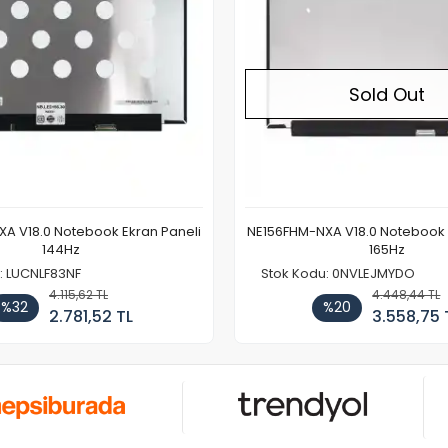
Sold Out
A V18.0 Notebook Ekran Paneli
NE156FHM-NXA V18.0 Notebook 
144Hz
165Hz
: LUCNLF83NF
Stok Kodu: 0NVLEJMYDO
4.115,62 TL
4.448,44 TL
%32
%20
2.781,52 TL
3.558,75 