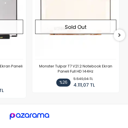
Sold Out
Ekran Paneli
Monster Tulpar T7 V21.2 Notebook Ekran
Paneli Full HD 144Hz
5.549,94 TL
%26
4.111,07 TL
TL