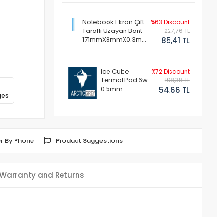
Notebook Ekran Çift
%63 Discount
Taraflı Uzayan Bant
227,76 TL
171mmX8mmX0.3mm
85,41 TL
(1 Set - 2 Adet)
Ice Cube
%72 Discount
Termal Pad 6w
198,38 TL
0.5mm
54,66 TL
ges
50x50mm
r By Phone
Product Suggestions
Warranty and Returns