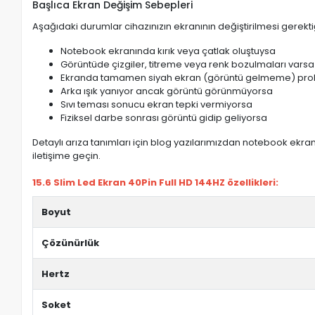
Başlıca Ekran Değişim Sebepleri
Aşağıdaki durumlar cihazınızın ekranının değiştirilmesi gerektiğ
Notebook ekranında kırık veya çatlak oluştuysa
Görüntüde çizgiler, titreme veya renk bozulmaları varsa
Ekranda tamamen siyah ekran (görüntü gelmeme) pro
Arka ışık yanıyor ancak görüntü görünmüyorsa
Sıvı teması sonucu ekran tepki vermiyorsa
Fiziksel darbe sonrası görüntü gidip geliyorsa
Detaylı arıza tanımları için blog yazılarımızdan notebook ekran 
iletişime geçin.
15.6 Slim Led Ekran 40Pin Full HD 144HZ özellikleri:
Boyut
Çözünürlük
Hertz
Soket