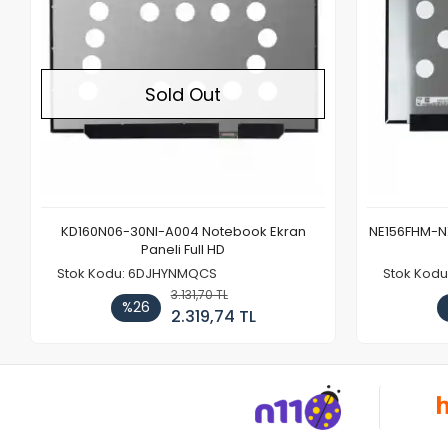
Sold Out
KD160N06-30NI-A004 Notebook Ekran
NE156FHM-NX
Paneli Full HD
Stok Kodu: 6DJHYNMQCS
Stok Kodu
3.131,70 TL
%26
2.319,74 TL