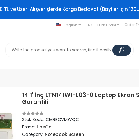
0 TL ve Üzeri Alışverişlerde Kargo Bedava! (Bayiler için 120
English
TRY - Türk Lirası
Order T
14.1' İnç LTN141W1-L03-0 Laptop Ekran Sı
Garantili
Stok Kodu: CMRRCVMWQC
Brand:
LineOn
Category:
Notebook Screen