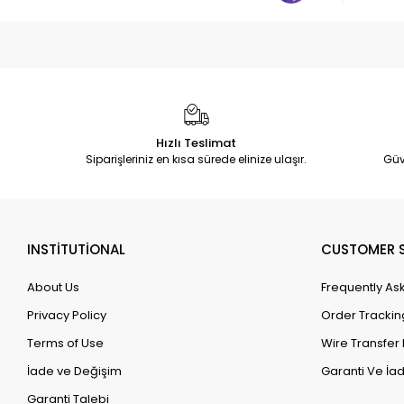
Hızlı Teslimat
Siparişleriniz en kısa sürede elinize ulaşır.
Güv
INSTİTUTİONAL
CUSTOMER S
About Us
Frequently As
Privacy Policy
Order Trackin
Terms of Use
Wire Transfer 
İade ve Değişim
Garanti Ve İad
Garanti Talebi