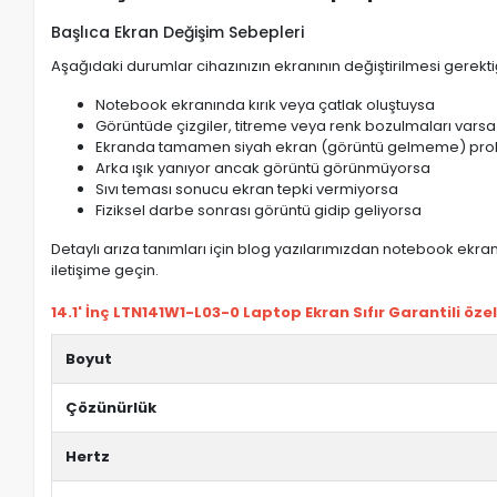
Başlıca Ekran Değişim Sebepleri
Aşağıdaki durumlar cihazınızın ekranının değiştirilmesi gerektiğ
Notebook ekranında kırık veya çatlak oluştuysa
Görüntüde çizgiler, titreme veya renk bozulmaları varsa
Ekranda tamamen siyah ekran (görüntü gelmeme) pro
Arka ışık yanıyor ancak görüntü görünmüyorsa
Sıvı teması sonucu ekran tepki vermiyorsa
Fiziksel darbe sonrası görüntü gidip geliyorsa
Detaylı arıza tanımları için blog yazılarımızdan notebook ekran 
iletişime geçin.
14.1' İnç LTN141W1-L03-0 Laptop Ekran Sıfır Garantili özell
Boyut
Çözünürlük
Hertz