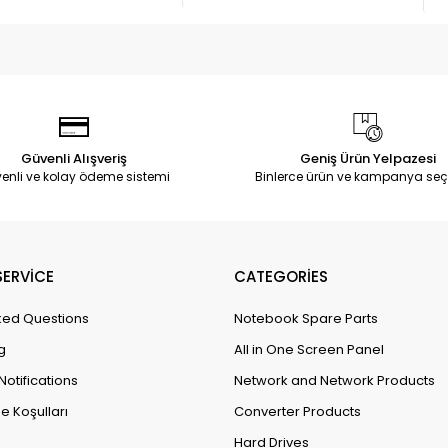
Güvenli Alışveriş
Geniş Ürün Yelpazesi
enli ve kolay ödeme sistemi
Binlerce ürün ve kampanya seç
ERVİCE
CATEGORİES
ked Questions
Notebook Spare Parts
g
All in One Screen Panel
Notifications
Network and Network Products
e Koşulları
Converter Products
Hard Drives