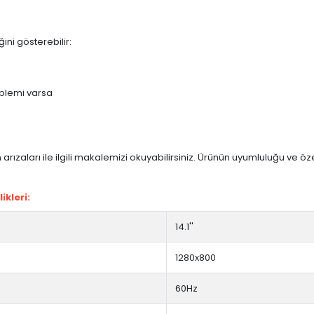
ini gösterebilir:
blemi varsa
arızaları ile ilgili makalemizi okuyabilirsiniz. Ürünün uyumluluğu ve ö
ikleri:
14.1''
1280x800
60Hz