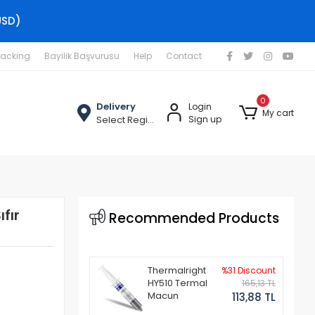
USD)
racking
Bayilik Başvurusu
Help
Contact
0
Delivery
Login
My cart
Select Region
Sign up
fır
Recommended Products
Thermalright
%31 Discount
HY510 Termal
165,13 TL
Macun
113,88 TL