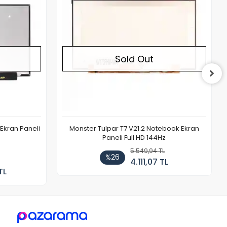
Sold Out
Ekran Paneli
Monster Tulpar T7 V21.2 Notebook Ekran
Paneli Full HD 144Hz
5.549,94 TL
%26
4.111,07 TL
TL