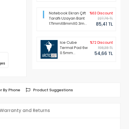
Notebook Ekran Çift
%63 Discount
Taraflı Uzayan Bant
227,76 TL
171mmX8mmX0.3mm
85,41 TL
(1 Set - 2 Adet)
Ice Cube
%72 Discount
Termal Pad 6w
198,38 TL
0.5mm
54,66 TL
50x50mm
ges
r By Phone
Product Suggestions
Warranty and Returns