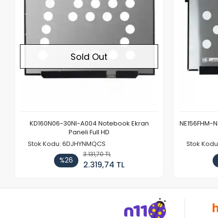
Sold Out
KD160N06-30NI-A004 Notebook Ekran
NE156FHM-NX
Paneli Full HD
Stok Kodu: 6DJHYNMQCS
Stok Kodu
3.131,70 TL
%26
2.319,74 TL