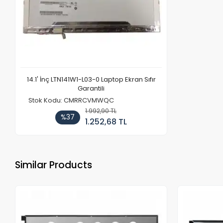
14.1' İnç LTN141W1-L03-0 Laptop Ekran Sıfır
Garantili
Stok Kodu: CMRRCVMWQC
1.992,90 TL
%37
1.252,68 TL
Similar Products
Out of stock