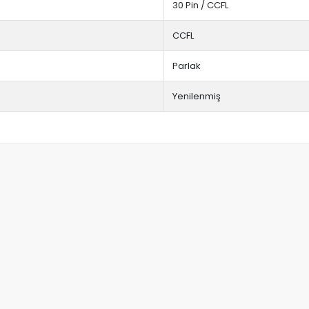
30 Pin / CCFL
CCFL
Parlak
Yenilenmiş