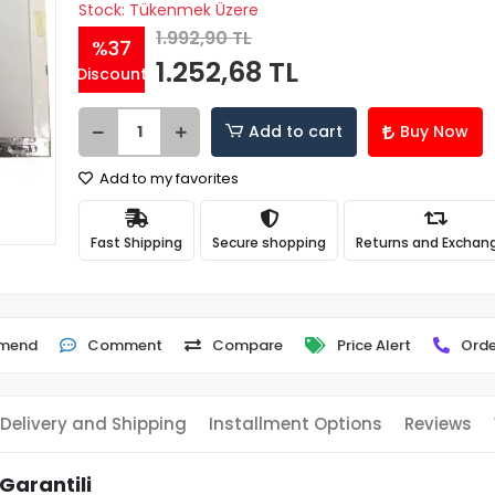
Stock: Tükenmek Üzere
1.992,90 TL
%37
1.252,68 TL
Discount
Add to cart
Buy Now
Add to my favorites
Fast Shipping
Secure shopping
Returns and Exchan
mend
Comment
Compare
Price Alert
Orde
Delivery and Shipping
Installment Options
Reviews
 Garantili