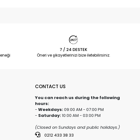
7 / 24 DESTEK
eneği
Öneri ve şikayetlerinizi bize iletebilirsiniz.
CONTACT US
You can reach us during the following
hours:
-
Weekdays:
09:00 AM - 07:00 PM
-
Saturday:
10:00 AM - 03:00 PM
(Closed on Sundays and public holidays.)
0212 433 38 33