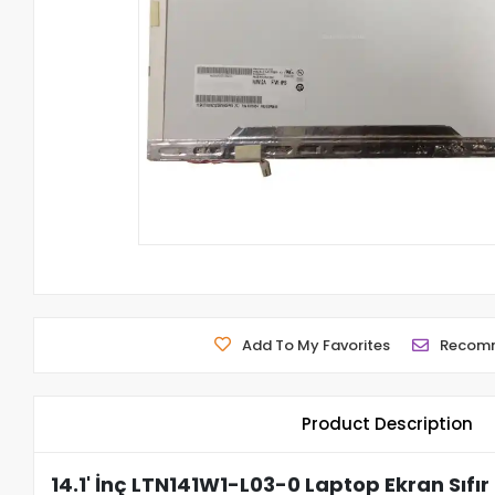
Add To My Favorites
Recom
Product Description
14.1' İnç LTN141W1-L03-0 Laptop Ekran Sıfır