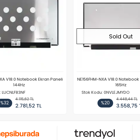
Sold Out
A V18.0 Notebook Ekran Paneli
NE156FHM-NXA V18.0 Notebook 
144Hz
165Hz
: LUCNLF83NF
Stok Kodu: 0NVLEJMYDO
4.115,62 TL
4.448,44 TL
%32
%20
2.781,52 TL
3.558,75 