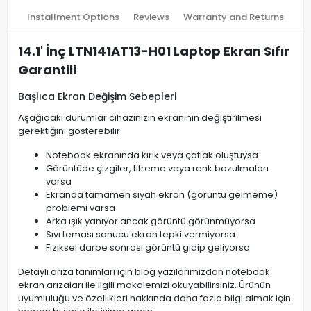
Installment Options
Reviews
Warranty and Returns
14.1' İnç LTN141AT13-H01 Laptop Ekran Sıfır
Garantili
Başlıca Ekran Değişim Sebepleri
Aşağıdaki durumlar cihazınızın ekranının değiştirilmesi
gerektiğini gösterebilir:
Notebook ekranında kırık veya çatlak oluştuysa
Görüntüde çizgiler, titreme veya renk bozulmaları
varsa
Ekranda tamamen siyah ekran (görüntü gelmeme)
problemi varsa
Arka ışık yanıyor ancak görüntü görünmüyorsa
Sıvı teması sonucu ekran tepki vermiyorsa
Fiziksel darbe sonrası görüntü gidip geliyorsa
Detaylı arıza tanımları için blog yazılarımızdan notebook
ekran arızaları ile ilgili makalemizi okuyabilirsiniz. Ürünün
uyumluluğu ve özellikleri hakkında daha fazla bilgi almak için