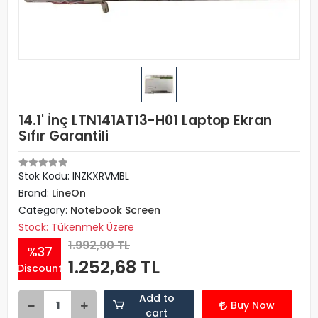
14.1' İnç LTN141AT13-H01 Laptop Ekran
Sıfır Garantili
Stok Kodu: INZKXRVMBL
Brand:
LineOn
Category:
Notebook Screen
Stock: Tükenmek Üzere
1.992,90 TL
%37
1.252,68 TL
Discount
Add to
Buy Now
cart