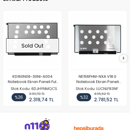
Sold Out
KD160N06-30NI-A004
NE156FHM-NXA V18.0
Notebook Ekran Paneli Full
Notebook Ekran Paneli
HD
144Hz
Stok Kodu: 6DJHYNMQCS
Stok Kodu: LUCNLF83NF
3.131,70 TL
4.115,62 TL
%26
%32
2.319,74 TL
2.781,52 TL