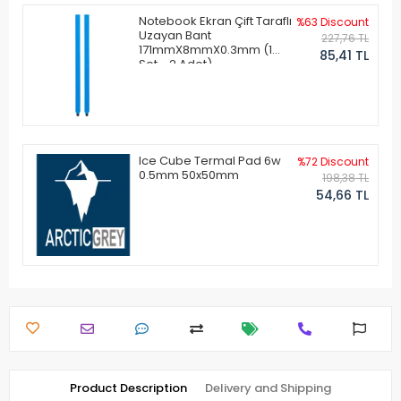
Notebook Ekran Çift Taraflı
%63 Discount
Uzayan Bant
227,76 TL
171mmX8mmX0.3mm (1
85,41 TL
Set - 2 Adet)
Ice Cube Termal Pad 6w
%72 Discount
0.5mm 50x50mm
198,38 TL
54,66 TL
Product Description
Delivery and Shipping