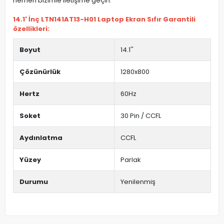
hemen bizimle iletişime geçin.
14.1' İnç LTN141AT13-H01 Laptop Ekran Sıfır Garantili
özellikleri:
Boyut
14.1''
Çözünürlük
1280x800
Hertz
60Hz
Soket
30 Pin / CCFL
Aydınlatma
CCFL
Yüzey
Parlak
Durumu
Yenilenmiş