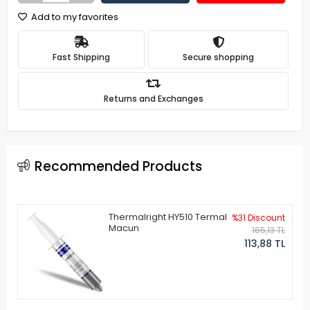
Add to my favorites
Fast Shipping
Secure shopping
Returns and Exchanges
Recommended Products
Thermalright HY510 Termal
%31 Discount
Macun
165,13 TL
113,88 TL