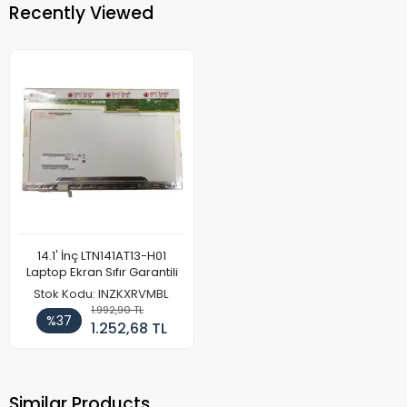
Recently Viewed
14.1' İnç LTN141AT13-H01
Laptop Ekran Sıfır Garantili
Stok Kodu: INZKXRVMBL
1.992,90 TL
%37
1.252,68 TL
Similar Products