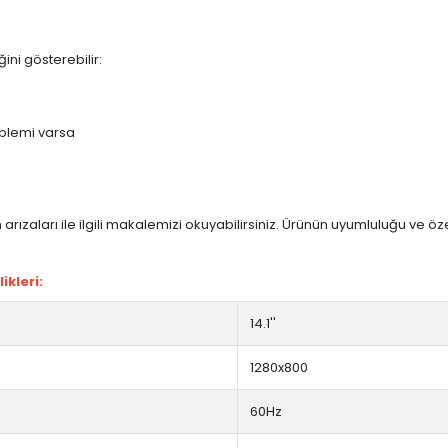
ini gösterebilir:
blemi varsa
arızaları ile ilgili makalemizi okuyabilirsiniz. Ürünün uyumluluğu ve ö
ikleri:
14.1''
1280x800
60Hz