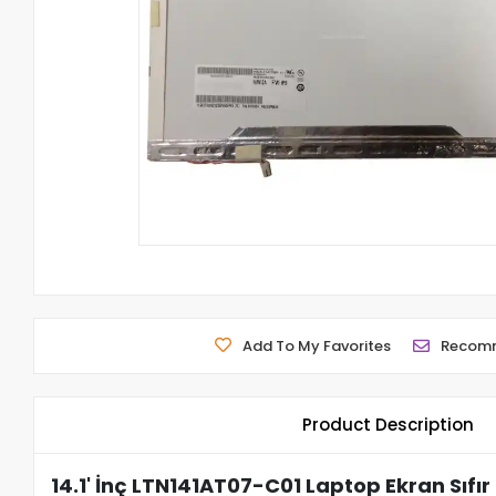
Add To My Favorites
Recom
Product Description
14.1' İnç LTN141AT07-C01 Laptop Ekran Sıfır