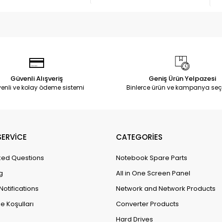
Güvenli Alışveriş
Geniş Ürün Yelpazesi
enli ve kolay ödeme sistemi
Binlerce ürün ve kampanya seç
ERVİCE
CATEGORİES
ked Questions
Notebook Spare Parts
g
All in One Screen Panel
Notifications
Network and Network Products
e Koşulları
Converter Products
Hard Drives