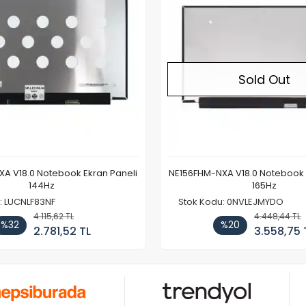
Sold Out
A V18.0 Notebook Ekran Paneli
NE156FHM-NXA V18.0 Notebook 
144Hz
165Hz
: LUCNLF83NF
Stok Kodu: 0NVLEJMYDO
4.115,62 TL
4.448,44 TL
%32
%20
2.781,52 TL
3.558,75 