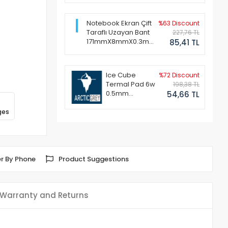
Notebook Ekran Çift
%63 Discount
Taraflı Uzayan Bant
227,76 TL
171mmX8mmX0.3mm
85,41 TL
(1 Set - 2 Adet)
Ice Cube
%72 Discount
Termal Pad 6w
198,38 TL
0.5mm
54,66 TL
50x50mm
ges
r By Phone
Product Suggestions
Warranty and Returns