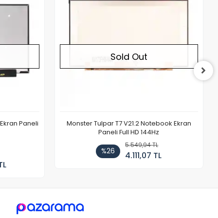
Sold Out
Ekran Paneli
Monster Tulpar T7 V21.2 Notebook Ekran
Paneli Full HD 144Hz
5.549,94 TL
%26
4.111,07 TL
TL