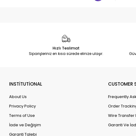
Hızlı Teslimat
Siparişleriniz en kısa sürede elinize ulaşır.
Güv
INSTİTUTİONAL
CUSTOMER S
About Us
Frequently As
Privacy Policy
Order Trackin
Terms of Use
Wire Transfer 
İade ve Değişim
Garanti Ve İad
Garanti Talebi