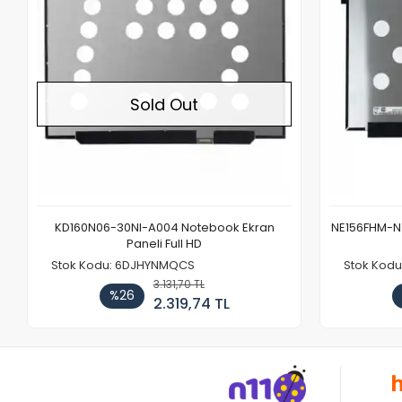
Sold Out
KD160N06-30NI-A004 Notebook Ekran
NE156FHM-NX
Paneli Full HD
Stok Kodu: 6DJHYNMQCS
Stok Kodu
3.131,70 TL
%26
2.319,74 TL