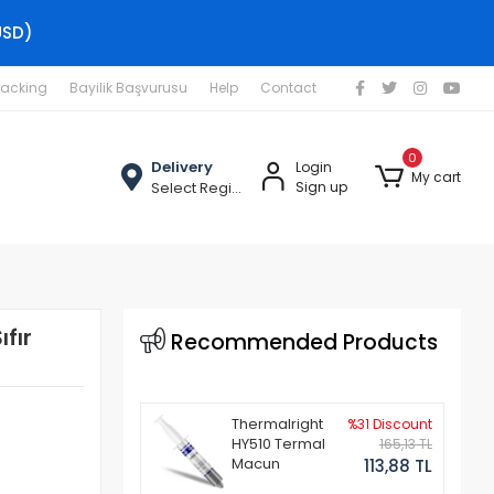
USD)
racking
Bayilik Başvurusu
Help
Contact
0
Delivery
Login
My cart
Select Region
Sign up
ıfır
Recommended Products
Thermalright
%31 Discount
HY510 Termal
165,13 TL
Macun
113,88 TL