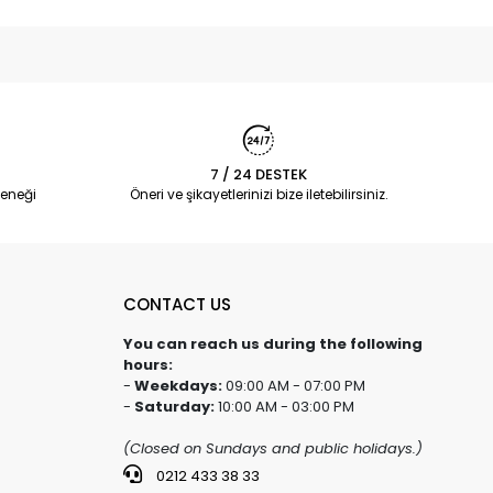
7 / 24 DESTEK
eneği
Öneri ve şikayetlerinizi bize iletebilirsiniz.
CONTACT US
You can reach us during the following
hours:
-
Weekdays:
09:00 AM - 07:00 PM
-
Saturday:
10:00 AM - 03:00 PM
(Closed on Sundays and public holidays.)
0212 433 38 33