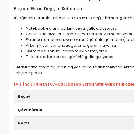
Başlıca Ekran Değişim Sebepleri
Aşağıdaki durumlar cihazınızın ekranının değiştirilmesi gerektiğ
Notebook ekranında kırık veya çatlak oluştuysa
Görüntüde çizgiler, titreme veya renk bozulmaları varsa
Ekranda tamamen siyah ekran (görüntü gelmeme) pro
Arka ışık yanıyor ancak görüntü görünmüyorsa
Sıvı teması sonucu ekran tepki vermiyorsa
Fiziksel darbe sonrası görüntü gidip geliyorsa
Detaylı arıza tanımları için blog yazılarımızdan notebook ekran 
iletişime geçin.
14.1' İnç LTN141AT07-C01 Laptop Ekran Sıfır Garantili özell
Boyut
Çözünürlük
Hertz