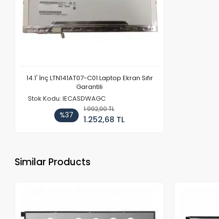
14.1' İnç LTN141AT07-C01 Laptop Ekran Sıfır
Garantili
Stok Kodu: IECASDWAGC
1.992,90 TL
%37
1.252,68 TL
Similar Products
Out of stock