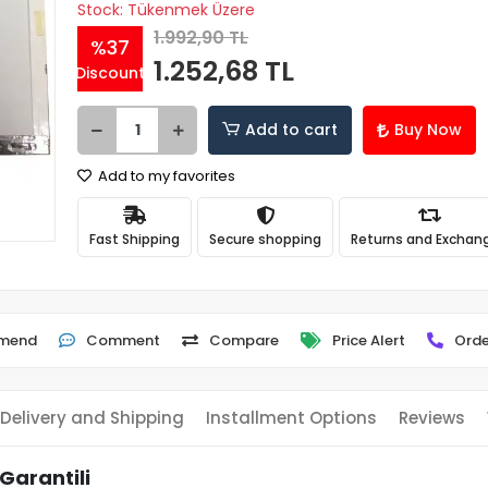
Stock: Tükenmek Üzere
1.992,90 TL
%37
1.252,68 TL
Discount
Add to cart
Buy Now
Add to my favorites
Fast Shipping
Secure shopping
Returns and Exchan
mend
Comment
Compare
Price Alert
Orde
Delivery and Shipping
Installment Options
Reviews
 Garantili