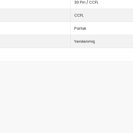
30 Pin / CCFL
CCFL
Parlak
Yenilenmiş