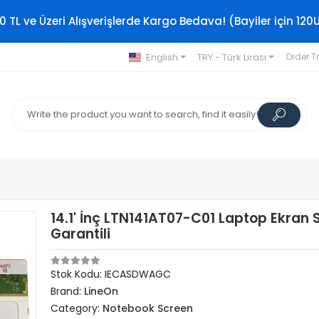
0 TL ve Üzeri Alışverişlerde Kargo Bedava! (Bayiler için 120
English
TRY - Türk Lirası
Order T
14.1' İnç LTN141AT07-C01 Laptop Ekran S
Garantili
Stok Kodu: IECASDWAGC
Brand:
LineOn
Category:
Notebook Screen