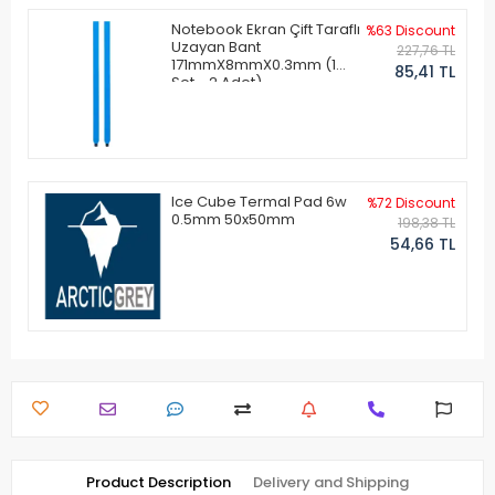
Notebook Ekran Çift Taraflı
%63 Discount
Uzayan Bant
227,76 TL
171mmX8mmX0.3mm (1
85,41 TL
Set - 2 Adet)
Ice Cube Termal Pad 6w
%72 Discount
0.5mm 50x50mm
198,38 TL
54,66 TL
Product Description
Delivery and Shipping