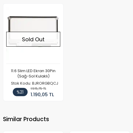
Sold Out
11.6 Slim LED Ekran 30Pin
(Sağ-Sol Kulaklı)
Stok Kodu: BJRORGBQCJ
1.515,75 TL
%21
1.190,05 TL
Similar Products