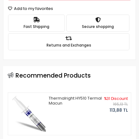
Add to my favorites
Fast Shipping
Secure shopping
Returns and Exchanges
Recommended Products
Thermalright HY510 Termal
%31 Discount
Macun
165,13 TL
113,88 TL