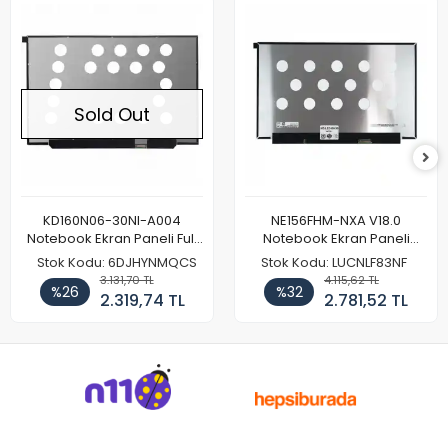
Sold Out
KD160N06-30NI-A004
NE156FHM-NXA V18.0
Notebook Ekran Paneli Full
Notebook Ekran Paneli
HD
144Hz
Stok Kodu: 6DJHYNMQCS
Stok Kodu: LUCNLF83NF
3.131,70 TL
4.115,62 TL
%26
%32
2.319,74 TL
2.781,52 TL