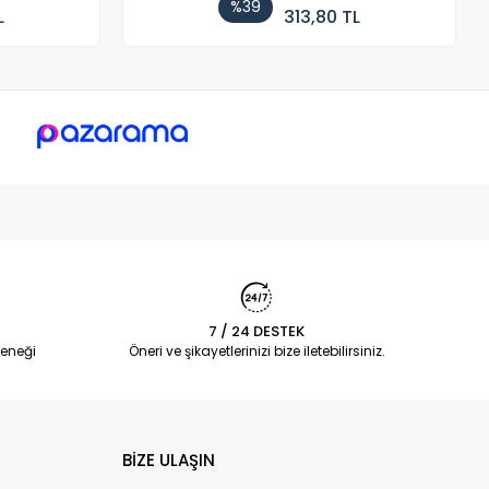
%39
L
313,80 TL
7 / 24 DESTEK
eneği
Öneri ve şikayetlerinizi bize iletebilirsiniz.
BİZE ULAŞIN