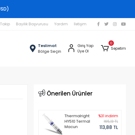
USD)
 Takip
Bayilik Başvurusu
Yardım
İletişim
0
Teslimat
Giriş Yap
Sepetim
Bölge Seçin
Üye Ol
Önerilen Ürünler
Thermalright
%31 indirim
HY510 Termal
165,13 TL
Macun
113,88 TL