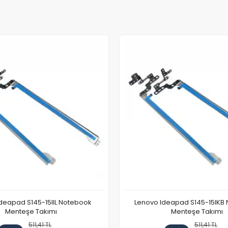
deapad S145-15IIL Notebook
Lenovo Ideapad S145-15IKB
Menteşe Takımı
Menteşe Takımı
511,41 TL
511,41 TL