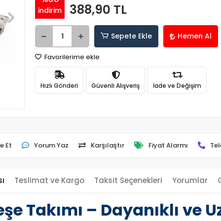
388,90 TL
indirim
Sepete Ekle
Hemen Al
Favorilerime ekle
Hızlı Gönderi
Güvenli Alışveriş
İade ve Değişim
e Et
Yorum Yaz
Karşılaştır
Fiyat Alarmı
Tel
sı
Teslimat ve Kargo
Taksit Seçenekleri
Yorumlar
eşe Takımı – Dayanıklı ve