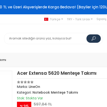
0 TL ve Üzeri Alışverişlerde Kargo Bedava! (Bayiler için 120
Türkçe
TRY - Türk Lirası
Sipariş
kımı
Acer Extensa 5620 Menteşe Takımı
Marka:
LineOn
Kategori:
Notebook Menteşe Takımı
Stok: Stokta Var
597,84 TL
%35