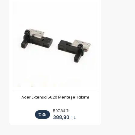
Acer Extensa 5620 Menteşe Takımı
597,84 TL
%35
388,90 TL