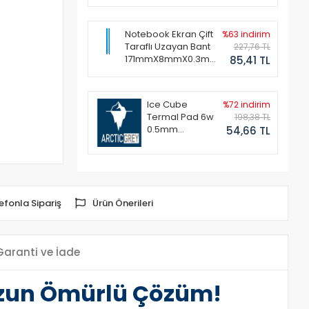
Notebook Ekran Çift
%63 indirim
Taraflı Uzayan Bant
227,76 TL
171mmX8mmX0.3mm
85,41 TL
(1 Set - 2 Adet)
Ice Cube
%72 indirim
Termal Pad 6w
198,38 TL
0.5mm
54,66 TL
50x50mm
efonla Sipariş
Ürün Önerileri
Garanti ve İade
 Uzun Ömürlü Çözüm!