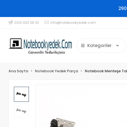
290
0212 433 38 33
info@notebookyedek.com
Kategoriler
Ana Sayfa
Notebook Yedek Parça
Notebook Menteşe Ta