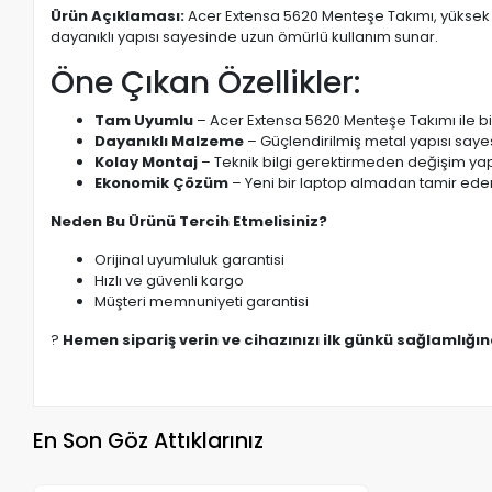
Ürün Açıklaması:
Acer Extensa 5620 Menteşe Takımı, yüksek k
dayanıklı yapısı sayesinde uzun ömürlü kullanım sunar.
Öne Çıkan Özellikler:
Tam Uyumlu
– Acer Extensa 5620 Menteşe Takımı ile bi
Dayanıklı Malzeme
– Güçlendirilmiş metal yapısı saye
Kolay Montaj
– Teknik bilgi gerektirmeden değişim yapı
Ekonomik Çözüm
– Yeni bir laptop almadan tamir eder
Neden Bu Ürünü Tercih Etmelisiniz?
Orijinal uyumluluk garantisi
Hızlı ve güvenli kargo
Müşteri memnuniyeti garantisi
?
Hemen sipariş verin ve cihazınızı ilk günkü sağlamlığı
En Son Göz Attıklarınız