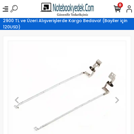
0
2900 TL ve Üzeri Alışverişlerde Kargo Bedava! (Bayiler için
120USD)