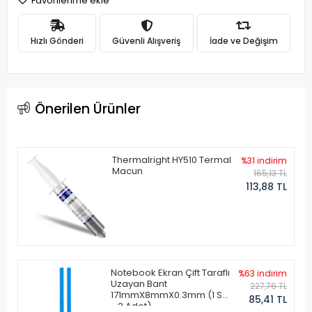
Favorilerime ekle
Hızlı Gönderi
Güvenli Alışveriş
İade ve Değişim
Önerilen Ürünler
Thermalright HY510 Termal
%31 indirim
Macun
165,13 TL
113,88 TL
Notebook Ekran Çift Taraflı
%63 indirim
Uzayan Bant
227,76 TL
171mmX8mmX0.3mm (1 Set
85,41 TL
- 2 Adet)