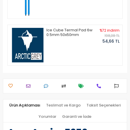
Ice Cube Termal Pad 6w
%72 indirim
0.5mm 50x50mm
198,38 TL
54,66 TL
Ürün Açıklaması
Teslimat ve Kargo
Taksit Seçenekleri
Yorumlar
Garanti ve İade