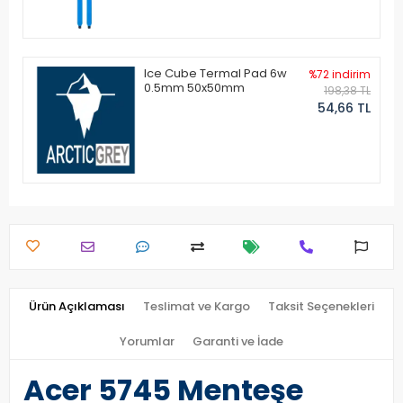
Ice Cube Termal Pad 6w
%72 indirim
0.5mm 50x50mm
198,38 TL
54,66 TL
Ürün Açıklaması
Teslimat ve Kargo
Taksit Seçenekleri
Yorumlar
Garanti ve İade
Acer 5745 Menteşe