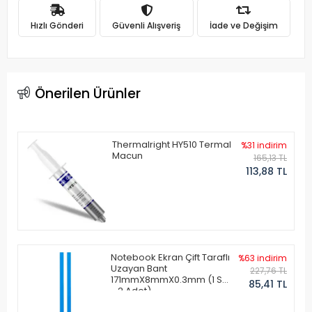
Hızlı Gönderi
Güvenli Alışveriş
İade ve Değişim
Önerilen Ürünler
Thermalright HY510 Termal
%31 indirim
Macun
165,13 TL
113,88 TL
Notebook Ekran Çift Taraflı
%63 indirim
Uzayan Bant
227,76 TL
171mmX8mmX0.3mm (1 Set
85,41 TL
- 2 Adet)