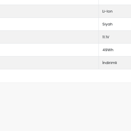
Li-Ion
Siyah
11.1V
49Wh
İndirimli