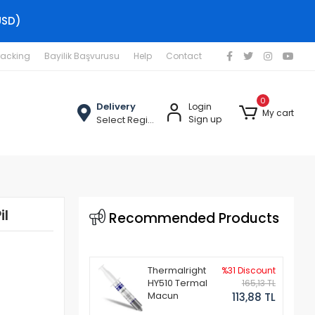
USD)
racking
Bayilik Başvurusu
Help
Contact
0
Delivery
Login
My cart
Select Region
Sign up
il
Recommended Products
Thermalright
%31 Discount
HY510 Termal
165,13 TL
Macun
113,88 TL