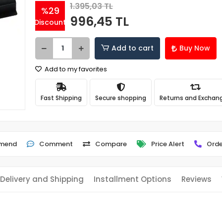
1.395,03 TL
%29
996,45 TL
Discount
Add to cart
Buy Now
Add to my favorites
Fast Shipping
Secure shopping
Returns and Exchan
mend
Comment
Compare
Price Alert
Orde
Delivery and Shipping
Installment Options
Reviews