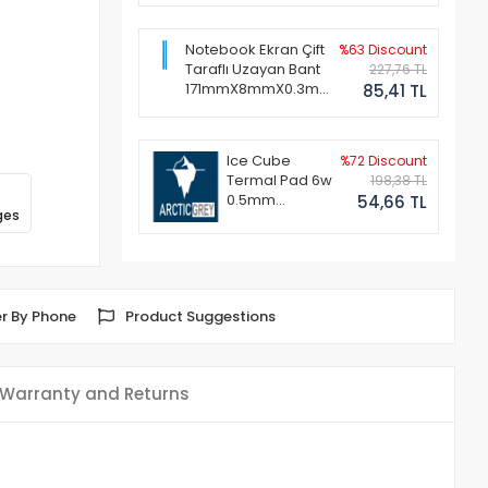
Notebook Ekran Çift
%63 Discount
Taraflı Uzayan Bant
227,76 TL
171mmX8mmX0.3mm
85,41 TL
(1 Set - 2 Adet)
Ice Cube
%72 Discount
Termal Pad 6w
198,38 TL
0.5mm
54,66 TL
ges
50x50mm
r By Phone
Product Suggestions
Warranty and Returns