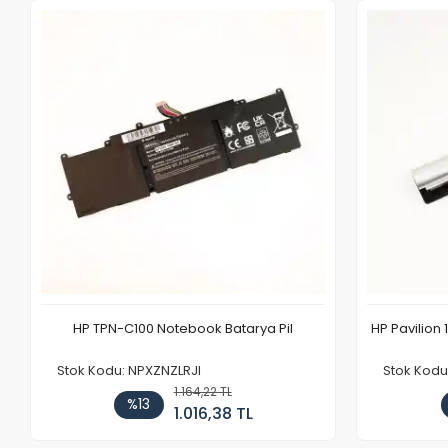
HP TPN-C100 Notebook Batarya Pil
HP Pavilion 
Stok Kodu: NPXZNZLRJI
Stok Kod
1.164,22 TL
%13
1.016,38 TL