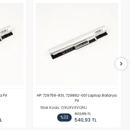
 Pil
HP 729759-831, 729892-001 Laptop Batarya
Pil
Stok Kodu: OXUXVXVQNJ
802,85 TL
%33
L
540,93 TL