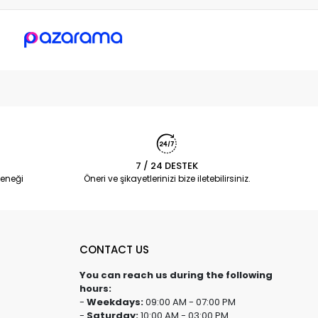
7 / 24 DESTEK
eneği
Öneri ve şikayetlerinizi bize iletebilirsiniz.
CONTACT US
You can reach us during the following
hours:
-
Weekdays:
09:00 AM - 07:00 PM
-
Saturday:
10:00 AM - 03:00 PM