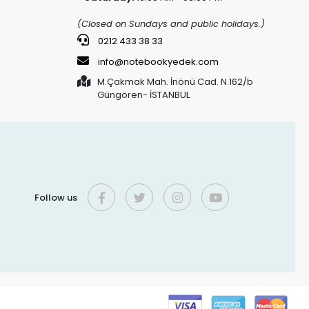
(Closed on Sundays and public holidays.)
0212 433 38 33
info@notebookyedek.com
M.Çakmak Mah. İnönü Cad. N.162/b
Güngören- İSTANBUL
Follow us