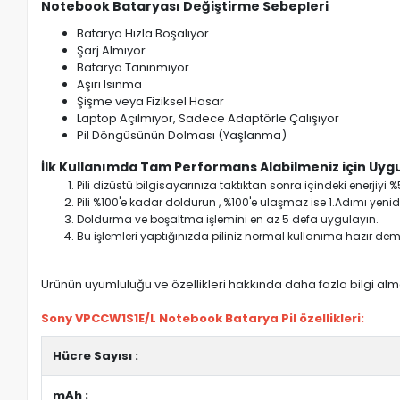
Notebook Bataryası Değiştirme Sebepleri
Batarya Hızla Boşalıyor
Şarj Almıyor
Batarya Tanınmıyor
Aşırı Isınma
Şişme veya Fiziksel Hasar
Laptop Açılmıyor, Sadece Adaptörle Çalışıyor
Pil Döngüsünün Dolması (Yaşlanma)
İlk Kullanımda Tam Performans Alabilmeniz için Uygu
Pili dizüstü bilgisayarınıza taktıktan sonra içindeki enerji
Pili %100'e kadar doldurun , %100'e ulaşmaz ise 1.Adımı yenide
Doldurma ve boşaltma işlemini en az 5 defa uygulayın.
Bu işlemleri yaptığınızda piliniz normal kullanıma hazır deme
Ürünün uyumluluğu ve özellikleri hakkında daha fazla bilgi almak
Sony VPCCW1S1E/L Notebook Batarya Pil özellikleri:
Hücre Sayısı :
mAh :