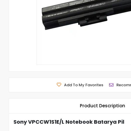
Add To My Favorites
Recom
Product Description
Sony VPCCW1S1E/L Notebook Batarya Pil