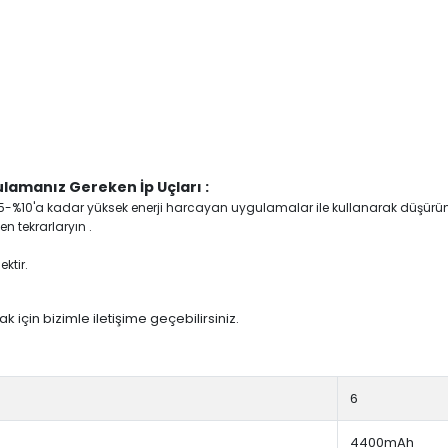
lamanız Gereken İp Uçları :
yi %5-%10'a kadar yüksek enerji harcayan uygulamalar ile kullanarak düşürü
n tekrarlaryın .
ktir.
 için bizimle iletişime geçebilirsiniz.
6
4400mAh