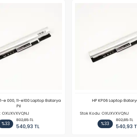
11-e 000, 11-e100 Laptop Batarya
HP KP06 Laptop Batarya
Pil
u: OXUXVXVQNJ
Stok Kodu: OXUXVXVQNJ
802,85 TL
802,85 TL
%33
%33
540,93 TL
540,93 T