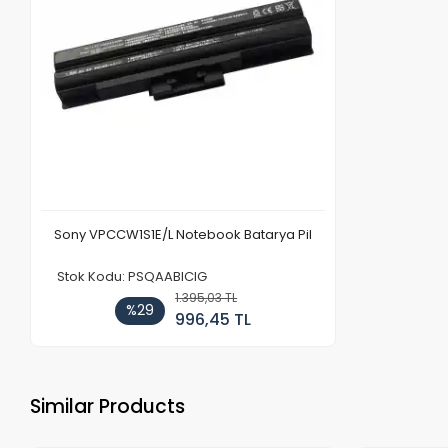
Sony VPCCW1S1E/L Notebook Batarya Pil
Stok Kodu: PSQAABICIG
1.395,03 TL
%29
996,45 TL
Similar Products