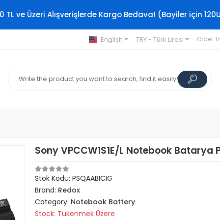
0 TL ve Üzeri Alışverişlerde Kargo Bedava! (Bayiler için 120
English
TRY - Türk Lirası
Order T
Sony VPCCW1S1E/L Notebook Batarya P
Stok Kodu: PSQAABICIG
Brand:
Redox
Category:
Notebook Battery
Stock: Tükenmek Üzere