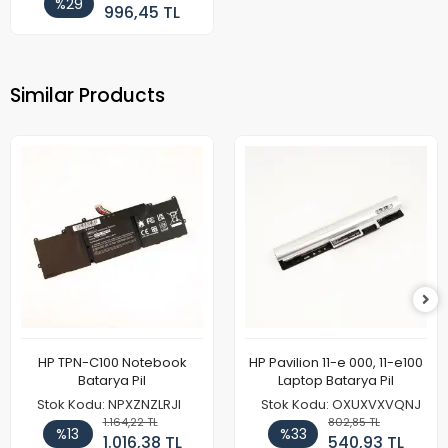
%29
996,45 TL
Similar Products
HP TPN-C100 Notebook
HP Pavilion 11-e 000, 11-e100
Batarya Pil
Laptop Batarya Pil
Stok Kodu: NPXZNZLRJI
Stok Kodu: OXUXVXVQNJ
1.164,22 TL
802,85 TL
%13
%33
1.016,38 TL
540,93 TL