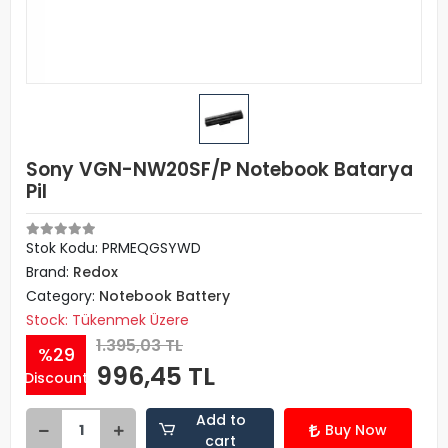
Sony VGN-NW20SF/P Notebook Batarya
Pil
Stok Kodu: PRMEQGSYWD
Brand:
Redox
Category:
Notebook Battery
Stock: Tükenmek Üzere
1.395,03 TL
%29
996,45 TL
Discount
Add to
Buy Now
cart