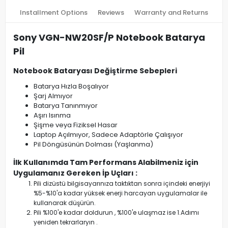
Installment Options
Reviews
Warranty and Returns
Sony VGN-NW20SF/P Notebook Batarya
Pil
Notebook Bataryası Değiştirme Sebepleri
Batarya Hızla Boşalıyor
Şarj Almıyor
Batarya Tanınmıyor
Aşırı Isınma
Şişme veya Fiziksel Hasar
Laptop Açılmıyor, Sadece Adaptörle Çalışıyor
Pil Döngüsünün Dolması (Yaşlanma)
İlk Kullanımda Tam Performans Alabilmeniz için
Uygulamanız Gereken İp Uçları :
Pili dizüstü bilgisayarınıza taktıktan sonra içindeki enerjiyi
%5-%10'a kadar yüksek enerji harcayan uygulamalar ile
kullanarak düşürün.
Pili %100'e kadar doldurun , %100'e ulaşmaz ise 1.Adımı
yeniden tekrarlaryın .