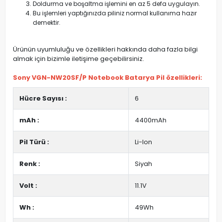
Doldurma ve boşaltma işlemini en az 5 defa uygulayın.
Bu işlemleri yaptığınızda piliniz normal kullanıma hazır
demektir.
Ürünün uyumluluğu ve özellikleri hakkında daha fazla bilgi
almak için bizimle iletişime geçebilirsiniz.
Sony VGN-NW20SF/P Notebook Batarya Pil özellikleri:
Hücre Sayısı :
6
mAh :
4400mAh
Pil Türü :
Li-Ion
Renk :
Siyah
Volt :
11.1V
Wh :
49Wh