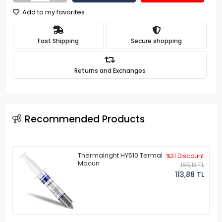
Add to my favorites
Fast Shipping
Secure shopping
Returns and Exchanges
Recommended Products
Thermalright HY510 Termal
%31 Discount
Macun
165,13 TL
113,88 TL