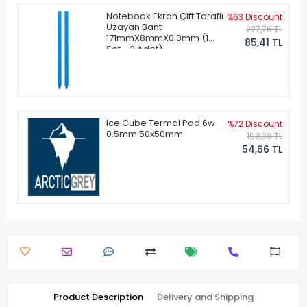
Notebook Ekran Çift Taraflı
%63 Discount
Uzayan Bant
227,76 TL
171mmX8mmX0.3mm (1
85,41 TL
Set - 2 Adet)
Ice Cube Termal Pad 6w
%72 Discount
0.5mm 50x50mm
198,38 TL
54,66 TL
Product Description
Delivery and Shipping