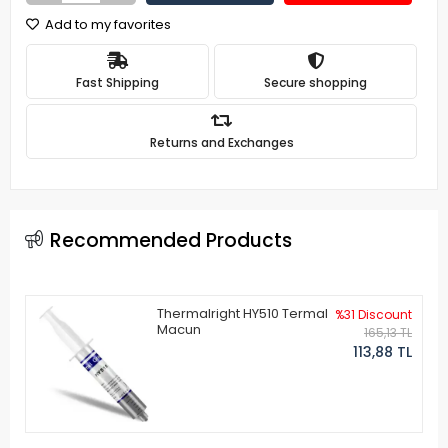
Add to my favorites
Fast Shipping
Secure shopping
Returns and Exchanges
Recommended Products
Thermalright HY510 Termal
%31 Discount
Macun
165,13 TL
113,88 TL