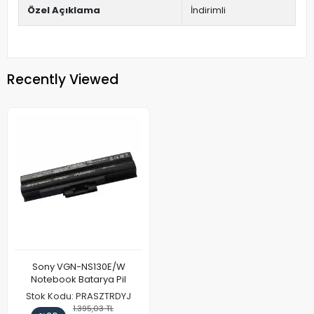
Özel Açıklama
İndirimli
Recently Viewed
Sony VGN-NS130E/W
Notebook Batarya Pil
Stok Kodu: PRASZTRDYJ
1.395,03 TL