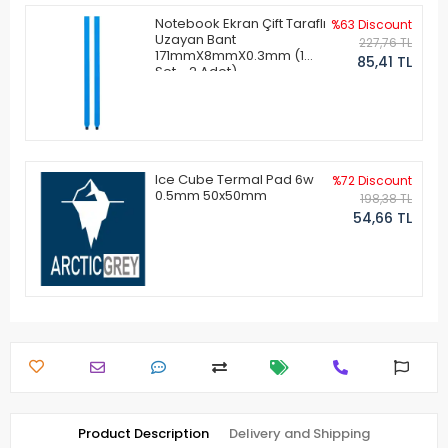
Notebook Ekran Çift Taraflı
%63 Discount
Uzayan Bant
227,76 TL
171mmX8mmX0.3mm (1
85,41 TL
Set - 2 Adet)
Ice Cube Termal Pad 6w
%72 Discount
0.5mm 50x50mm
198,38 TL
54,66 TL
Product Description
Delivery and Shipping