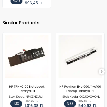
%29
996,45 TL
Similar Products
HP TPN-C100 Notebook
HP Pavilion 11-e 000, 11-e100
Batarya Pil
Laptop Batarya Pil
Stok Kodu: NPXZNZLRJI
Stok Kodu: OXUXVXVQNJ
1.164,22 TL
802,85 TL
%13
%33
1.016,38 TL
540,93 TL