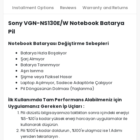
Installment Options
Reviews
Warranty and Returns
Sony VGN-NS130E/W Notebook Batarya
Pil
Notebook Bataryası Değiştirme Sebepleri
Batarya Hızla Boşalıyor
Şarj Almıyor
Batarya Tanınmıyor
Aşırı Isınma
Şişme veya Fiziksel Hasar
Laptop Açılmıyor, Sadece Adaptörle Çalışıyor
Pil Döngüsünün Dolması (Yaşlanma)
İlk Kullanımda Tam Performans Alabilmeniz için
Uygulamanız Gereken İp Uçları :
Pili dizüstü bilgisayarınıza taktıktan sonra içindeki enerjiyi
%5-%10'a kadar yüksek enerji harcayan uygulamalar ile
kullanarak düşürün.
Pili %100'e kadar doldurun , %100'e ulaşmaz ise 1.Adımı
yeniden tekrarlaryın .