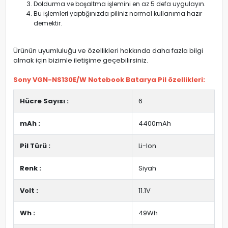
Doldurma ve boşaltma işlemini en az 5 defa uygulayın.
Bu işlemleri yaptığınızda piliniz normal kullanıma hazır
demektir.
Ürünün uyumluluğu ve özellikleri hakkında daha fazla bilgi
almak için bizimle iletişime geçebilirsiniz.
Sony VGN-NS130E/W Notebook Batarya Pil özellikleri:
Hücre Sayısı :
6
mAh :
4400mAh
Pil Türü :
Li-Ion
Renk :
Siyah
Volt :
11.1V
Wh :
49Wh