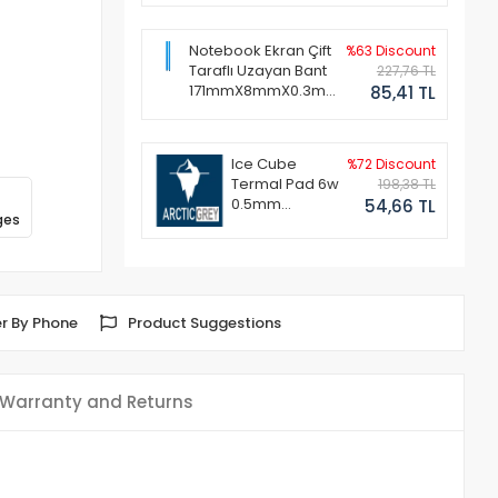
Notebook Ekran Çift
%63 Discount
Taraflı Uzayan Bant
227,76 TL
171mmX8mmX0.3mm
85,41 TL
(1 Set - 2 Adet)
Ice Cube
%72 Discount
Termal Pad 6w
198,38 TL
0.5mm
54,66 TL
ges
50x50mm
r By Phone
Product Suggestions
Warranty and Returns