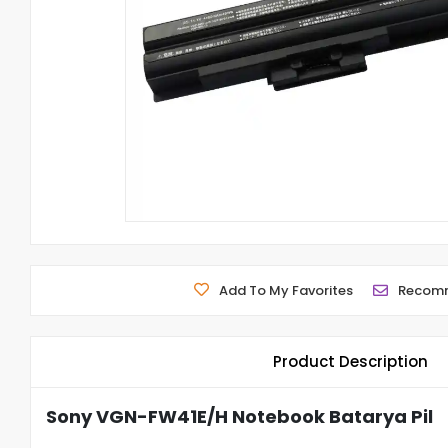
Add To My Favorites
Recom
Product Description
Sony VGN-FW41E/H Notebook Batarya Pil