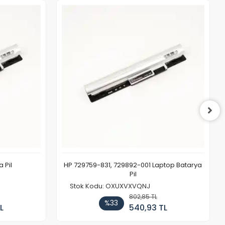
 Pil
HP 729759-831, 729892-001 Laptop Batarya
Pil
Stok Kodu: OXUXVXVQNJ
802,85 TL
%33
L
540,93 TL