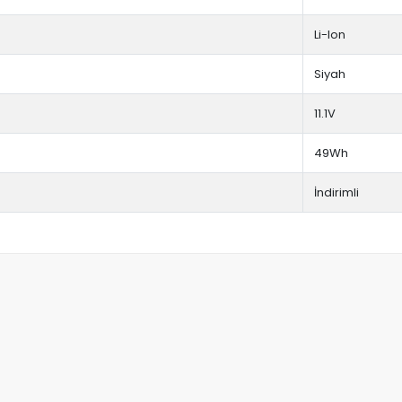
Li-Ion
Siyah
11.1V
49Wh
İndirimli