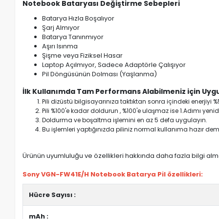
Notebook Bataryası Değiştirme Sebepleri
Batarya Hızla Boşalıyor
Şarj Almıyor
Batarya Tanınmıyor
Aşırı Isınma
Şişme veya Fiziksel Hasar
Laptop Açılmıyor, Sadece Adaptörle Çalışıyor
Pil Döngüsünün Dolması (Yaşlanma)
İlk Kullanımda Tam Performans Alabilmeniz için Uygu
Pili dizüstü bilgisayarınıza taktıktan sonra içindeki enerji
Pili %100'e kadar doldurun , %100'e ulaşmaz ise 1.Adımı yenide
Doldurma ve boşaltma işlemini en az 5 defa uygulayın.
Bu işlemleri yaptığınızda piliniz normal kullanıma hazır deme
Ürünün uyumluluğu ve özellikleri hakkında daha fazla bilgi almak
Sony VGN-FW41E/H Notebook Batarya Pil özellikleri:
Hücre Sayısı :
mAh :