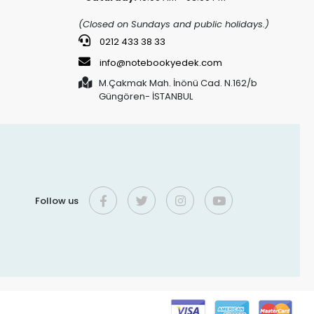
(Closed on Sundays and public holidays.)
0212 433 38 33
info@notebookyedek.com
M.Çakmak Mah. İnönü Cad. N.162/b
Güngören- İSTANBUL
Follow us