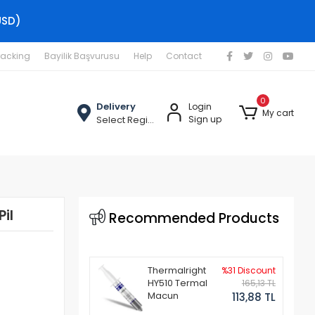
USD)
racking
Bayilik Başvurusu
Help
Contact
0
Delivery
Login
My cart
Select Region
Sign up
il
Recommended Products
Thermalright
%31 Discount
HY510 Termal
165,13 TL
Macun
113,88 TL