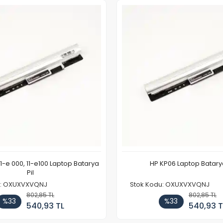
11-e 000, 11-e100 Laptop Batarya
HP KP06 Laptop Batarya
Pil
u: OXUXVXVQNJ
Stok Kodu: OXUXVXVQNJ
802,85 TL
802,85 TL
%33
%33
540,93 TL
540,93 T