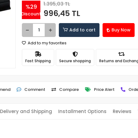
1.395,03 TL
%29
996,45 TL
Discount
Add to cart
Buy Now
Add to my favorites
Fast Shipping
Secure shopping
Returns and Exchan
mend
Comment
Compare
Price Alert
Orde
Delivery and Shipping
Installment Options
Reviews