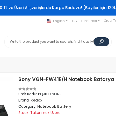
0 TL ve Üzeri Alışverişlerde Kargo Bedava! (Bayiler için 120
English
TRY - Türk Lirası
Order T
Sony VGN-FW41E/H Notebook Batarya P
Stok Kodu: PQJRTXNONP
Brand:
Redox
Category:
Notebook Battery
Stock: Tükenmek Üzere