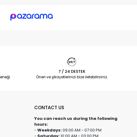
7 / 24 DESTEK
eneği
Öneri ve şikayetlerinizi bize iletebilirsiniz.
CONTACT US
You can reach us during the following
hours:
-
Weekdays:
09:00 AM - 07:00 PM
-
Saturday:
10:00 AM - 03:00 PM