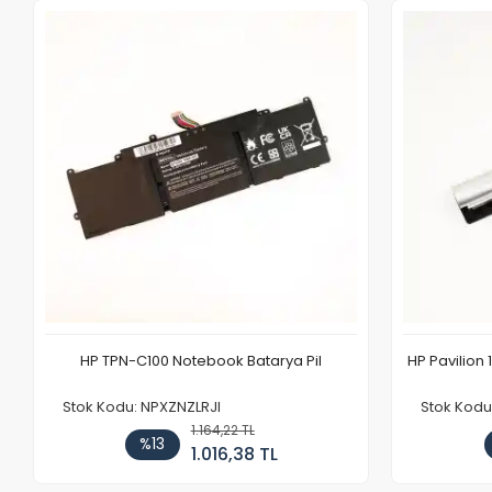
HP TPN-C100 Notebook Batarya Pil
HP Pavilion 
Stok Kodu: NPXZNZLRJI
Stok Kod
1.164,22 TL
%13
1.016,38 TL