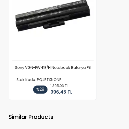
Sony VGN-FW41E/H Notebook Batarya Pil
Stok Kodu: PQJRTXNONP
1.395,03 TL
%29
996,45 TL
Similar Products