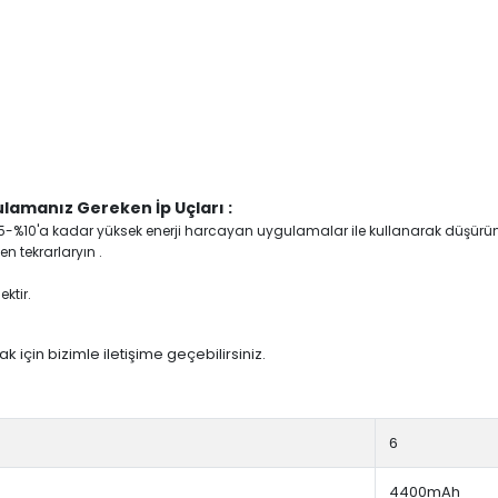
lamanız Gereken İp Uçları :
yi %5-%10'a kadar yüksek enerji harcayan uygulamalar ile kullanarak düşürü
n tekrarlaryın .
ktir.
 için bizimle iletişime geçebilirsiniz.
6
4400mAh