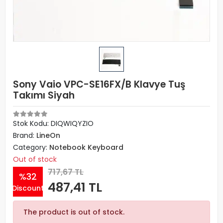
Sony Vaio VPC-SE16FX/B Klavye Tuş
Takımı Siyah
Stok Kodu: DIQWIQYZIO
Brand:
LineOn
Category:
Notebook Keyboard
Out of stock
717,67 TL
%32
487,41 TL
Discount
The product is out of stock.