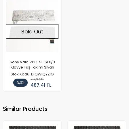
Sold Out
Sony Vaio VPC-SE16FX/B
Klavye Tuş Takımı Siyah
Stok Kodu: DIQWIQYZIO
717,67 TL
%32
487,41 TL
Similar Products