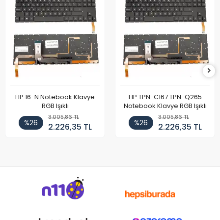
HP 16-N Notebook Klavye
HP TPN-C167 TPN-Q265
RGB Işıklı
Notebook Klavye RGB Işıklı
3.005,86 TL
3.005,86 TL
%26
%26
2.226,35 TL
2.226,35 TL