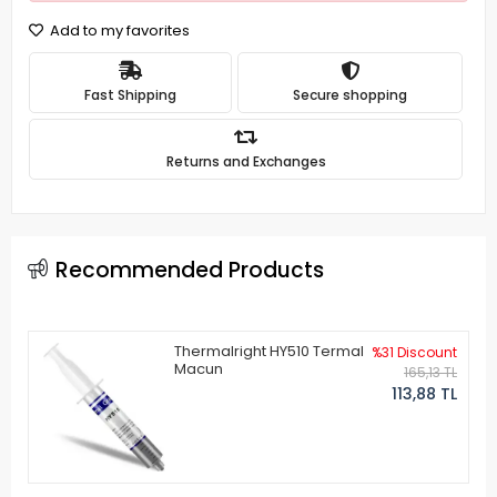
Add to my favorites
Fast Shipping
Secure shopping
Returns and Exchanges
Recommended Products
Thermalright HY510 Termal
%31 Discount
Macun
165,13 TL
113,88 TL