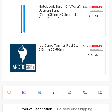
Notebook Ekran Çift Taraflı
%63 Discount
Uzayan Bant
227,76 TL
171mmX8mmX0.3mm (1
85,41 TL
Set - 2 Adet)
Ice Cube Termal Pad 6w
%72 Discount
0.5mm 50x50mm
198,38 TL
54,66 TL
Product Description
Delivery and Shipping