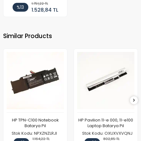
1.751,22 TL
%13
1.528,84 TL
Similar Products
HP TPN-C100 Notebook
HP Pavilion 11-e 000, 11-e100
Batarya Pil
Laptop Batarya Pil
Stok Kodu: NPXZNZLRJI
Stok Kodu: OXUXVXVQNJ
1.164,22 TL
802,85 TL