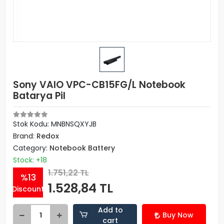
Sony VAIO VPC-CB15FG/L Notebook
Batarya Pil
Stok Kodu: MNBNSQXYJB
Brand:
Redox
Category:
Notebook Battery
Stock: +18
1.751,22 TL
%13
1.528,84 TL
Discount
Add to
Buy Now
cart