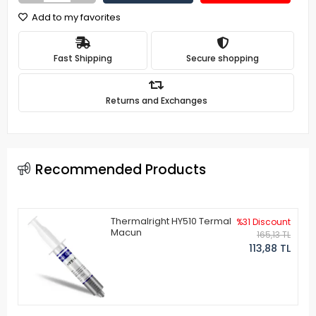
Add to my favorites
Fast Shipping
Secure shopping
Returns and Exchanges
Recommended Products
Thermalright HY510 Termal
%31 Discount
Macun
165,13 TL
113,88 TL