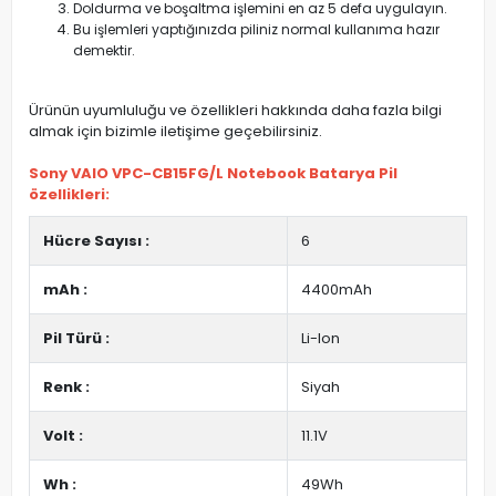
Doldurma ve boşaltma işlemini en az 5 defa uygulayın.
Bu işlemleri yaptığınızda piliniz normal kullanıma hazır
demektir.
Ürünün uyumluluğu ve özellikleri hakkında daha fazla bilgi
almak için bizimle iletişime geçebilirsiniz.
Sony VAIO VPC-CB15FG/L Notebook Batarya Pil
özellikleri:
Hücre Sayısı :
6
mAh :
4400mAh
Pil Türü :
Li-Ion
Renk :
Siyah
Volt :
11.1V
Wh :
49Wh