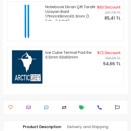
Notebook Ekran Çift Taraflı
%63 Discount
Uzayan Bant
227,76 TL
171mmX8mmX0.3mm (1
85,41 TL
Set - 2 Adet)
Ice Cube Termal Pad 6w
%72 Discount
0.5mm 50x50mm
198,38 TL
54,66 TL
Product Description
Delivery and Shipping