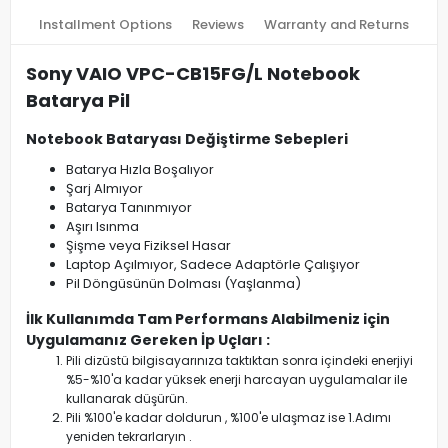
Installment Options
Reviews
Warranty and Returns
Sony VAIO VPC-CB15FG/L Notebook
Batarya Pil
Notebook Bataryası Değiştirme Sebepleri
Batarya Hızla Boşalıyor
Şarj Almıyor
Batarya Tanınmıyor
Aşırı Isınma
Şişme veya Fiziksel Hasar
Laptop Açılmıyor, Sadece Adaptörle Çalışıyor
Pil Döngüsünün Dolması (Yaşlanma)
İlk Kullanımda Tam Performans Alabilmeniz için
Uygulamanız Gereken İp Uçları :
Pili dizüstü bilgisayarınıza taktıktan sonra içindeki enerjiyi
%5-%10'a kadar yüksek enerji harcayan uygulamalar ile
kullanarak düşürün.
Pili %100'e kadar doldurun , %100'e ulaşmaz ise 1.Adımı
yeniden tekrarlaryın .