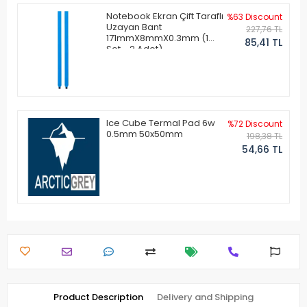
Notebook Ekran Çift Taraflı
%63 Discount
Uzayan Bant
227,76 TL
171mmX8mmX0.3mm (1
85,41 TL
Set - 2 Adet)
Ice Cube Termal Pad 6w
%72 Discount
0.5mm 50x50mm
198,38 TL
54,66 TL
Product Description
Delivery and Shipping