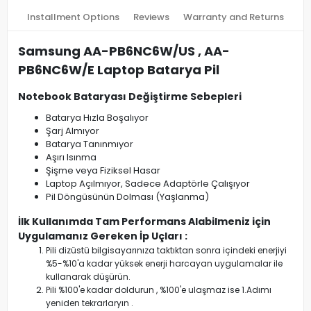
Installment Options
Reviews
Warranty and Returns
Samsung AA-PB6NC6W/US , AA-
PB6NC6W/E Laptop Batarya Pil
Notebook Bataryası Değiştirme Sebepleri
Batarya Hızla Boşalıyor
Şarj Almıyor
Batarya Tanınmıyor
Aşırı Isınma
Şişme veya Fiziksel Hasar
Laptop Açılmıyor, Sadece Adaptörle Çalışıyor
Pil Döngüsünün Dolması (Yaşlanma)
İlk Kullanımda Tam Performans Alabilmeniz için
Uygulamanız Gereken İp Uçları :
Pili dizüstü bilgisayarınıza taktıktan sonra içindeki enerjiyi
%5-%10'a kadar yüksek enerji harcayan uygulamalar ile
kullanarak düşürün.
Pili %100'e kadar doldurun , %100'e ulaşmaz ise 1.Adımı
yeniden tekrarlaryın .