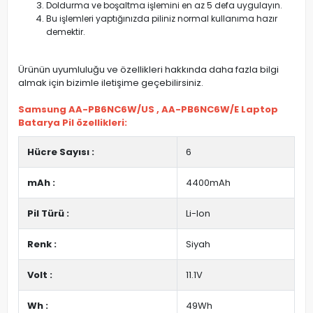
Doldurma ve boşaltma işlemini en az 5 defa uygulayın.
Bu işlemleri yaptığınızda piliniz normal kullanıma hazır
demektir.
Ürünün uyumluluğu ve özellikleri hakkında daha fazla bilgi
almak için bizimle iletişime geçebilirsiniz.
Samsung AA-PB6NC6W/US , AA-PB6NC6W/E Laptop
Batarya Pil özellikleri:
Hücre Sayısı :
6
mAh :
4400mAh
Pil Türü :
Li-Ion
Renk :
Siyah
Volt :
11.1V
Wh :
49Wh