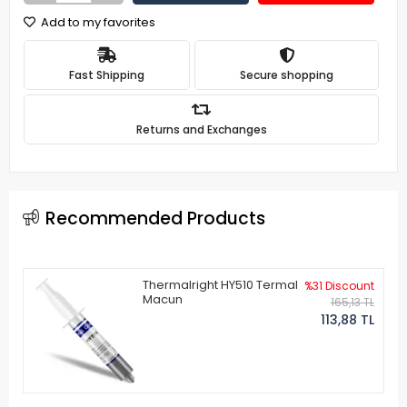
Add to my favorites
Fast Shipping
Secure shopping
Returns and Exchanges
Recommended Products
Thermalright HY510 Termal
%31 Discount
Macun
165,13 TL
113,88 TL