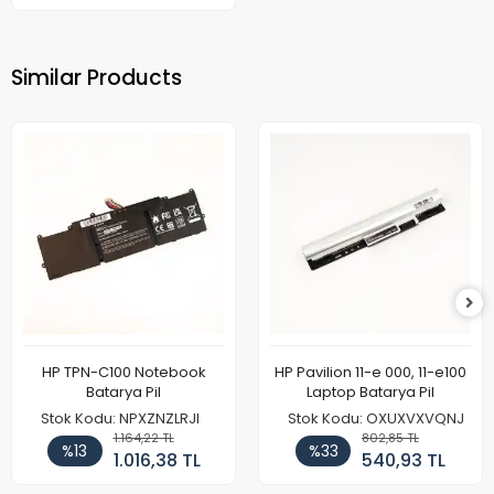
Similar Products
HP TPN-C100 Notebook
HP Pavilion 11-e 000, 11-e100
Batarya Pil
Laptop Batarya Pil
Stok Kodu: NPXZNZLRJI
Stok Kodu: OXUXVXVQNJ
1.164,22 TL
802,85 TL
%13
%33
1.016,38 TL
540,93 TL