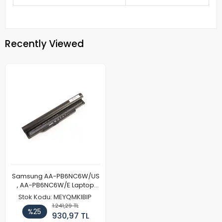
Recently Viewed
Samsung AA-PB6NC6W/US
, AA-PB6NC6W/E Laptop
Batarya Pil
Stok Kodu: MEYQMKIBIP
1.241,29 TL
%25
930,97 TL