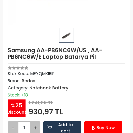
Samsung AA-PB6NC6W/US , AA-
PB6NC6W/E Laptop Batarya Pil
Stok Kodu: MEYQMKIBIP
Brand:
Redox
Category:
Notebook Battery
Stock: +18
1.241,29 TL
%25
930,97 TL
Discount
Add to
Buy Now
cart