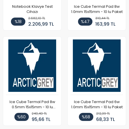
Notebook Klavye Test
Ice Cube Termal Pad 8w
Cihazı
1.0mm 15x15mm - 10 lu Paket
2.682,10 TL
310,44 TL
%18
%47
2.206,99 TL
163,99 TL
Ice Cube Termal Pad 8w
Ice Cube Termal Pad 6w
0.5mm 15x15mm - 10 lu
1.0mm 15x15mm - 10 lu Paket
Paket
240,40 TL
212,39 TL
%60
%68
95,66 TL
68,33 TL