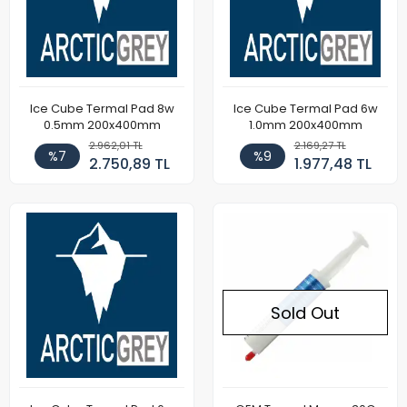
Ice Cube Termal Pad 8w
Ice Cube Termal Pad 6w
0.5mm 200x400mm
1.0mm 200x400mm
2.962,01 TL
2.169,27 TL
%7
%9
2.750,89 TL
1.977,48 TL
Sold Out