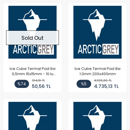
Sold Out
Ice Cube Termal Pad 6w
Ice Cube Termal Pad 8w
0,5mm 15x15mm - 10 lu
1.0mm 200x400mm
Paket
194,18 TL
4.995,86 TL
%74
%5
50,56 TL
4.735,13 TL