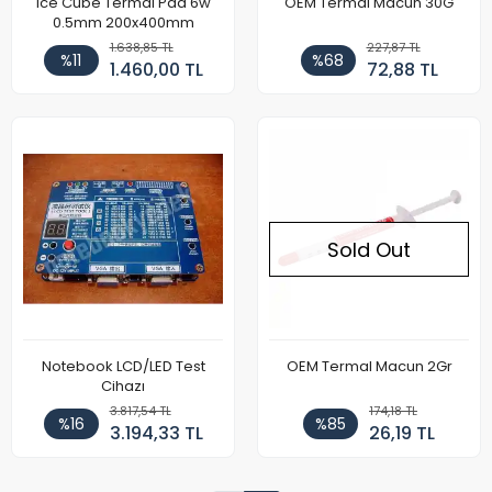
Ice Cube Termal Pad 6w
OEM Termal Macun 30G
0.5mm 200x400mm
1.638,85 TL
227,87 TL
%11
%68
1.460,00 TL
72,88 TL
Sold Out
Notebook LCD/LED Test
OEM Termal Macun 2Gr
Cihazı
3.817,54 TL
174,18 TL
%16
%85
3.194,33 TL
26,19 TL