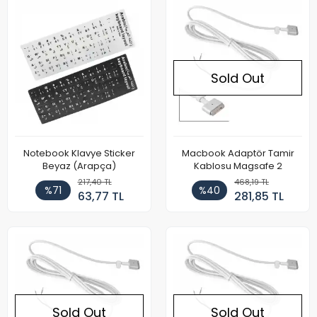
Sold Out
Notebook Klavye Sticker
Macbook Adaptör Tamir
Beyaz (Arapça)
Kablosu Magsafe 2
217,40 TL
468,19 TL
%71
%40
63,77 TL
281,85 TL
Sold Out
Sold Out