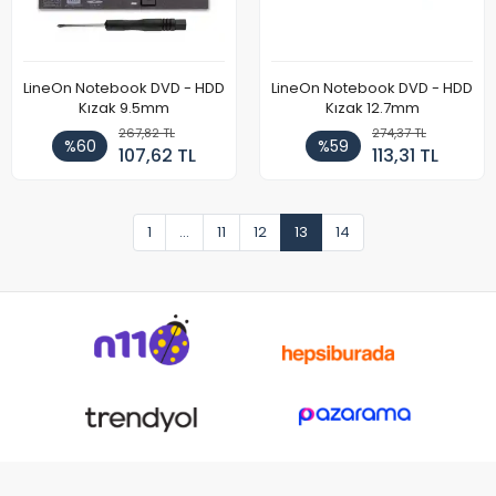
LineOn Notebook DVD - HDD
LineOn Notebook DVD - HDD
Kızak 9.5mm
Kızak 12.7mm
267,82 TL
274,37 TL
%60
%59
107,62 TL
113,31 TL
1
...
11
12
13
14