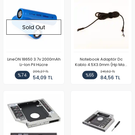
Sold Out
LineON 18650 3.7v 2000mAh
Notebook Adaptör Dc
Li-Ion Pil Hücre
Kablo 4.5X3.0mm (Hp Mavi
Uç) (3 Kablo)
206,27 TL
241,62 TL
%74
%65
54,09 TL
84,56 TL