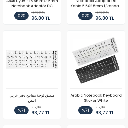
Asus Uyumlu 5.5mmx2.5mm
Notebook Adaptör Dc
Notebook Adaptör DC
Kablo 5.5X2.5mm (Standart
Kablosu
Uç)
121,00 TL
121,00 TL
%20
%20
96,80 TL
96,80 TL
ملصق لوحة مفاتيح دفتر عربي
Arabic Notebook Keyboard
ابيض
Sticker White
217,40 TL
217,40 TL
%71
%71
63,77 TL
63,77 TL