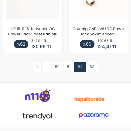
HP 15-R 15-N Uyumlu DC
Grundig GNB JWU DC Powe
Power Jack Soket Kablolu
Jack Soketi Kablolu
DD0JWUAD000
349,04 TL
370,68 TL
%62
%66
130,96 TL
124,41 TL
1
...
50
51
52
53