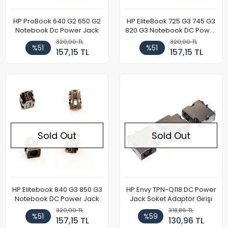
HP ProBook 640 G2 650 G2
HP EliteBook 725 G3 745 G3
Notebook Dc Power Jack
820 G3 Notebook DC Power
Jack
320,00 TL
320,00 TL
%51
%51
157,15 TL
157,15 TL
Sold Out
Sold Out
HP Elitebook 840 G3 850 G3
HP Envy TPN-Q118 DC Power
Notebook DC Power Jack
Jack Soket Adaptör Girişi
320,00 TL
318,86 TL
%51
%59
157,15 TL
130,96 TL