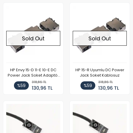
Sold Out
Sold Out
HP Envy 15-D 11-E 10-E DC
HP 15-R Uyumlu DC Power
Power Jack Soket Adaptör
Jack Soket Kablosuz
Girişi
318,86 TL
318,86 TL
%59
%59
130,96 TL
130,96 TL