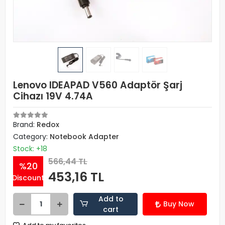
Lenovo IDEAPAD V560 Adaptör Şarj
Cihazı 19V 4.74A
Brand:
Redox
Category:
Notebook Adapter
Stock: +18
566,44 TL
%20
453,16 TL
Discount
Add to
Buy Now
cart