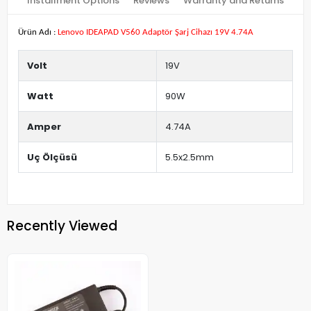
Installment Options
Reviews
Warranty and Returns
Ürün Adı :
Lenovo IDEAPAD V560 Adaptör Şarj Cihazı 19V 4.74A
Volt
19V
Watt
90W
Amper
4.74A
Uç Ölçüsü
5.5x2.5mm
Recently Viewed