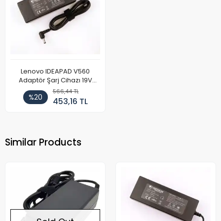
Lenovo IDEAPAD V560
Adaptör Şarj Cihazı 19V
4.74A
566,44 TL
%20
453,16 TL
Similar Products