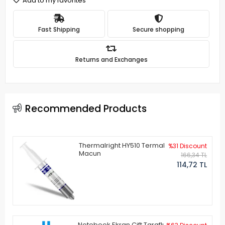
Add to my favorites
Fast Shipping
Secure shopping
Returns and Exchanges
Recommended Products
Thermalright HY510 Termal
%31 Discount
Macun
166,34 TL
114,72 TL
Notebook Ekran Çift Taraflı