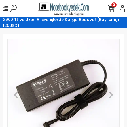
0
2900 TL ve Üzeri Alışverişlerde Kargo Bedava! (Bayiler için
120USD)