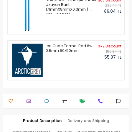
%63 Discount
Uzayan Bant
229,44 TL
171mmX8mmX0.3mm (1
86,04 TL
Set - 2 Adet)
Ice Cube Termal Pad 6w
%72 Discount
0.5mm 50x50mm
199,84 TL
55,07 TL
Product Description
Delivery and Shipping