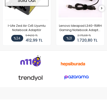
Sold Out
I-Life Zed Air Cx5 Uyumlu
Lenovo Ideapad L340-15IRH
Notebook Adaptör
Gaming Notebook Adaptör
Cihazı Şarj Aleti (150W)
544,92 TL
2.179,68 TL
%24
%21
412,99 TL
1.720,80 TL