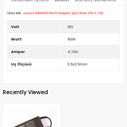
Installment Options
Reviews
Warranty and Returns
Ürün Adı :
Lenovo IDEAPAD B470 Adaptör Şarj Cihazı 19V 4.74A
Volt
19V
Watt
90W
Amper
4.74A
Uç Ölçüsü
5.5x2.5mm
Recently Viewed