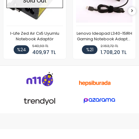
Sold Out
I-Life Zed Air Cx5 Uyumlu
Lenovo Ideapad L340-15IRH
Notebook Adaptör
Gaming Notebook Adaptör
Cihazı Şarj Aleti (150W)
540,93 TL
2.163,72 TL
%24
%21
409,97 TL
1.708,20 TL