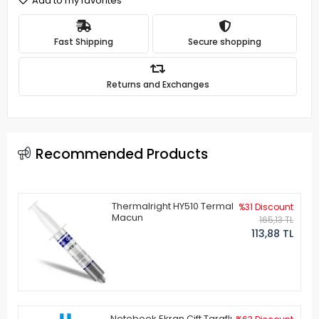
Add to my favorites
Fast Shipping
Secure shopping
Returns and Exchanges
Recommended Products
Thermalright HY510 Termal
%31 Discount
Macun
165,13 TL
113,88 TL
Notebook Ekran Çift Taraflı