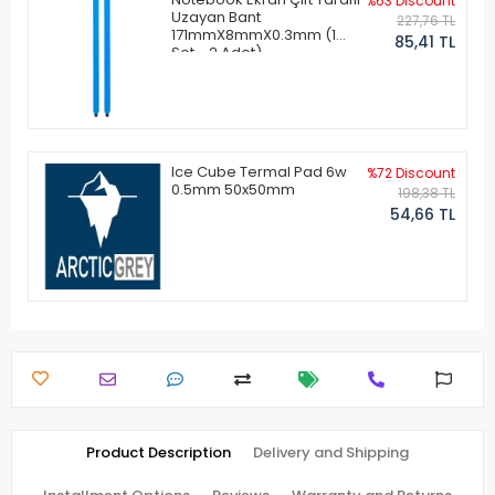
%63 Discount
Uzayan Bant
227,76 TL
171mmX8mmX0.3mm (1
85,41 TL
Set - 2 Adet)
Ice Cube Termal Pad 6w
%72 Discount
0.5mm 50x50mm
198,38 TL
54,66 TL
Product Description
Delivery and Shipping