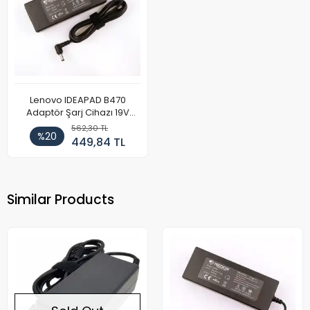
Lenovo IDEAPAD B470
Adaptör Şarj Cihazı 19V
4.74A
562,30 TL
%20
449,84 TL
Similar Products