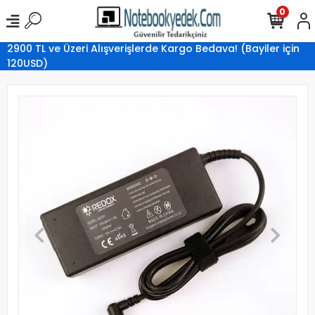
0
2900 TL ve Üzeri Alışverişlerde Kargo Bedava! (Bayiler için
120USD)