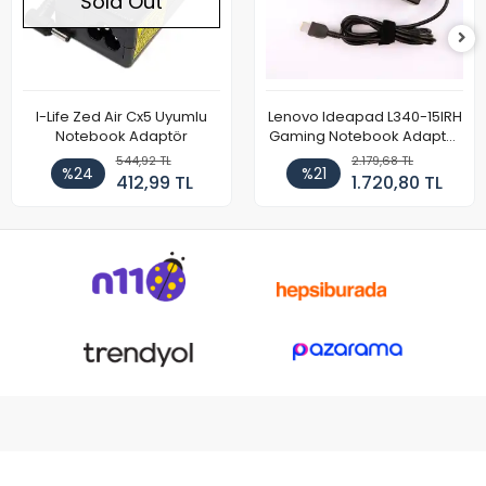
Sold Out
I-Life Zed Air Cx5 Uyumlu
Lenovo Ideapad L340-15IRH
Notebook Adaptör
Gaming Notebook Adaptör
Cihazı Şarj Aleti (150W)
544,92 TL
2.179,68 TL
%24
%21
412,99 TL
1.720,80 TL