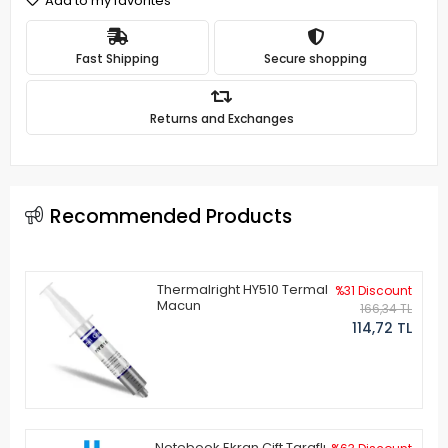
Add to my favorites
Fast Shipping
Secure shopping
Returns and Exchanges
Recommended Products
Thermalright HY510 Termal
%31 Discount
Macun
166,34 TL
114,72 TL
Notebook Ekran Çift Taraflı