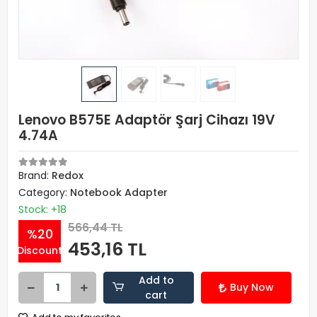
Lenovo B575E Adaptör Şarj Cihazı 19V
4.74A
Brand:
Redox
Category:
Notebook Adapter
Stock: +18
566,44 TL
%20
453,16 TL
Discount
Add to
Buy Now
cart