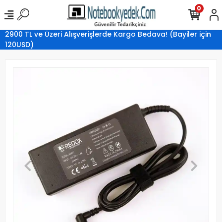
0
2900 TL ve Üzeri Alışverişlerde Kargo Bedava! (Bayiler için
120USD)