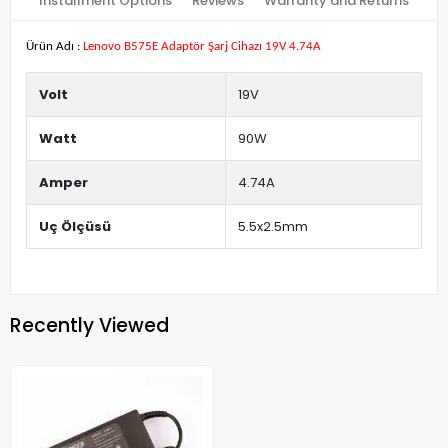
Installment Options
Reviews
Warranty and Returns
Ürün Adı :
Lenovo B575E Adaptör Şarj Cihazı 19V 4.74A
Volt
19V
Watt
90W
Amper
4.74A
Uç Ölçüsü
5.5x2.5mm
Recently Viewed