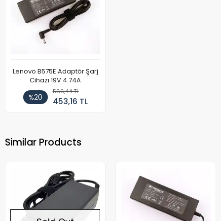
Lenovo B575E Adaptör Şarj
Cihazı 19V 4.74A
566,44 TL
%20
453,16 TL
Similar Products