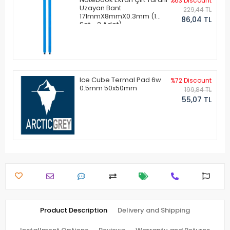
%63 Discount
Uzayan Bant
229,44 TL
171mmX8mmX0.3mm (1
86,04 TL
Set - 2 Adet)
Ice Cube Termal Pad 6w
%72 Discount
0.5mm 50x50mm
199,84 TL
55,07 TL
Product Description
Delivery and Shipping