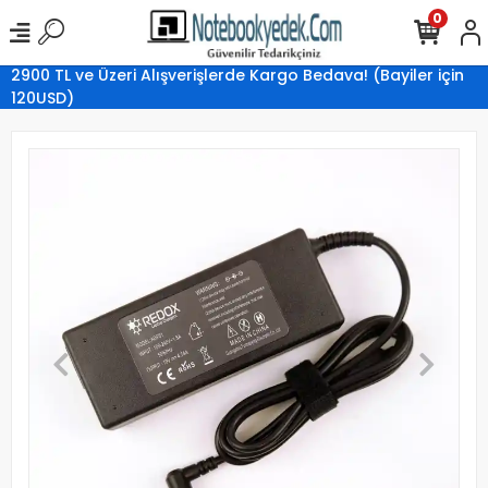
0
2900 TL ve Üzeri Alışverişlerde Kargo Bedava! (Bayiler için
120USD)