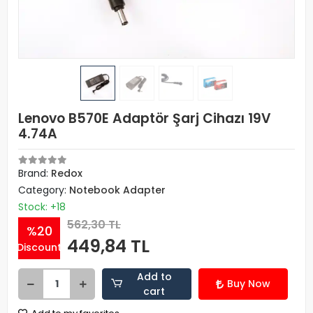
Lenovo B570E Adaptör Şarj Cihazı 19V
4.74A
Brand:
Redox
Category:
Notebook Adapter
Stock: +18
562,30 TL
%20
449,84 TL
Discount
Add to
Buy Now
cart