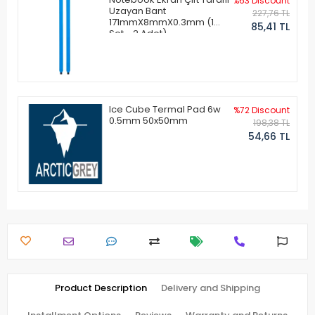
%63 Discount
Uzayan Bant
227,76 TL
171mmX8mmX0.3mm (1
85,41 TL
Set - 2 Adet)
Ice Cube Termal Pad 6w
%72 Discount
0.5mm 50x50mm
198,38 TL
54,66 TL
Product Description
Delivery and Shipping