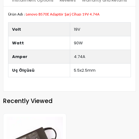
Installment Options
Reviews
Warranty and Returns
Ürün Adı :
Lenovo B570E Adaptör Şarj Cihazı 19V 4.74A
Volt
19V
Watt
90W
Amper
4.74A
Uç Ölçüsü
5.5x2.5mm
Recently Viewed