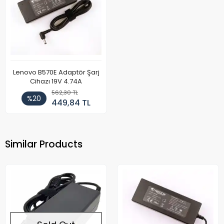
Lenovo B570E Adaptör Şarj
Cihazı 19V 4.74A
562,30 TL
%20
449,84 TL
Similar Products