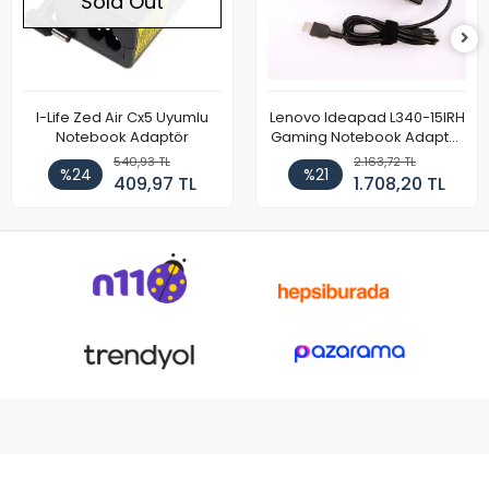
Sold Out
I-Life Zed Air Cx5 Uyumlu
Lenovo Ideapad L340-15IRH
Notebook Adaptör
Gaming Notebook Adaptör
Cihazı Şarj Aleti (150W)
540,93 TL
2.163,72 TL
%24
%21
409,97 TL
1.708,20 TL