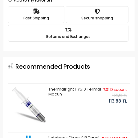
Add to my favorites
Fast Shipping
Secure shopping
Returns and Exchanges
Recommended Products
Thermalright HY510 Termal
%31 Discount
Macun
165,13 TL
113,88 TL
Notebook Ekran Çift Taraflı