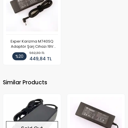
Exper Karizma M740SQ
Adaptör Şarj Cihazı 19V
4.74A
562,30 TL
%20
449,84 TL
Similar Products