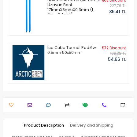
%63 Discount
Uzayan Bant
227,76 TL
171mmX8mmX0.3mm (1
85,41 TL
Set - 2 Adet)
Ice Cube Termal Pad 6w
%72 Discount
0.5mm 50x50mm
198,38 TL
54,66 TL
Product Description
Delivery and Shipping