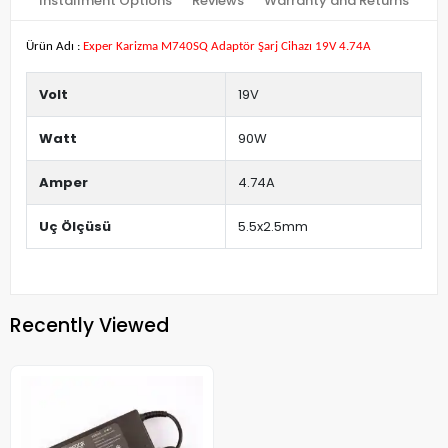
Installment Options
Reviews
Warranty and Returns
Ürün Adı :
Exper Karizma M740SQ Adaptör Şarj Cihazı 19V 4.74A
Volt
19V
Watt
90W
Amper
4.74A
Uç Ölçüsü
5.5x2.5mm
Recently Viewed