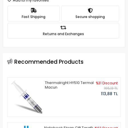
Add to my favorites
Fast Shipping
Secure shopping
Returns and Exchanges
Recommended Products
Thermalright HY510 Termal
%31 Discount
Macun
165,13 TL
113,88 TL
Notebook Ekran Çift Taraflı