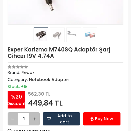
Exper Karizma M740SQ Adaptör Şarj
Cihazı 19V 4.74A
Brand:
Redox
Category:
Notebook Adapter
Stock: +18
562,30 TL
%20
449,84 TL
Discount
Add to
Buy Now
cart