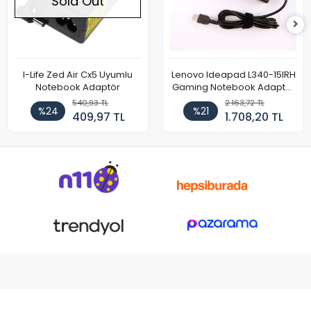
Sold Out
I-Life Zed Air Cx5 Uyumlu
Lenovo Ideapad L340-15IRH
Notebook Adaptör
Gaming Notebook Adaptör
Cihazı Şarj Aleti (150W)
540,93 TL
2.163,72 TL
%24
%21
409,97 TL
1.708,20 TL