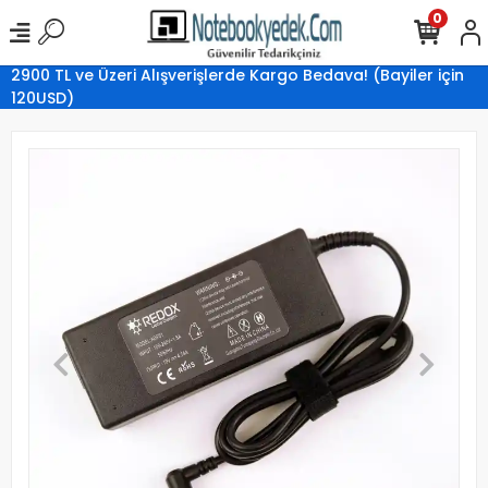
0
2900 TL ve Üzeri Alışverişlerde Kargo Bedava! (Bayiler için
120USD)