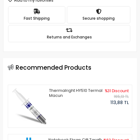
Add to my favorites
Fast Shipping
Secure shopping
Returns and Exchanges
Recommended Products
Thermalright HY510 Termal
%31 Discount
Macun
165,13 TL
113,88 TL
Notebook Ekran Çift Taraflı