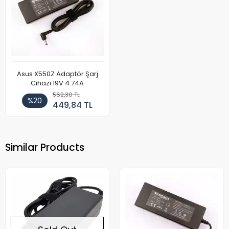
Asus X550Z Adaptör Şarj
Cihazı 19V 4.74A
562,30 TL
%20
449,84 TL
Similar Products