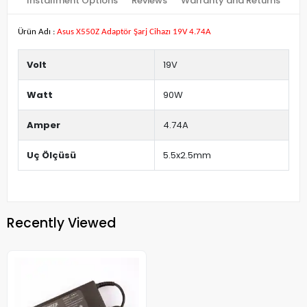
Installment Options
Reviews
Warranty and Returns
Ürün Adı :
Asus X550Z Adaptör Şarj Cihazı 19V 4.74A
Volt
19V
Watt
90W
Amper
4.74A
Uç Ölçüsü
5.5x2.5mm
Recently Viewed