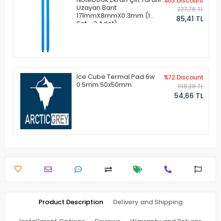
%63 Discount
Uzayan Bant
227,76 TL
171mmX8mmX0.3mm (1
85,41 TL
Set - 2 Adet)
Ice Cube Termal Pad 6w
%72 Discount
0.5mm 50x50mm
198,38 TL
54,66 TL
Product Description
Delivery and Shipping