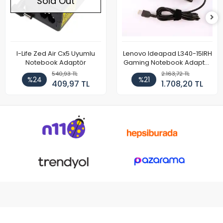
Sold Out
I-Life Zed Air Cx5 Uyumlu
Lenovo Ideapad L340-15IRH
Notebook Adaptör
Gaming Notebook Adaptör
Cihazı Şarj Aleti (150W)
540,93 TL
2.163,72 TL
%24
%21
409,97 TL
1.708,20 TL