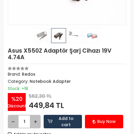
Asus X550Z Adaptör Şarj Cihazı 19V
4.74A
Brand:
Redox
Category:
Notebook Adapter
Stock: +18
562,30 TL
%20
449,84 TL
Discount
Add to
Buy Now
cart