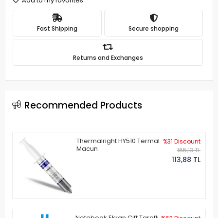
Add to my favorites
Fast Shipping
Secure shopping
Returns and Exchanges
Recommended Products
Thermalright HY510 Termal
%31 Discount
Macun
165,13 TL
113,88 TL
Notebook Ekran Çift Taraflı