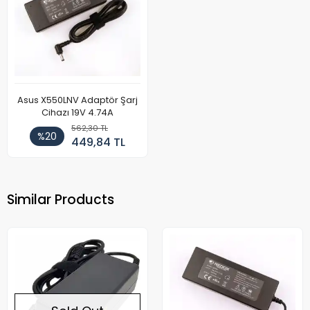
Asus X550LNV Adaptör Şarj
Cihazı 19V 4.74A
562,30 TL
%20
449,84 TL
Similar Products