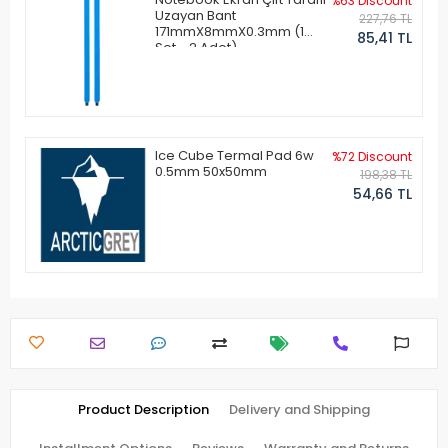
%63 Discount
Uzayan Bant
227,76 TL
171mmX8mmX0.3mm (1
85,41 TL
Set - 2 Adet)
Ice Cube Termal Pad 6w
%72 Discount
0.5mm 50x50mm
198,38 TL
54,66 TL
Product Description
Delivery and Shipping