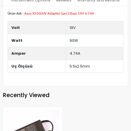
Installment Options
Reviews
Warranty and Returns
Ürün Adı :
Asus X550LNV Adaptör Şarj Cihazı 19V 4.74A
Volt
19V
Watt
90W
Amper
4.74A
Uç Ölçüsü
5.5x2.5mm
Recently Viewed