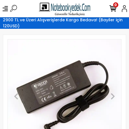
0
2900 TL ve Üzeri Alışverişlerde Kargo Bedava! (Bayiler için
120USD)