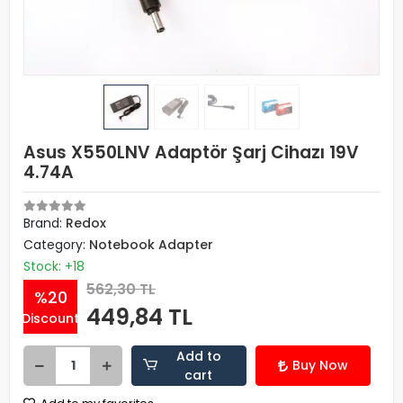
Asus X550LNV Adaptör Şarj Cihazı 19V
4.74A
Brand:
Redox
Category:
Notebook Adapter
Stock: +18
562,30 TL
%20
449,84 TL
Discount
Add to
Buy Now
cart