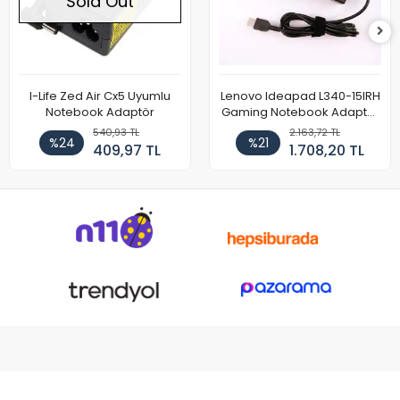
Sold Out
I-Life Zed Air Cx5 Uyumlu
Lenovo Ideapad L340-15IRH
Notebook Adaptör
Gaming Notebook Adaptör
Cihazı Şarj Aleti (150W)
540,93 TL
2.163,72 TL
%24
%21
409,97 TL
1.708,20 TL