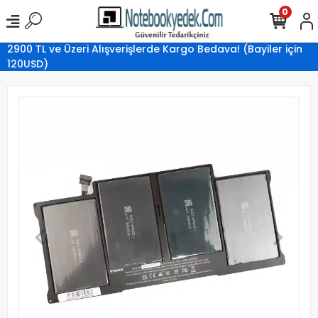
0
2900 TL ve Üzeri Alışverişlerde Kargo Bedava! (Bayiler için
120USD)