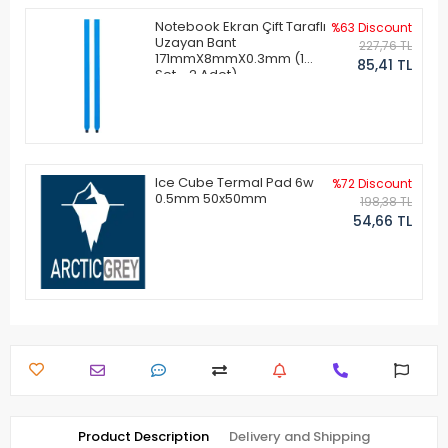
Notebook Ekran Çift Taraflı
%63 Discount
Uzayan Bant
227,76 TL
171mmX8mmX0.3mm (1
85,41 TL
Set - 2 Adet)
Ice Cube Termal Pad 6w
%72 Discount
0.5mm 50x50mm
198,38 TL
54,66 TL
Product Description
Delivery and Shipping