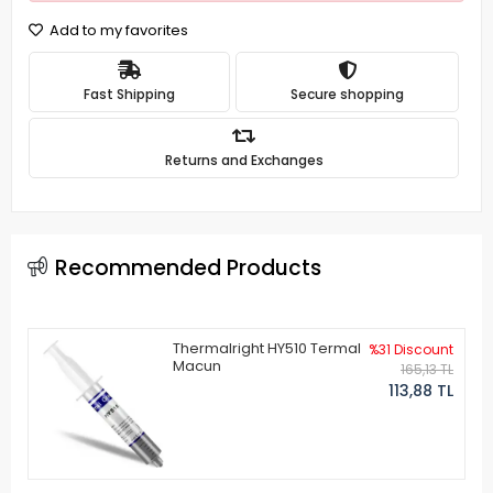
Add to my favorites
Fast Shipping
Secure shopping
Returns and Exchanges
Recommended Products
Thermalright HY510 Termal
%31 Discount
Macun
165,13 TL
113,88 TL