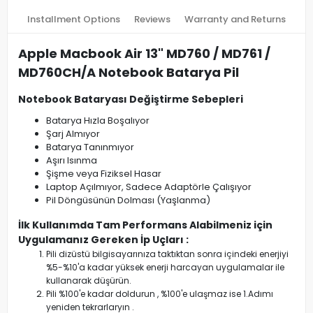
Installment Options
Reviews
Warranty and Returns
Apple Macbook Air 13" MD760 / MD761 /
MD760CH/A Notebook Batarya Pil
Notebook Bataryası Değiştirme Sebepleri
Batarya Hızla Boşalıyor
Şarj Almıyor
Batarya Tanınmıyor
Aşırı Isınma
Şişme veya Fiziksel Hasar
Laptop Açılmıyor, Sadece Adaptörle Çalışıyor
Pil Döngüsünün Dolması (Yaşlanma)
İlk Kullanımda Tam Performans Alabilmeniz için
Uygulamanız Gereken İp Uçları :
Pili dizüstü bilgisayarınıza taktıktan sonra içindeki enerjiyi
%5-%10'a kadar yüksek enerji harcayan uygulamalar ile
kullanarak düşürün.
Pili %100'e kadar doldurun , %100'e ulaşmaz ise 1.Adımı
yeniden tekrarlaryın .