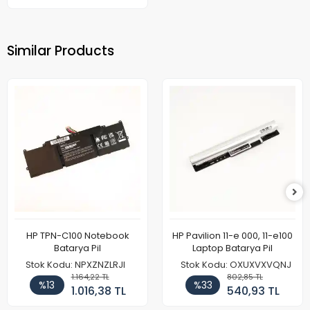
Similar Products
HP TPN-C100 Notebook
HP Pavilion 11-e 000, 11-e100
Batarya Pil
Laptop Batarya Pil
Stok Kodu: NPXZNZLRJI
Stok Kodu: OXUXVXVQNJ
1.164,22 TL
802,85 TL
%13
%33
1.016,38 TL
540,93 TL