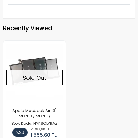
Recently Viewed
Sold Out
Apple Macbook Air 13"
MD760 / MD761 /
MD760CH/A Notebook
Stok Kodu: NYKSCLYRAZ
Batarya Pil
2.099,95 TL
%26
1.555,60 TL