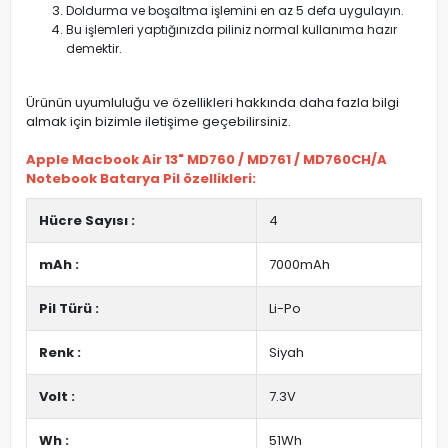
Doldurma ve boşaltma işlemini en az 5 defa uygulayın.
Bu işlemleri yaptığınızda piliniz normal kullanıma hazır
demektir.
Ürünün uyumluluğu ve özellikleri hakkında daha fazla bilgi
almak için bizimle iletişime geçebilirsiniz.
Apple Macbook Air 13" MD760 / MD761 / MD760CH/A
Notebook Batarya Pil özellikleri:
Hücre Sayısı :
4
mAh :
7000mAh
Pil Türü :
Li-Po
Renk :
Siyah
Volt :
7.3V
Wh :
51Wh