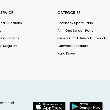
ERVİCE
CATEGORİES
ked Questions
Notebook Spare Parts
g
All in One Screen Panel
Notifications
Network and Network Products
e Koşulları
Converter Products
Hard Drives
ents and