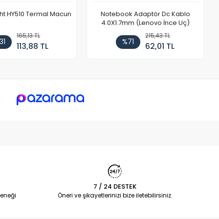
ht HY510 Termal Macun
Notebook Adaptör Dc Kablo
4.0X1.7mm (Lenovo İnce Uç)
165,13 TL
215,43 TL
31
%71
113,88 TL
62,01 TL
7 / 24 DESTEK
eneği
Öneri ve şikayetlerinizi bize iletebilirsiniz.