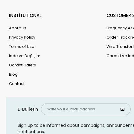
INSTİTUTİONAL
CUSTOMER S
About Us
Frequently As
Privacy Policy
Order Trackin
Terms of Use
Wire Transfer 
İade ve Değişim
Garanti Ve İad
Garanti Talebi
Blog
Contact
E-Bulletin
Sign up to be informed about campaigns, announcem
notifications.