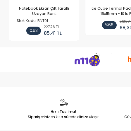
Notebook Ekran Çift Taraflı
Ice Cube Termal Pad
Uzayan Bant
15x15mm - 10 lu 
171mmX8mmX0.3mm (1 Set - 2
Stok Kodu: BNT01
212,39 
Adet)
%68
227,76 TL
68,3
%63
85,41 TL
Hızlı Teslimat
Siparişleriniz en kısa sürede elinize ulaşır.
Güv