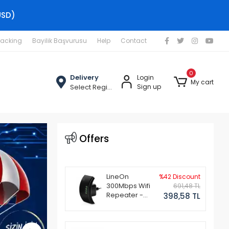
USD)
racking
Bayilik Başvurusu
Help
Contact
0
Delivery
Login
My cart
Select Region
Sign up
Offers
LineOn
%42 Discount
300Mbps Wifi
691,48 TL
Repeater -
398,58 TL
Router
Kablosuz
Aktarıcı Siyah