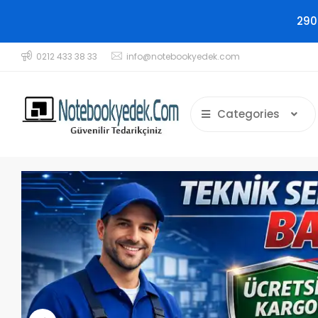
290
0212 433 38 33
info@notebookyedek.com
Categories