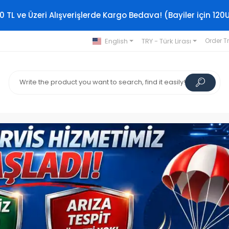
0 TL ve Üzeri Alışverişlerde Kargo Bedava! (Bayiler için 120
English
TRY - Türk Lirası
Order T