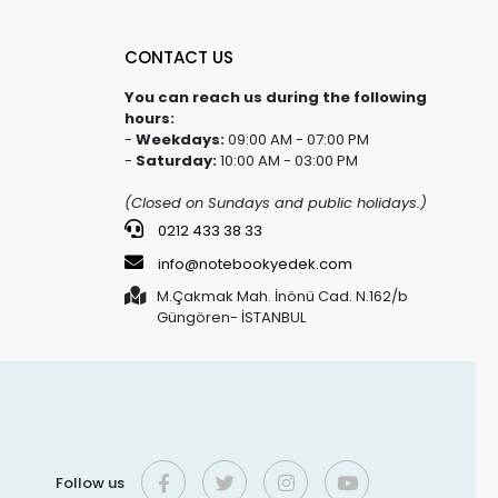
CONTACT US
You can reach us during the following
hours:
-
Weekdays:
09:00 AM - 07:00 PM
-
Saturday:
10:00 AM - 03:00 PM
(Closed on Sundays and public holidays.)
0212 433 38 33
info@notebookyedek.com
M.Çakmak Mah. İnönü Cad. N.162/b
Güngören- İSTANBUL
Follow us