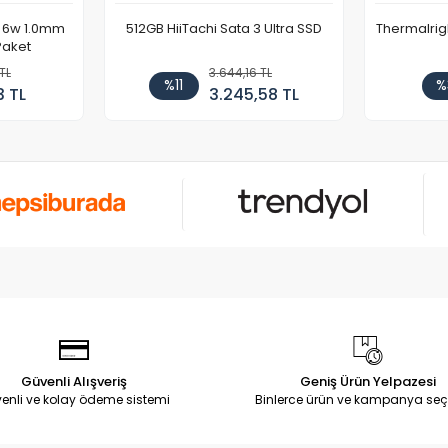
 6w 1.0mm
512GB HiiTachi Sata 3 Ultra SSD
Thermalrig
Paket
TL
3.644,16 TL
%11
%
3 TL
3.245,58 TL
Güvenli Alışveriş
Geniş Ürün Yelpazesi
enli ve kolay ödeme sistemi
Binlerce ürün ve kampanya seç