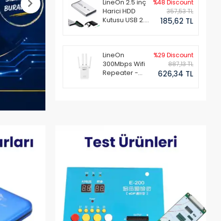
LineOn 2.5 inç
%48 Discount
Harici HDD
357,53 TL
Kutusu USB 2.0
185,62 TL
Alüminyum
LineOn
%29 Discount
300Mbps Wifi
887,13 TL
Repeater -
626,34 TL
Router
Kablosuz
Aktarıcı 4
Antenli