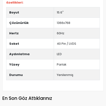
özellikleri:
Boyut
15.6''
Çözünürlük
1366x768
Hertz
60Hz
Soket
40 Pin / LVDS
Aydınlatma
LED
Yüzey
Parlak
Durumu
Yenilenmiş
En Son Göz Attıklarınız