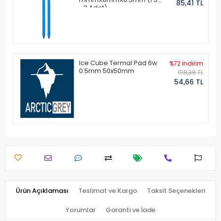
85,41 TL
- 2 Adet)
Ice Cube Termal Pad 6w
%72 indirim
0.5mm 50x50mm
198,38 TL
54,66 TL
Ürün Açıklaması
Teslimat ve Kargo
Taksit Seçenekleri
Yorumlar
Garanti ve İade