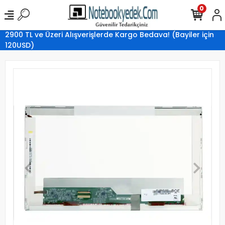
0
2900 TL ve Üzeri Alışverişlerde Kargo Bedava! (Bayiler için
120USD)