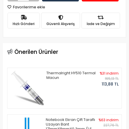
Favorilerime ekle
Hızlı Gönderi
Güvenli Alışveriş
İade ve Değişim
Önerilen Ürünler
Thermalright HY510 Termal
%31 indirim
Macun
165,13 TL
113,88 TL
Notebook Ekran Çift Taraflı
%63 indirim
Uzayan Bant
227,76 TL
171mmX8mmX0.3mm (1 Set