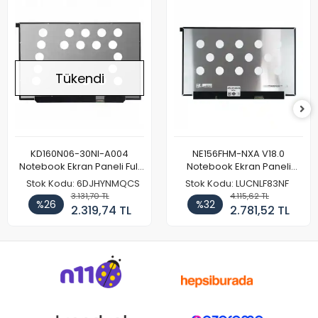
Tükendi
KD160N06-30NI-A004
NE156FHM-NXA V18.0
Notebook Ekran Paneli Full
Notebook Ekran Paneli
HD
144Hz
Stok Kodu: 6DJHYNMQCS
Stok Kodu: LUCNLF83NF
3.131,70 TL
4.115,62 TL
%26
%32
2.319,74 TL
2.781,52 TL