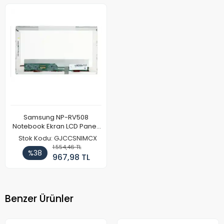
Samsung NP-RV508
Notebook Ekran LCD Paneli
(Ref)
Stok Kodu: GJCCSNIMCX
1.554,46 TL
%38
967,98 TL
Benzer Ürünler