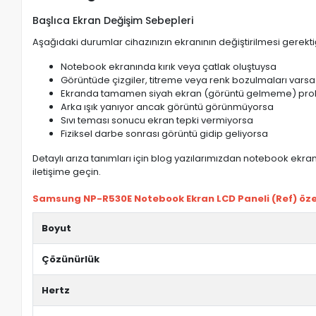
Başlıca Ekran Değişim Sebepleri
Aşağıdaki durumlar cihazınızın ekranının değiştirilmesi gerektiğ
Notebook ekranında kırık veya çatlak oluştuysa
Görüntüde çizgiler, titreme veya renk bozulmaları varsa
Ekranda tamamen siyah ekran (görüntü gelmeme) pro
Arka ışık yanıyor ancak görüntü görünmüyorsa
Sıvı teması sonucu ekran tepki vermiyorsa
Fiziksel darbe sonrası görüntü gidip geliyorsa
Detaylı arıza tanımları için blog yazılarımızdan notebook ekran 
iletişime geçin.
Samsung NP-R530E Notebook Ekran LCD Paneli (Ref) özell
Boyut
Çözünürlük
Hertz