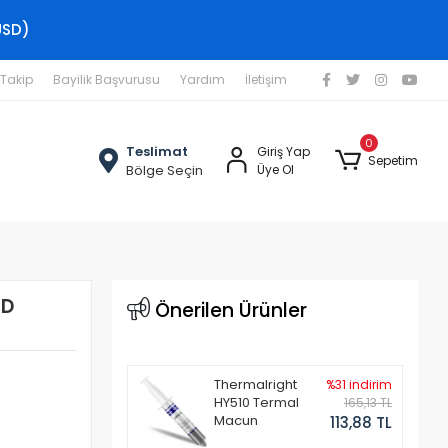
USD)
 Takip
Bayilik Başvurusu
Yardım
İletişim
0
Teslimat
Giriş Yap
Sepetim
Bölge Seçin
Üye Ol
CD
Önerilen Ürünler
Thermalright
%31 indirim
HY510 Termal
165,13 TL
Macun
113,88 TL