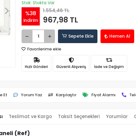
Stok: Stokta Var
1.554,46 TL
%38
967,98 TL
indirim
Sepete Ekle
Hemen Al
Favorilerime ekle
Hızlı Gönderi
Güvenli Alışveriş
İade ve Değişim
e Et
Yorum Yaz
Karşılaştır
Fiyat Alarmı
Tel
sı
Teslimat ve Kargo
Taksit Seçenekleri
Yorumlar
neli (Ref)