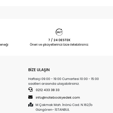
7 / 24 DESTEK
eneği
Öneri ve şikayetlerinizi bize iletebilirsiniz.
BİZE ULAŞIN
Haftaiçi 09:00 - 19:00 Cumartesi 10:00 - 15:00
saatleri arasında ulaşabilirsiniz.
0212 433 38 33
info@notebookyedek.com
M.Çakmak Mah. İnönü Cad. N.162/b
Güngören- İSTANBUL