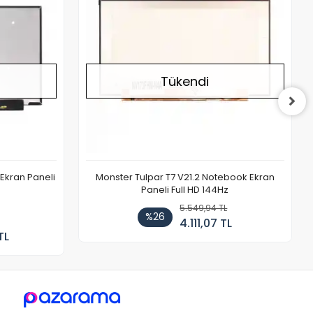
Tükendi
Ekran Paneli
Monster Tulpar T7 V21.2 Notebook Ekran
Paneli Full HD 144Hz
5.549,94 TL
%26
4.111,07 TL
TL