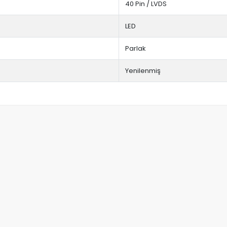
40 Pin / LVDS
LED
Parlak
Yenilenmiş