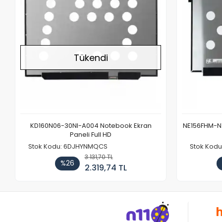
Tükendi
KD160N06-30NI-A004 Notebook Ekran
NE156FHM-NX
Paneli Full HD
Stok Kodu: 6DJHYNMQCS
Stok Kodu
3.131,70 TL
%26
2.319,74 TL