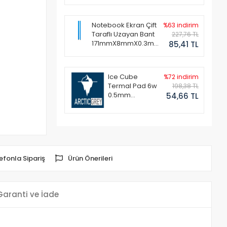
Notebook Ekran Çift
%63 indirim
Taraflı Uzayan Bant
227,76 TL
171mmX8mmX0.3mm
85,41 TL
(1 Set - 2 Adet)
Ice Cube
%72 indirim
Termal Pad 6w
198,38 TL
0.5mm
54,66 TL
50x50mm
efonla Sipariş
Ürün Önerileri
Garanti ve İade