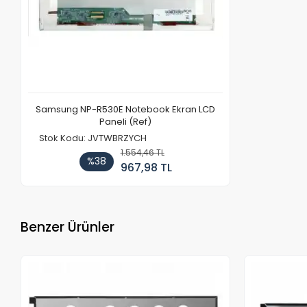
Samsung NP-R530E Notebook Ekran LCD
Paneli (Ref)
Stok Kodu: JVTWBRZYCH
1.554,46 TL
%38
967,98 TL
Benzer Ürünler
Stokta Yok