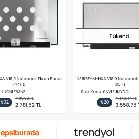
Tükendi
A V18.0 Notebook Ekran Paneli
NE156FHM-NXA V18.0 Notebook 
144Hz
165Hz
: LUCNLF83NF
Stok Kodu: 0NVLEJMYDO
4.115,62 TL
4.448,44 TL
%32
%20
2.781,52 TL
3.558,75 