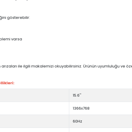
ini gösterebilir:
blemi varsa
arızaları ile ilgili makalemizi okuyabilirsiniz. Ürünün uyumluluğu ve ö
ikleri:
15.6''
1366x768
60Hz