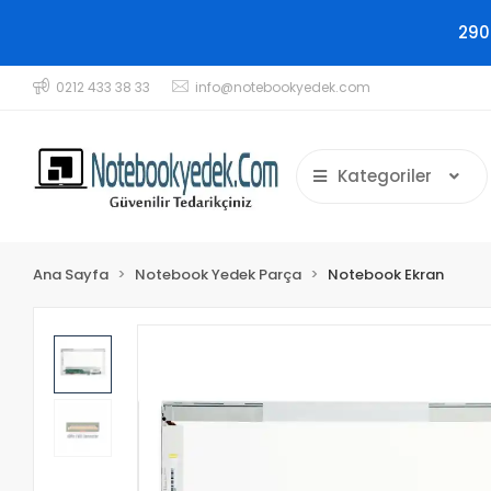
290
0212 433 38 33
info@notebookyedek.com
Kategoriler
Ana Sayfa
Notebook Yedek Parça
Notebook Ekran