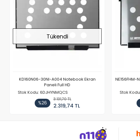
Tükendi
KD160N06-30NI-A004 Notebook Ekran
NE156FHM-NX
Paneli Full HD
Stok Kodu: 6DJHYNMQCS
Stok Kodu
3.131,70 TL
%26
2.319,74 TL