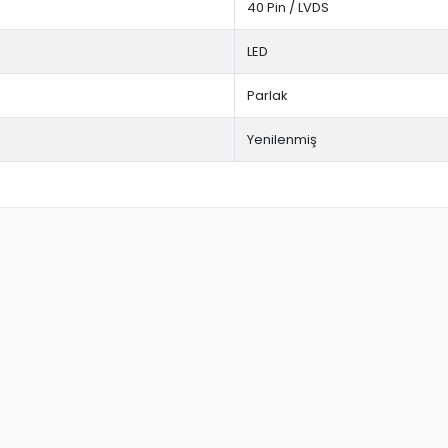
40 Pin / LVDS
LED
Parlak
Yenilenmiş