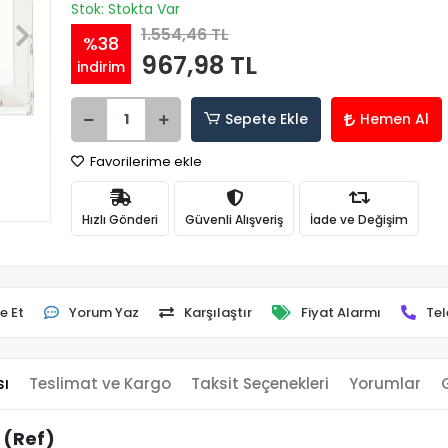
Stok: Stokta Var
1.554,46 TL
%38
967,98 TL
indirim
Sepete Ekle
Hemen Al
Favorilerime ekle
Hızlı Gönderi
Güvenli Alışveriş
İade ve Değişim
e Et
Yorum Yaz
Karşılaştır
Fiyat Alarmı
Tel
sı
Teslimat ve Kargo
Taksit Seçenekleri
Yorumlar
 (Ref)