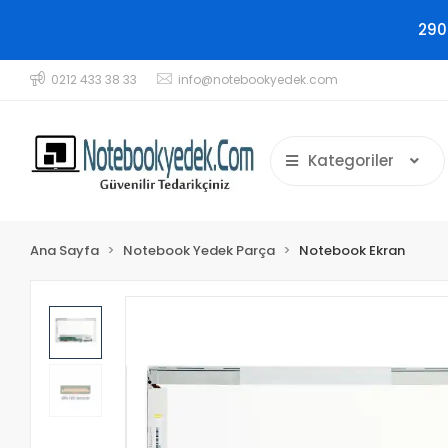
290
0212 433 38 33
info@notebookyedek.com
Kategoriler
Ana Sayfa
Notebook Yedek Parça
Notebook Ekran