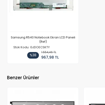
Samsung R540 Notebook Ekran LCD Paneli
(Ref)
Stok Kodu: GJDOECSKTY
1.554,46 TL
%38
967,98 TL
Benzer Ürünler
Stokta Yok