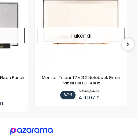
Tükendi
Ekran Paneli
Monster Tulpar T7 V21.2 Notebook Ekran
Paneli Full HD 144Hz
5.549,94 TL
%26
4.111,07 TL
TL