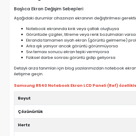
Başlıca Ekran Değişim Sebepleri
Aşağıdaki durumlar cihazınızın ekranının değiştirilmesi gerektiğ
Notebook ekranında kırık veya çatlak oluştuysa
Görüntüde çizgiler, titreme veya renk bozulmaları varsa
Ekranda tamamen siyah ekran (görüntü gelmeme) pro
Arka ışık yanıyor ancak görüntü görünmüyorsa
Sıvı teması sonucu ekran tepki vermiyorsa
Fiziksel darbe sonrası görüntü gidip geliyorsa
Detaylı arıza tanımları için blog yazılarımızdan notebook ekran 
iletişime geçin.
Samsung R540 Notebook Ekran LCD Paneli (Ref) özellikle
Boyut
Çözünürlük
Hertz