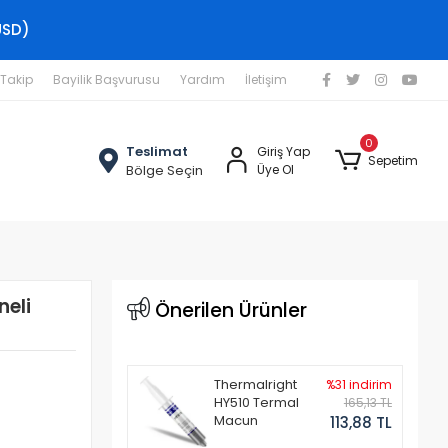
USD)
 Takip
Bayilik Başvurusu
Yardım
İletişim
0
Teslimat
Giriş Yap
Sepetim
Bölge Seçin
Üye Ol
eli
Önerilen Ürünler
Thermalright
%31 indirim
HY510 Termal
165,13 TL
Macun
113,88 TL