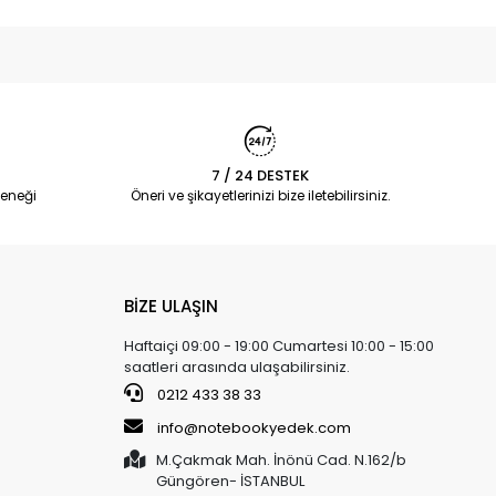
7 / 24 DESTEK
eneği
Öneri ve şikayetlerinizi bize iletebilirsiniz.
BİZE ULAŞIN
Haftaiçi 09:00 - 19:00 Cumartesi 10:00 - 15:00
saatleri arasında ulaşabilirsiniz.
0212 433 38 33
info@notebookyedek.com
M.Çakmak Mah. İnönü Cad. N.162/b
Güngören- İSTANBUL