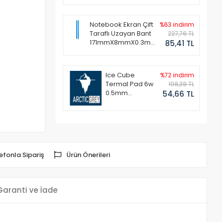
Notebook Ekran Çift
%63 indirim
Taraflı Uzayan Bant
227,76 TL
171mmX8mmX0.3mm
85,41 TL
(1 Set - 2 Adet)
Ice Cube
%72 indirim
Termal Pad 6w
198,38 TL
0.5mm
54,66 TL
50x50mm
efonla Sipariş
Ürün Önerileri
Garanti ve İade