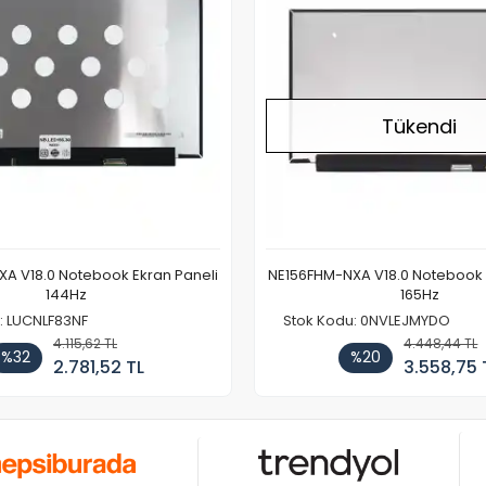
Tükendi
A V18.0 Notebook Ekran Paneli
NE156FHM-NXA V18.0 Notebook 
144Hz
165Hz
: LUCNLF83NF
Stok Kodu: 0NVLEJMYDO
4.115,62 TL
4.448,44 TL
%32
%20
2.781,52 TL
3.558,75 