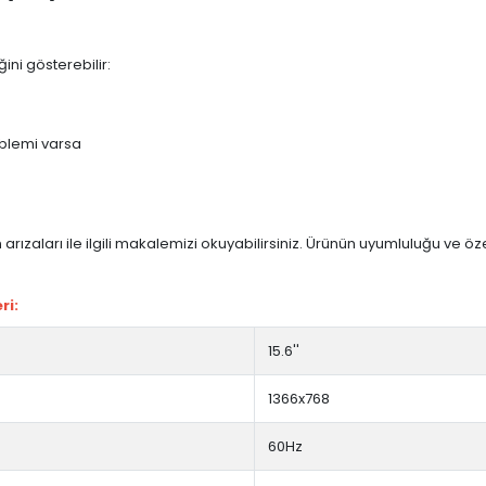
ini gösterebilir:
blemi varsa
arızaları ile ilgili makalemizi okuyabilirsiniz. Ürünün uyumluluğu ve ö
ri:
15.6''
1366x768
60Hz