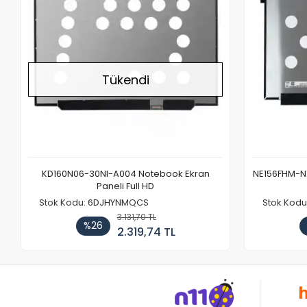
Tükendi
KD160N06-30NI-A004 Notebook Ekran
NE156FHM-NX
Paneli Full HD
Stok Kodu: 6DJHYNMQCS
Stok Kodu
3.131,70 TL
%26
2.319,74 TL