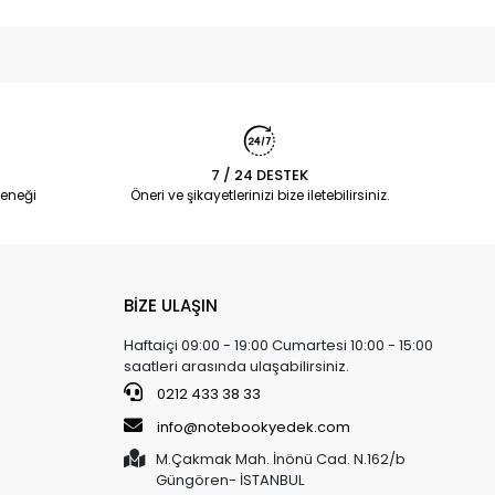
7 / 24 DESTEK
eneği
Öneri ve şikayetlerinizi bize iletebilirsiniz.
BİZE ULAŞIN
Haftaiçi 09:00 - 19:00 Cumartesi 10:00 - 15:00
saatleri arasında ulaşabilirsiniz.
0212 433 38 33
info@notebookyedek.com
M.Çakmak Mah. İnönü Cad. N.162/b
Güngören- İSTANBUL