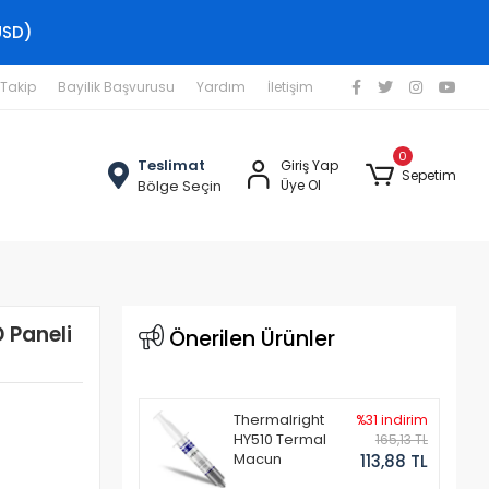
USD)
 Takip
Bayilik Başvurusu
Yardım
İletişim
0
Teslimat
Giriş Yap
Sepetim
Bölge Seçin
Üye Ol
 Paneli
Önerilen Ürünler
Thermalright
%31 indirim
HY510 Termal
165,13 TL
Macun
113,88 TL