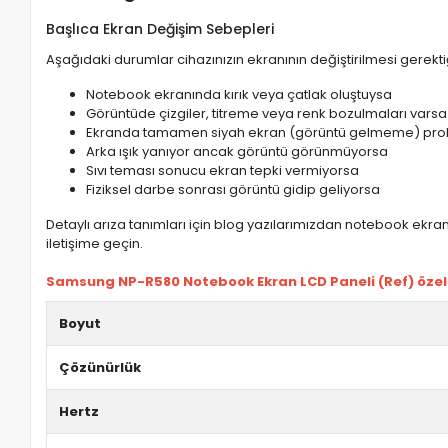
Başlıca Ekran Değişim Sebepleri
Aşağıdaki durumlar cihazınızın ekranının değiştirilmesi gerektiğ
Notebook ekranında kırık veya çatlak oluştuysa
Görüntüde çizgiler, titreme veya renk bozulmaları varsa
Ekranda tamamen siyah ekran (görüntü gelmeme) pro
Arka ışık yanıyor ancak görüntü görünmüyorsa
Sıvı teması sonucu ekran tepki vermiyorsa
Fiziksel darbe sonrası görüntü gidip geliyorsa
Detaylı arıza tanımları için blog yazılarımızdan notebook ekran 
iletişime geçin.
Samsung NP-R580 Notebook Ekran LCD Paneli (Ref) özelli
Boyut
Çözünürlük
Hertz