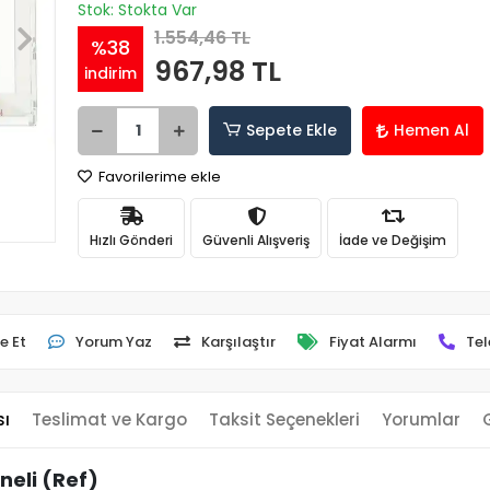
Stok: Stokta Var
1.554,46 TL
%38
967,98 TL
indirim
Sepete Ekle
Hemen Al
Favorilerime ekle
Hızlı Gönderi
Güvenli Alışveriş
İade ve Değişim
e Et
Yorum Yaz
Karşılaştır
Fiyat Alarmı
Tel
sı
Teslimat ve Kargo
Taksit Seçenekleri
Yorumlar
eli (Ref)