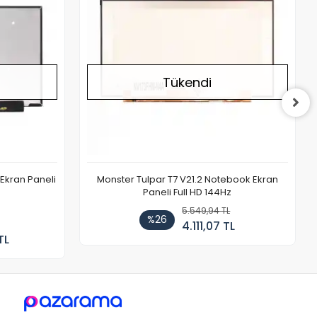
Tükendi
Ekran Paneli
Monster Tulpar T7 V21.2 Notebook Ekran
Paneli Full HD 144Hz
5.549,94 TL
%26
4.111,07 TL
TL