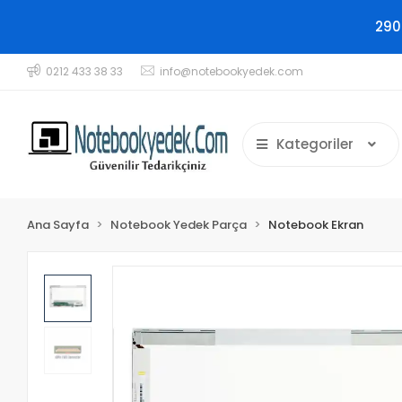
290
0212 433 38 33
info@notebookyedek.com
Kategoriler
Ana Sayfa
Notebook Yedek Parça
Notebook Ekran