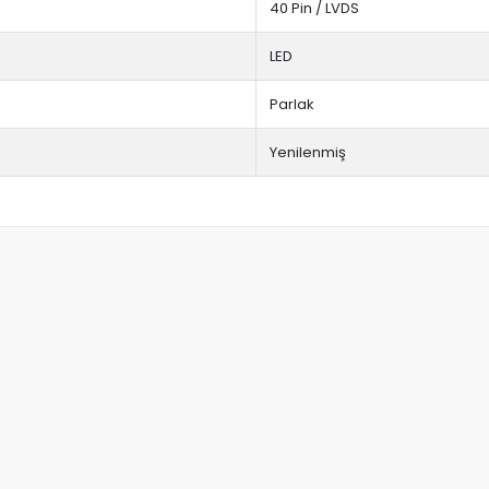
40 Pin / LVDS
LED
Parlak
Yenilenmiş