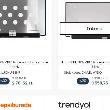
Tükendi
A V18.0 Notebook Ekran Paneli
NE156FHM-NXA V18.0 Notebook 
144Hz
165Hz
: LUCNLF83NF
Stok Kodu: 0NVLEJMYDO
4.115,62 TL
4.448,44 TL
%32
%20
2.781,52 TL
3.558,75 