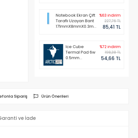
Notebook Ekran Çift
%63 indirim
Taraflı Uzayan Bant
227,76 TL
171mmX8mmX0.3mm
85,41 TL
(1 Set - 2 Adet)
Ice Cube
%72 indirim
Termal Pad 6w
198,38 TL
0.5mm
54,66 TL
50x50mm
efonla Sipariş
Ürün Önerileri
Garanti ve İade