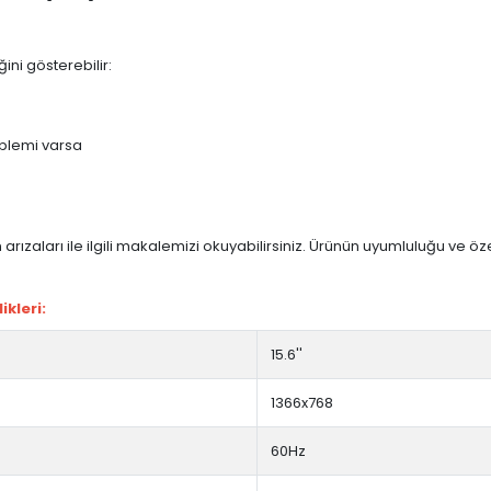
ini gösterebilir:
blemi varsa
arızaları ile ilgili makalemizi okuyabilirsiniz. Ürünün uyumluluğu ve ö
kleri:
15.6''
1366x768
60Hz