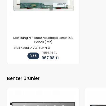
Samsung NP-R580 Notebook Ekran LCD
Paneli (Ref)
Stok Kodu: AVQTYOYNIW
1.554,46 TL
%38
967,98 TL
Benzer Ürünler
Stokta Yok