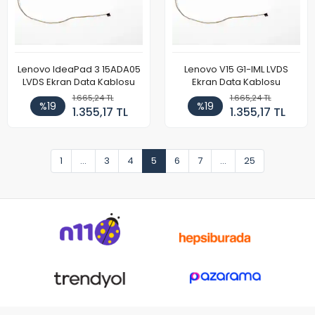
Lenovo IdeaPad 3 15ADA05
Lenovo V15 G1-IML LVDS
LVDS Ekran Data Kablosu
Ekran Data Kablosu
1.665,24 TL
1.665,24 TL
%19
%19
1.355,17 TL
1.355,17 TL
1
...
3
4
5
6
7
...
25