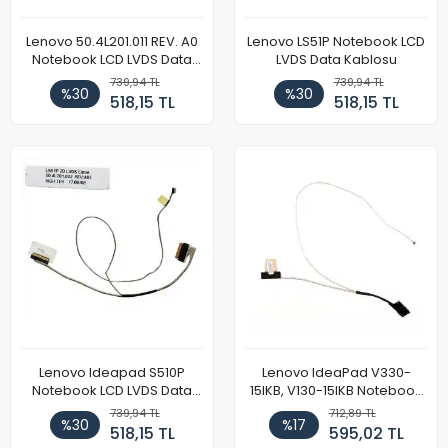
Lenovo 50.4L201.011 REV. A0
Lenovo LS51P Notebook LCD
Notebook LCD LVDS Data
LVDS Data Kablosu
Kablosu
739,94 TL
739,94 TL
%30
%30
518,15 TL
518,15 TL
Lenovo Ideapad S510P
Lenovo IdeaPad V330-
Notebook LCD LVDS Data
15IKB, V130-15IKB Notebook
Kablo
LVDS LCD Data Kablosu
739,94 TL
712,89 TL
%30
%17
518,15 TL
595,02 TL