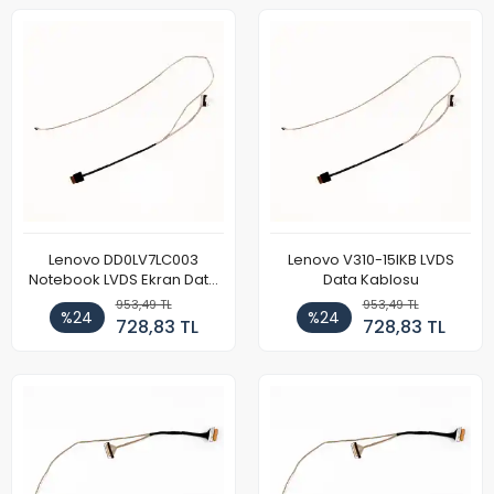
Lenovo DD0LV7LC003
Lenovo V310-15IKB LVDS
Notebook LVDS Ekran Data
Data Kablosu
Kablosu
953,49 TL
953,49 TL
%24
%24
728,83 TL
728,83 TL