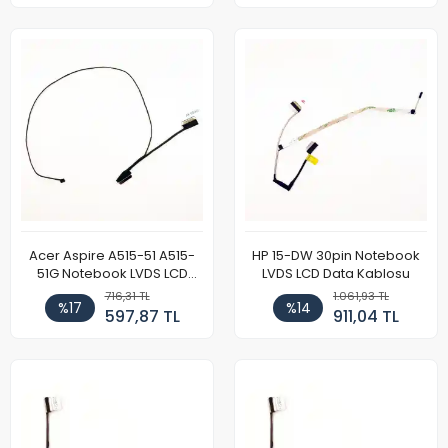
Acer Aspire A515-51 A515-
HP 15-DW 30pin Notebook
51G Notebook LVDS LCD
LVDS LCD Data Kablosu
Data Kablosu
716,31 TL
1.061,93 TL
%17
%14
597,87 TL
911,04 TL