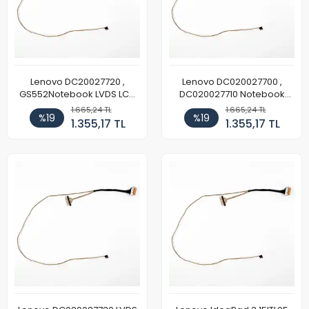
Lenovo DC20027720 ,
Lenovo DC020027700 ,
GS552Notebook LVDS LCD
DC020027710 Notebook
Data Kablosu
LVDS LCD Data Kablosu
1.665,24 TL
1.665,24 TL
%19
%19
1.355,17 TL
1.355,17 TL