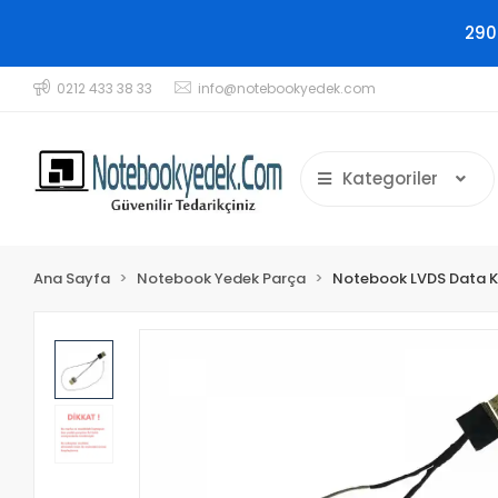
290
0212 433 38 33
info@notebookyedek.com
Kategoriler
Ana Sayfa
Notebook Yedek Parça
Notebook LVDS Data K