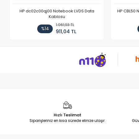
HP dc02c00qj00 Notebook LVDS Data
HP CBL50 
Kablosu
1.061,93 TL
%14
911,04 TL
Hızlı Teslimat
Siparişleriniz en kısa sürede elinize ulaşır.
Güv