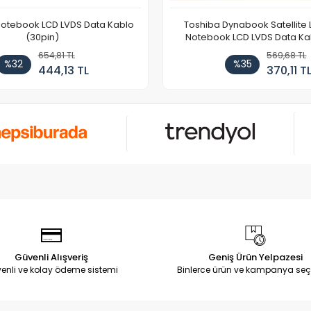
Notebook LCD LVDS Data Kablo
Toshiba Dynabook Satellite 
(30pin)
Notebook LCD LVDS Data Ka
654,81 TL
569,68 TL
%32
%35
444,13 TL
370,11 T
Güvenli Alışveriş
Geniş Ürün Yelpazesi
enli ve kolay ödeme sistemi
Binlerce ürün ve kampanya seç