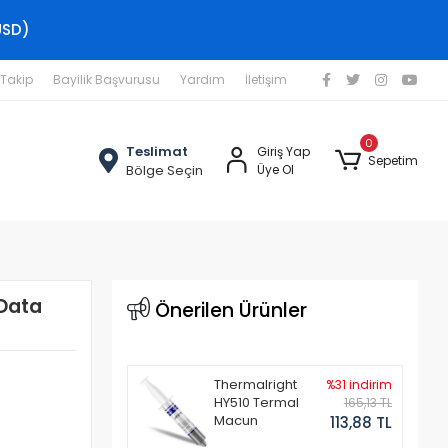
USD)
 Takip
Bayilik Başvurusu
Yardım
İletişim
0
Teslimat
Giriş Yap
Sepetim
Bölge Seçin
Üye Ol
Data
Önerilen Ürünler
Thermalright
%31 indirim
HY510 Termal
165,13 TL
Macun
113,88 TL