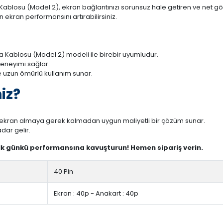
losu (Model 2), ekran bağlantınızı sorunsuz hale getiren ve net görün
 ekran performansını artırabilirsiniz.
 Kablosu (Model 2) modeli ile birebir uyumludur.
deneyimi sağlar.
 uzun ömürlü kullanım sunar.
iz?
r ekran almaya gerek kalmadan uygun maliyetli bir çözüm sunar.
dar gelir.
ilk günkü performansına kavuşturun! Hemen sipariş verin.
40 Pin
Ekran : 40p - Anakart : 40p