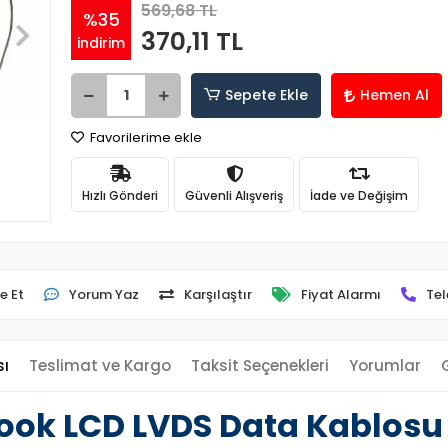
569,68 TL
%35
370,11 TL
indirim
Sepete Ekle
Hemen Al
Favorilerime ekle
Hızlı Gönderi
Güvenli Alışveriş
İade ve Değişim
e Et
Yorum Yaz
Karşılaştır
Fiyat Alarmı
Tel
sı
Teslimat ve Kargo
Taksit Seçenekleri
Yorumlar
ook LCD LVDS Data Kablosu