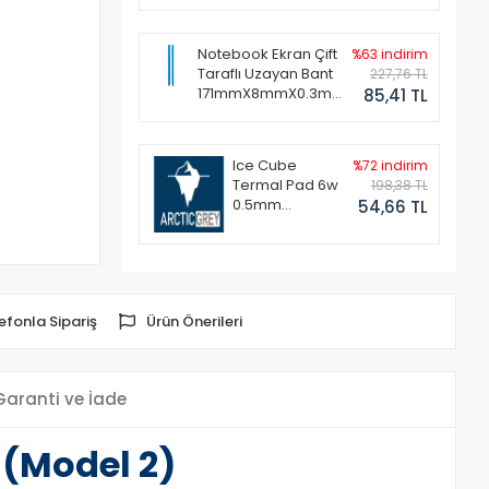
Notebook Ekran Çift
%63 indirim
Taraflı Uzayan Bant
227,76 TL
171mmX8mmX0.3mm
85,41 TL
(1 Set - 2 Adet)
Ice Cube
%72 indirim
Termal Pad 6w
198,38 TL
0.5mm
54,66 TL
50x50mm
efonla Sipariş
Ürün Önerileri
Garanti ve İade
 (Model 2)