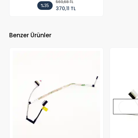
569,68 TL
%35
370,11 TL
Benzer Ürünler