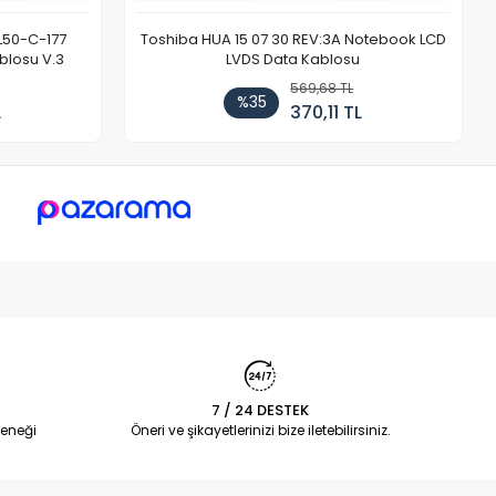
L50-C-177
Toshiba HUA 15 07 30 REV:3A Notebook LCD
blosu V.3
LVDS Data Kablosu
569,68 TL
%35
L
370,11 TL
7 / 24 DESTEK
eneği
Öneri ve şikayetlerinizi bize iletebilirsiniz.