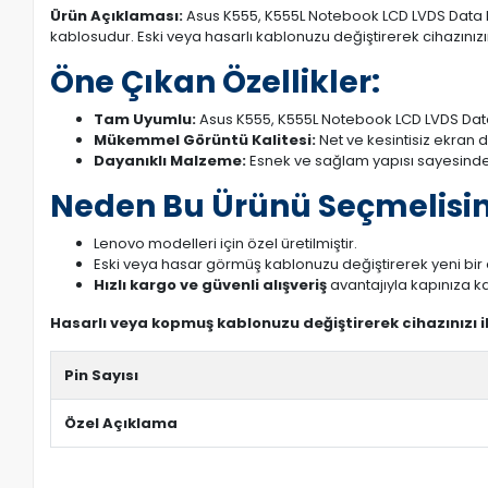
Ürün Açıklaması:
Asus K555, K555L Notebook LCD LVDS Data Kab
kablosudur. Eski veya hasarlı kablonuzu değiştirerek cihazınızın
Öne Çıkan Özellikler:
Tam Uyumlu:
Asus K555, K555L Notebook LCD LVDS Data
Mükemmel Görüntü Kalitesi:
Net ve kesintisiz ekran 
Dayanıklı Malzeme:
Esnek ve sağlam yapısı sayesinde
Neden Bu Ürünü Seçmelisin
Lenovo modelleri için özel üretilmiştir.
Eski veya hasar görmüş kablonuzu değiştirerek yeni bi
Hızlı kargo ve güvenli alışveriş
avantajıyla kapınıza ka
Hasarlı veya kopmuş kablonuzu değiştirerek cihazınızı 
Pin Sayısı
Özel Açıklama