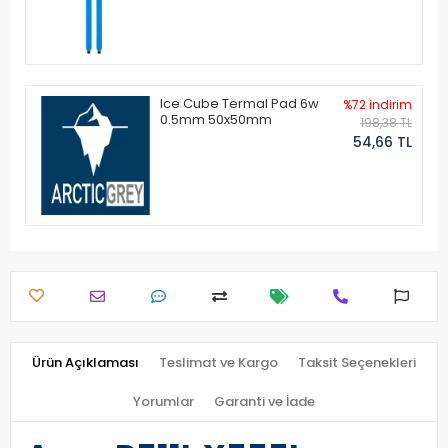
Ice Cube Termal Pad 6w
%72 indirim
0.5mm 50x50mm
198,38 TL
54,66 TL
Ürün Açıklaması
Teslimat ve Kargo
Taksit Seçenekleri
Yorumlar
Garanti ve İade