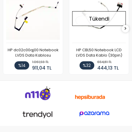
Tükendi
HP dc02c00qj00 Notebook
HP CBL50 Notebook LCD
LVDS Data Kablosu
LVDS Data Kablo (30pin)
1.061,93 TL
654,81 TL
%14
%32
911,04 TL
444,13 TL