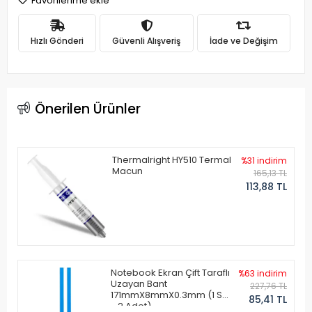
Favorilerime ekle
Hızlı Gönderi
Güvenli Alışveriş
İade ve Değişim
Önerilen Ürünler
Thermalright HY510 Termal
%31 indirim
Macun
165,13 TL
113,88 TL
Notebook Ekran Çift Taraflı
%63 indirim
Uzayan Bant
227,76 TL
171mmX8mmX0.3mm (1 Set
85,41 TL
- 2 Adet)