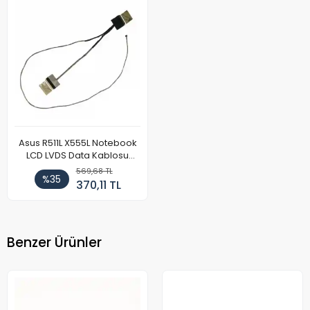
Asus R511L X555L Notebook
LCD LVDS Data Kablosu
(Model 2)
569,68 TL
%35
370,11 TL
Benzer Ürünler