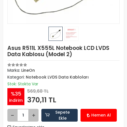
Asus R511L X555L Notebook LCD LVDS
Data Kablosu (Model 2)
Marka:
LineOn
Kategori:
Notebook LVDS Data Kabloları
Stok: Stokta Var
569,68 TL
%35
370,11 TL
indirim
Sepete
Hemen Al
Ekle