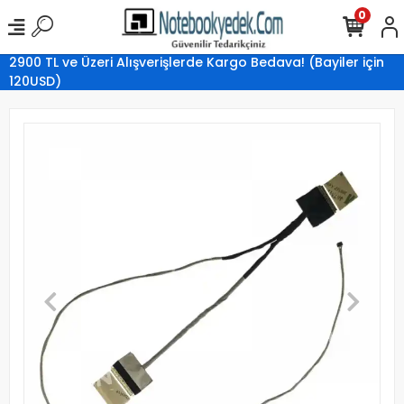
0
2900 TL ve Üzeri Alışverişlerde Kargo Bedava! (Bayiler için
120USD)