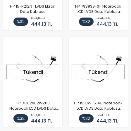
HP 15-R212NT LVDS Ekran
HP 798933-011 Notebook
Data Kablosu
LCD LVDS Data Kablosu
(30Pin)
654,81 TL
654,81 TL
%32
%32
444,13 TL
444,13 TL
Tükendi
Tükendi
HP DC02002WZ00
HP 15-BW 15-RB Notebook
Notebook LCD LVDS Data
LCD LVDS Data Kablosu
Kablosu (30Pin)
(30Pin)
654,81 TL
654,81 TL
%32
%32
444,13 TL
444,13 TL