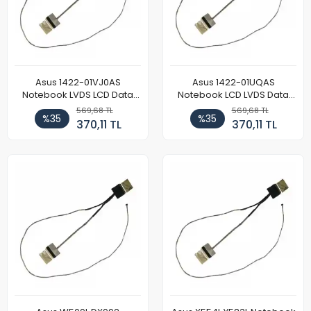
Asus 1422-01VJ0AS
Asus 1422-01UQAS
Notebook LVDS LCD Data
Notebook LCD LVDS Data
Kablosu
Kablosu (Model 2)
569,68 TL
569,68 TL
%35
%35
370,11 TL
370,11 TL