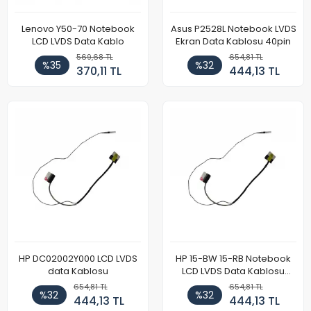
Lenovo Y50-70 Notebook
Asus P2528L Notebook LVDS
LCD LVDS Data Kablo
Ekran Data Kablosu 40pin
569,68 TL
654,81 TL
%35
%32
370,11 TL
444,13 TL
HP DC02002Y000 LCD LVDS
HP 15-BW 15-RB Notebook
data Kablosu
LCD LVDS Data Kablosu
(40pin)
654,81 TL
654,81 TL
%32
%32
444,13 TL
444,13 TL