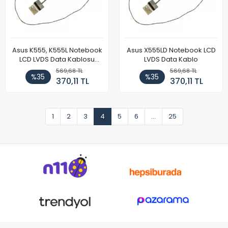
Asus K555, K555L Notebook
Asus X555LD Notebook LCD
LCD LVDS Data Kablosu
LVDS Data Kablo
(Model 2)
569,68 TL
569,68 TL
%35
%35
370,11 TL
370,11 TL
1
2
3
4
5
6
...
25