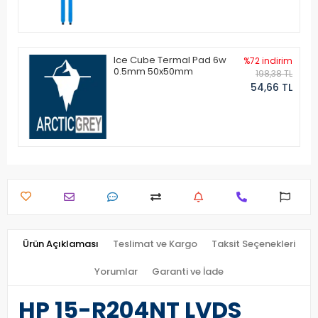
Ice Cube Termal Pad 6w
%72 indirim
0.5mm 50x50mm
198,38 TL
54,66 TL
Ürün Açıklaması
Teslimat ve Kargo
Taksit Seçenekleri
Yorumlar
Garanti ve İade
HP 15-R204NT LVDS