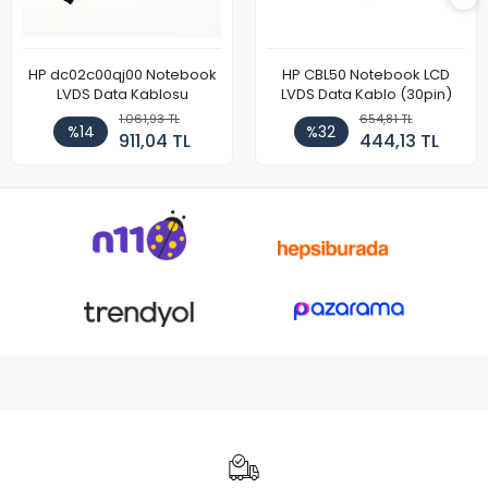
HP dc02c00qj00 Notebook
HP CBL50 Notebook LCD
LVDS Data Kablosu
LVDS Data Kablo (30pin)
1.061,93 TL
654,81 TL
%14
%32
911,04 TL
444,13 TL