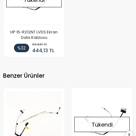
HP 15-R212NT LVDS Ekran
Data Kablosu
654,81 TL
%32
444,13 TL
Benzer Ürünler
Tükendi