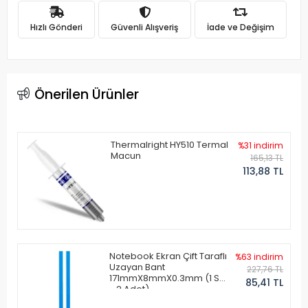
Hızlı Gönderi
Güvenli Alışveriş
İade ve Değişim
Önerilen Ürünler
Thermalright HY510 Termal
%31 indirim
Macun
165,13 TL
113,88 TL
Notebook Ekran Çift Taraflı
%63 indirim
Uzayan Bant
227,76 TL
171mmX8mmX0.3mm (1 Set
85,41 TL
- 2 Adet)