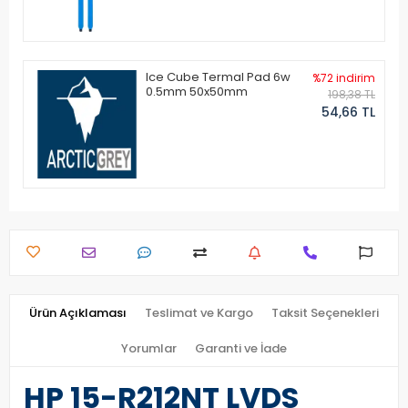
Ice Cube Termal Pad 6w
%72 indirim
0.5mm 50x50mm
198,38 TL
54,66 TL
Ürün Açıklaması
Teslimat ve Kargo
Taksit Seçenekleri
Yorumlar
Garanti ve İade
HP 15-R212NT LVDS