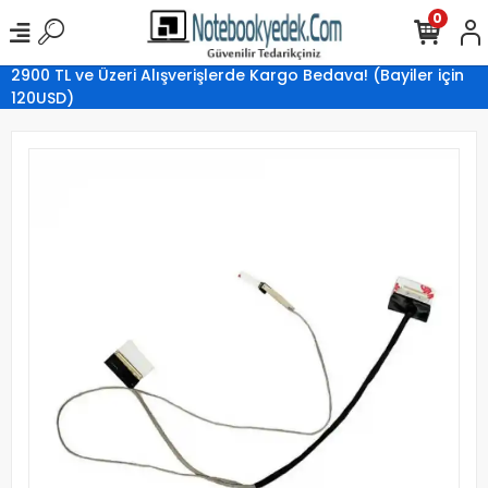
0
2900 TL ve Üzeri Alışverişlerde Kargo Bedava! (Bayiler için
120USD)