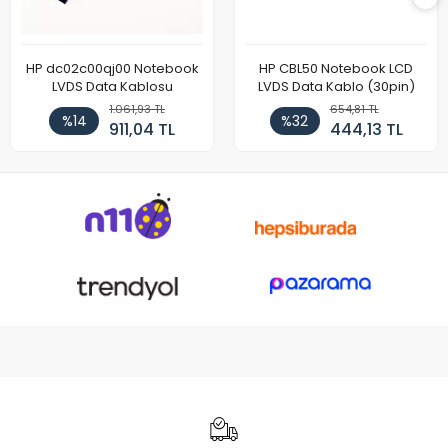
HP dc02c00qj00 Notebook
HP CBL50 Notebook LCD
LVDS Data Kablosu
LVDS Data Kablo (30pin)
1.061,93 TL
654,81 TL
%14
%32
911,04 TL
444,13 TL