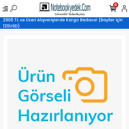
0
2900 TL ve Üzeri Alışverişlerde Kargo Bedava! (Bayiler için
120USD)