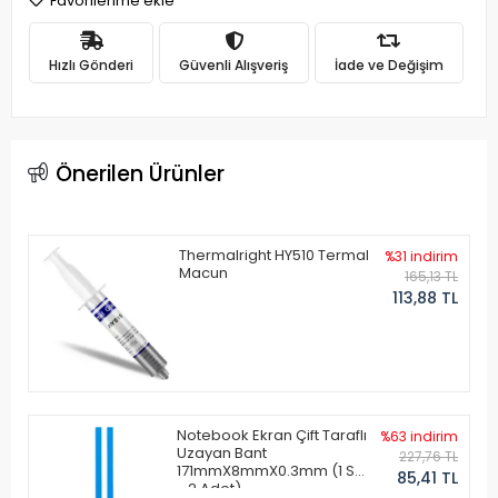
Favorilerime ekle
Hızlı Gönderi
Güvenli Alışveriş
İade ve Değişim
Önerilen Ürünler
Thermalright HY510 Termal
%31 indirim
Macun
165,13 TL
113,88 TL
Notebook Ekran Çift Taraflı
%63 indirim
Uzayan Bant
227,76 TL
171mmX8mmX0.3mm (1 Set
85,41 TL
- 2 Adet)