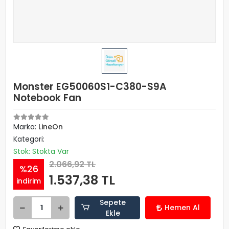
Monster EG50060S1-C380-S9A
Notebook Fan
Marka:
LineOn
Kategori:
Stok: Stokta Var
2.066,92 TL
%26
1.537,38 TL
indirim
Sepete
Hemen Al
Ekle