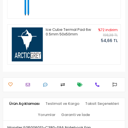
Ice Cube Termal Pad 6w
%72 indirim
0.5mm 50x50mm
198,38 TL
54,66 TL
Ürün Açıklaması
Teslimat ve Kargo
Taksit Seçenekleri
Yorumlar
Garanti ve İade
Monster EG50060S1-C380-S9A Notebook Fan