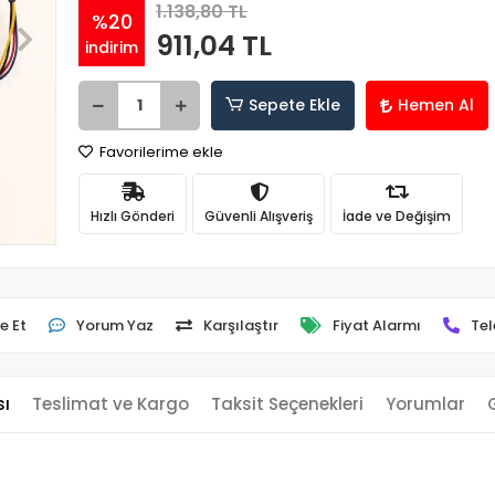
1.138,80 TL
%20
911,04 TL
indirim
Sepete Ekle
Hemen Al
Favorilerime ekle
Hızlı Gönderi
Güvenli Alışveriş
İade ve Değişim
e Et
Yorum Yaz
Karşılaştır
Fiyat Alarmı
Tel
sı
Teslimat ve Kargo
Taksit Seçenekleri
Yorumlar