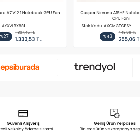
ra A7 V12.1 Notebook GPU Fan
Casper Nirvana A15HE Notebo
CPU Fanı
: AYXVLBX881
Stok Kodu: AXCMGTGPSY
1.837,45 TL
443,96 TL
%27
%43
1.333,53 TL
255,06 T
Güvenli Alışveriş
Geniş Ürün Yelpazesi
enli ve kolay ödeme sistemi
Binlerce ürün ve kampanya seç