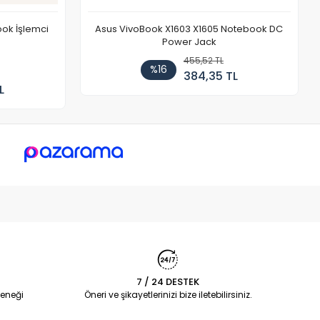
ok İşlemci
Asus VivoBook X1603 X1605 Notebook DC
Power Jack
455,52 TL
%16
384,35 TL
L
7 / 24 DESTEK
eneği
Öneri ve şikayetlerinizi bize iletebilirsiniz.