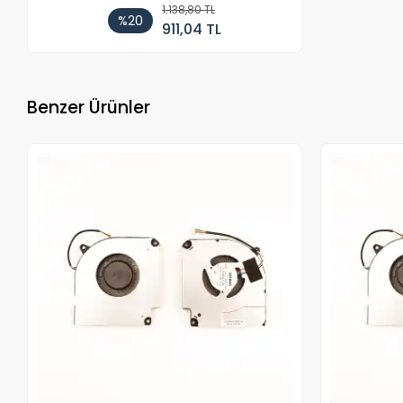
1.138,80 TL
%20
911,04 TL
Benzer Ürünler