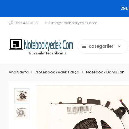
290
0212 433 38 33
info@notebookyedek.com
Kategoriler
Ana Sayfa
Notebook Yedek Parça
Notebook Dahili Fan