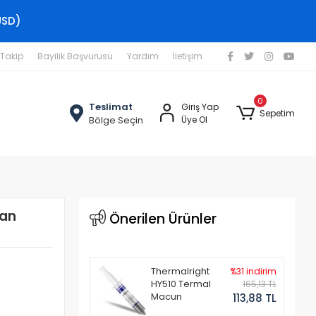
USD)
 Takip
Bayilik Başvurusu
Yardım
İletişim
0
Teslimat
Giriş Yap
Sepetim
Bölge Seçin
Üye Ol
Fan
Önerilen Ürünler
Thermalright
%31 indirim
HY510 Termal
165,13 TL
Macun
113,88 TL