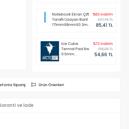
Notebook Ekran Çift
%63 indirim
Taraflı Uzayan Bant
227,76 TL
171mmX8mmX0.3mm
85,41 TL
(1 Set - 2 Adet)
Ice Cube
%72 indirim
Termal Pad 6w
198,38 TL
0.5mm
54,66 TL
50x50mm
efonla Sipariş
Ürün Önerileri
Garanti ve İade