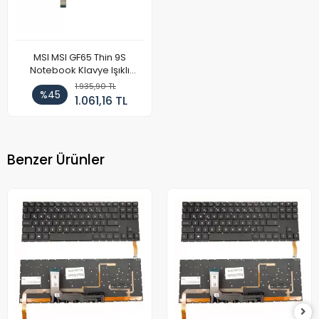
MSI MSI GF65 Thin 9S
Notebook Klavye Işıklı
Gümüş
1.935,90 TL
%45
1.061,16 TL
Benzer Ürünler