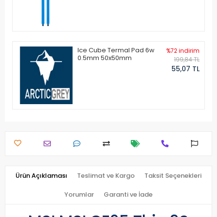
Ice Cube Termal Pad 6w
%72 indirim
0.5mm 50x50mm
199,84 TL
55,07 TL
Ürün Açıklaması
Teslimat ve Kargo
Taksit Seçenekleri
Yorumlar
Garanti ve İade