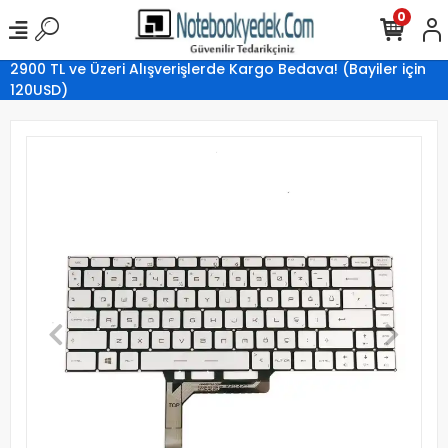
0
2900 TL ve Üzeri Alışverişlerde Kargo Bedava! (Bayiler için
120USD)