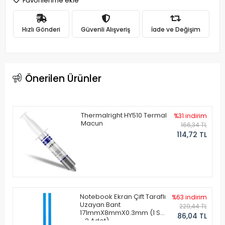
Favorilerime ekle
Hızlı Gönderi
Güvenli Alışveriş
İade ve Değişim
Önerilen Ürünler
Thermalright HY510 Termal
%31 indirim
Macun
166,34 TL
114,72 TL
Notebook Ekran Çift Taraflı
%63 indirim
Uzayan Bant
229,44 TL
171mmX8mmX0.3mm (1 Set
86,04 TL
- 2 Adet)