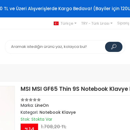
0 TL ve Üzeri Alışverişlerde Kargo Bedava! (Bayiler için 120
Türkçe
TRY - Türk Lirası
Sipariş
MSI MSI GF65 Thin 9S Notebook Klavye I
Marka:
LineOn
Kategori:
Notebook Klavye
Stok: Stokta Var
1.708,20 TL
%14