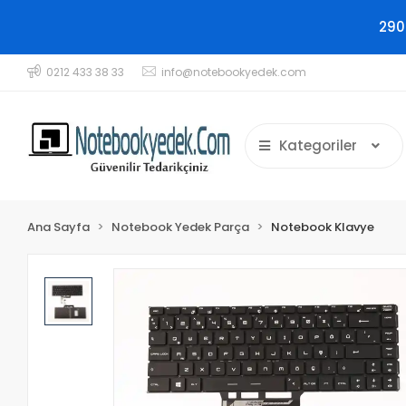
290
0212 433 38 33
info@notebookyedek.com
Kategoriler
Ana Sayfa
Notebook Yedek Parça
Notebook Klavye