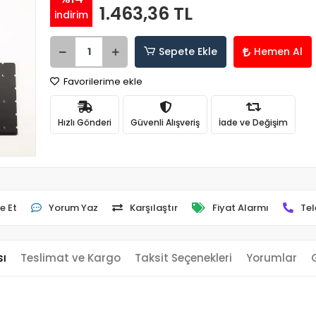
1.463,36 TL
indirim
Sepete Ekle
Hemen Al
Favorilerime ekle
Hızlı Gönderi
Güvenli Alışveriş
İade ve Değişim
e Et
Yorum Yaz
Karşılaştır
Fiyat Alarmı
Tel
sı
Teslimat ve Kargo
Taksit Seçenekleri
Yorumlar