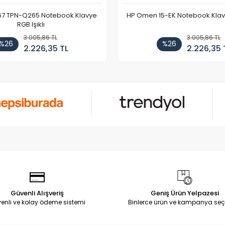
67 TPN-Q265 Notebook Klavye
HP Omen 15-EK Notebook Klavye
RGB Işıklı
3.005,86 TL
3.005,86 TL
%26
%26
2.226,35 TL
2.226,35 
Güvenli Alışveriş
Geniş Ürün Yelpazesi
enli ve kolay ödeme sistemi
Binlerce ürün ve kampanya seç