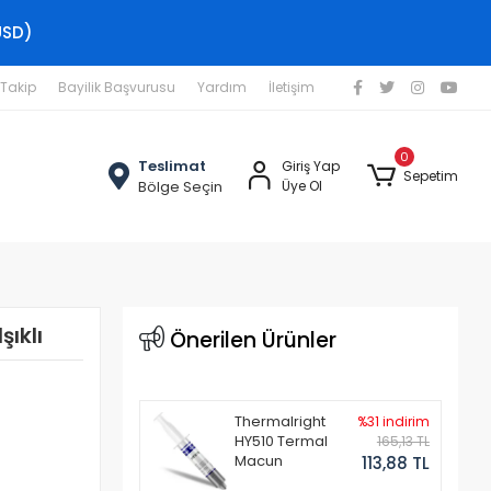
USD)
 Takip
Bayilik Başvurusu
Yardım
İletişim
0
Teslimat
Giriş Yap
Sepetim
Bölge Seçin
Üye Ol
şıklı
Önerilen Ürünler
Thermalright
%31 indirim
HY510 Termal
165,13 TL
Macun
113,88 TL