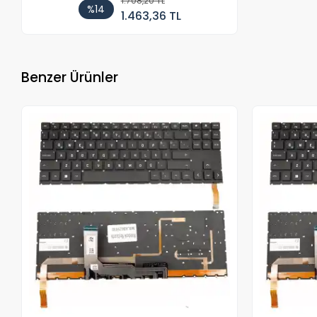
1.708,20 TL
%14
1.463,36 TL
Benzer Ürünler