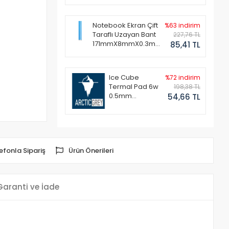
Notebook Ekran Çift
%63 indirim
Taraflı Uzayan Bant
227,76 TL
171mmX8mmX0.3mm
85,41 TL
(1 Set - 2 Adet)
Ice Cube
%72 indirim
Termal Pad 6w
198,38 TL
0.5mm
54,66 TL
50x50mm
efonla Sipariş
Ürün Önerileri
Garanti ve İade