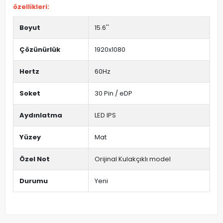
özellikleri:
Boyut
15.6''
Çözünürlük
1920x1080
Hertz
60Hz
Soket
30 Pin / eDP
Aydınlatma
LED IPS
Yüzey
Mat
Özel Not
Orijinal Kulakçıklı model
Durumu
Yeni