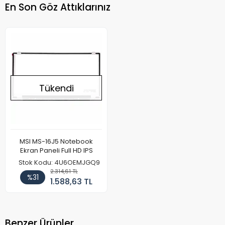
En Son Göz Attıklarınız
Tükendi
MSI MS-16J5 Notebook
Ekran Paneli Full HD IPS
Stok Kodu: 4U6OEMJGQ9
2.314,61 TL
%31
1.588,63 TL
Benzer Ürünler