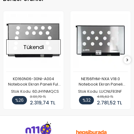
Tükendi
KD160N06-30NI-A004
NE156FHM-NXA V18.0
Notebook Ekran Paneli Full
Notebook Ekran Paneli
HD
144Hz
Stok Kodu: 6DJHYNMQCS
Stok Kodu: LUCNLF83NF
3.131,70 TL
4.115,62 TL
%26
%32
2.319,74 TL
2.781,52 TL