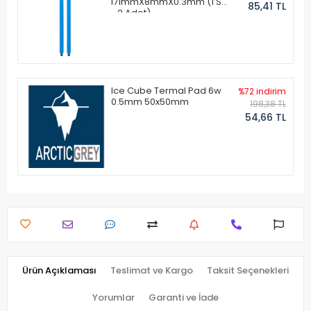
171mmX8mmX0.3mm (1 Set
85,41 TL
- 2 Adet)
Ice Cube Termal Pad 6w
%72 indirim
0.5mm 50x50mm
198,38 TL
54,66 TL
Ürün Açıklaması
Teslimat ve Kargo
Taksit Seçenekleri
Yorumlar
Garanti ve İade