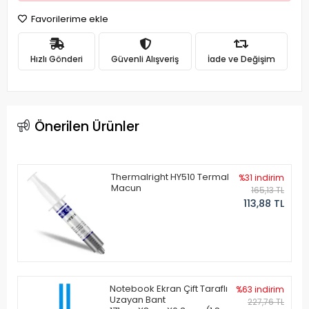
Favorilerime ekle
Hızlı Gönderi
Güvenli Alışveriş
İade ve Değişim
Önerilen Ürünler
Thermalright HY510 Termal
%31 indirim
Macun
165,13 TL
113,88 TL
Notebook Ekran Çift Taraflı
%63 indirim
Uzayan Bant
227,76 TL