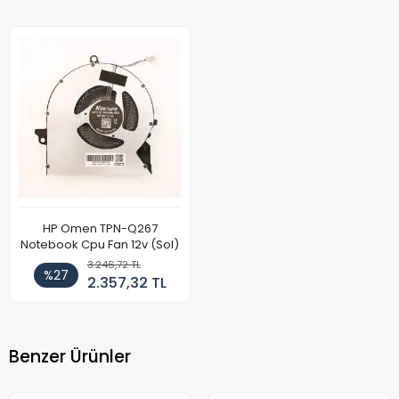
HP Omen TPN-Q267
Notebook Cpu Fan 12v (Sol)
3.246,72 TL
%27
2.357,32 TL
Benzer Ürünler