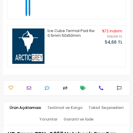
Ice Cube Termal Pad 6w
%72 indirim
0.5mm 50x50mm
198,38 TL
54,66 TL
Ürün Açıklaması
Teslimat ve Kargo
Taksit Seçenekleri
Yorumlar
Garanti ve İade