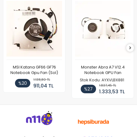
MSI Katana GF66 GF76
Monster Abra A7 V12.4
Notebook Gpu Fan (Sol)
Notebook GPU Fan
1.138,80 TL
Stok Kodu: AYXVLBX881
%20
911,04 TL
1.837,45 TL
%27
1.333,53 TL