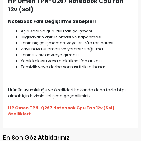
HP Omen TPN-Q267 Notebook Cpu Fan
12v (Sol)
Notebook Fanı Değiştirme Sebepler
i
Aşırı sesli ve gürültülü fan çalışması
Bilgisayarın aşırı ısınması ve kapanması
Fanın hiç çalışmaması veya BIOS'ta fan hatası
Zayıf hava üflemesi ve yetersiz soğutma
Fanın sık sık devreye girmesi
Yanık kokusu veya elektriksel fan arızası
Temizlik veya darbe sonrası fiziksel hasar
Ürünün uyumluluğu ve özellikleri hakkında daha fazla bilgi
almak için bizimle iletişime geçebilirsiniz.
HP Omen TPN-Q267 Notebook Cpu Fan 12v (Sol)
özellikleri:
En Son Göz Attıklarınız