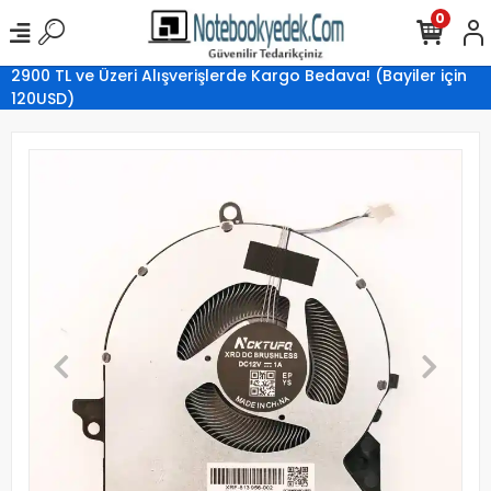
0
2900 TL ve Üzeri Alışverişlerde Kargo Bedava! (Bayiler için
120USD)