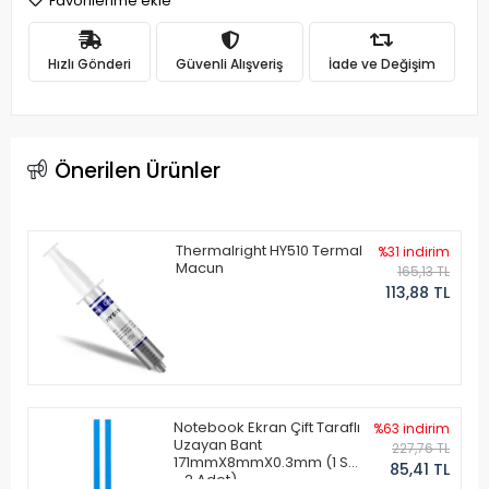
Favorilerime ekle
Hızlı Gönderi
Güvenli Alışveriş
İade ve Değişim
Önerilen Ürünler
Thermalright HY510 Termal
%31 indirim
Macun
165,13 TL
113,88 TL
Notebook Ekran Çift Taraflı
%63 indirim
Uzayan Bant
227,76 TL
171mmX8mmX0.3mm (1 Set
85,41 TL
- 2 Adet)