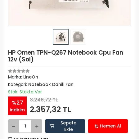
HP Omen TPN-Q267 Notebook Cpu Fan
12v (Sol)
Marka:
LineOn
Kategori:
Notebook Dahili Fan
Stok: Stokta Var
3.246,72 TL
%27
2.357,32 TL
indirim
Sepete
Hemen Al
Ekle