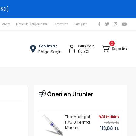
USD)
 Takip
Bayilik Başvurusu
Yardım
İletişim
0
Teslimat
Giriş Yap
Sepetim
Bölge Seçin
Üye Ol
Önerilen Ürünler
Thermalright
%31 indirim
HY510 Termal
165,13 TL
Macun
113,88 TL