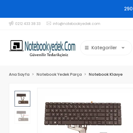
290
0212 433 38 33
info@notebookyedek.com
Kategoriler
Ana Sayfa
Notebook Yedek Parça
Notebook Klavye