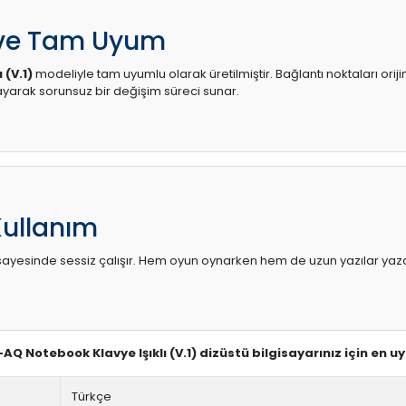
 ve Tam Uyum
 (V.1)
modeliyle tam uyumlu olarak üretilmiştir. Bağlantı noktaları orij
arak sorunsuz bir değişim süreci sunar.
Kullanım
sı sayesinde sessiz çalışır. Hem oyun oynarken hem de uzun yazılar yaza
5-AQ Notebook Klavye Işıklı (V.1) dizüstü bilgisayarınız için en 
Türkçe