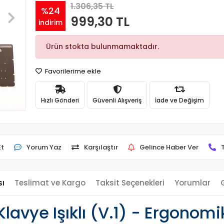
1.306,35 TL
%24
999,30 TL
indirim
Ürün stokta bulunmamaktadır.
Favorilerime ekle
Hızlı Gönderi
Güvenli Alışveriş
İade ve Değişim
Et
Yorum Yaz
Karşılaştır
Gelince Haber Ver
sı
Teslimat ve Kargo
Taksit Seçenekleri
Yorumlar
avye Işıklı (V.1) - Ergonomi