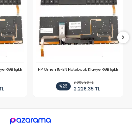
 RGB Işıklı
HP Omen 15-EN Notebook Klavye RGB Işıklı
3.005,86 TL
%26
TL
2.226,35 TL