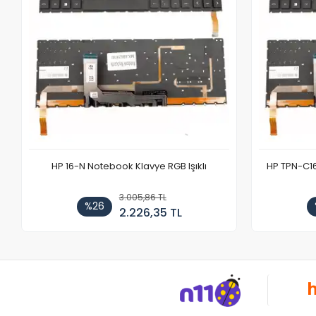
HP 16-N Notebook Klavye RGB Işıklı
HP TPN-C1
3.005,86 TL
%26
2.226,35 TL