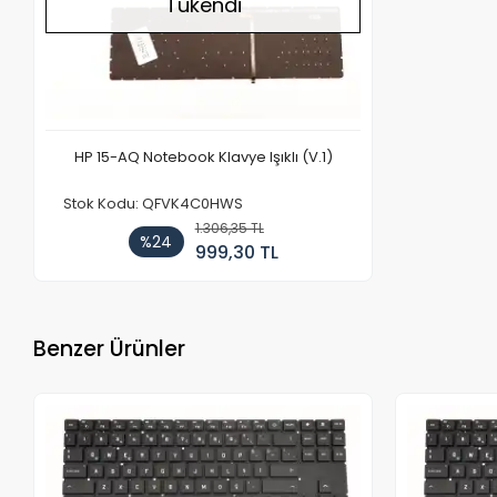
Tükendi
HP 15-AQ Notebook Klavye Işıklı (V.1)
Stok Kodu: QFVK4C0HWS
1.306,35 TL
%24
999,30 TL
Benzer Ürünler