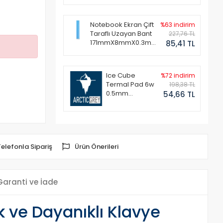
Notebook Ekran Çift
%63 indirim
Taraflı Uzayan Bant
227,76 TL
171mmX8mmX0.3mm
85,41 TL
(1 Set - 2 Adet)
Ice Cube
%72 indirim
Termal Pad 6w
198,38 TL
0.5mm
54,66 TL
50x50mm
Telefonla Sipariş
Ürün Önerileri
Garanti ve İade
k ve Dayanıklı Klavye