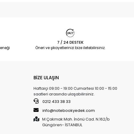
7 / 24 DESTEK
eneği
Öneri ve şikayetlerinizi bize iletebilirsiniz.
BİZE ULAŞIN
Haftaiçi 09:00 - 19:00 Cumartesi 10:00 - 15:00
saatleri arasında ulaşabilirsiniz.
0212 433 38 33
info@notebookyedek.com
M.Çakmak Mah. İnönü Cad. N.162/b
Güngören- İSTANBUL