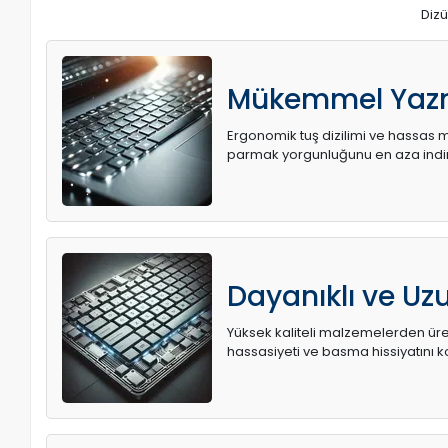
Dizü
Mükemmel Yaz
Ergonomik tuş dizilimi ve hassas me
parmak yorgunluğunu en aza indir
Dayanıklı ve U
Yüksek kaliteli malzemelerden üret
hassasiyeti ve basma hissiyatını k