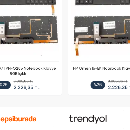
67 TPN-Q265 Notebook Klavye
HP Omen 15-EK Notebook Klavye
RGB Işıklı
3.005,86 TL
3.005,86 TL
%26
%26
2.226,35 TL
2.226,35 