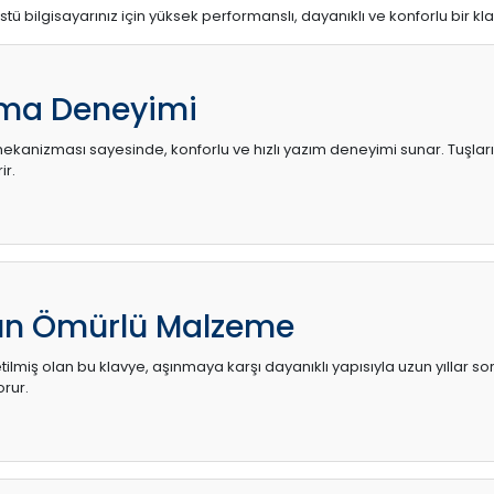
stü bilgisayarınız için yüksek performanslı, dayanıklı ve konforlu bir kl
ma Deneyimi
kanizması sayesinde, konforlu ve hızlı yazım deneyimi sunar. Tuşların d
ir.
zun Ömürlü Malzeme
ilmiş olan bu klavye, aşınmaya karşı dayanıklı yapısıyla uzun yıllar so
orur.