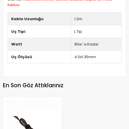
Kablosu
Kablo Uzunluğu
1.2m
Uç Tipi
L Tip
Watt
90w' a Kadar
Uç Ölçüsü
4.0x1.35mm
En Son Göz Attıklarınız