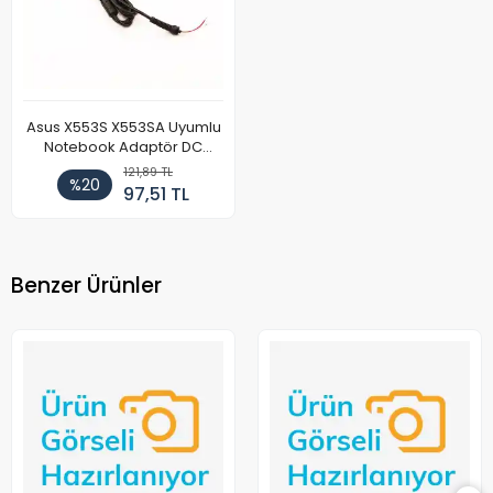
Asus X553S X553SA Uyumlu
Notebook Adaptör DC
Power Kablosu
121,89 TL
%20
97,51 TL
Benzer Ürünler