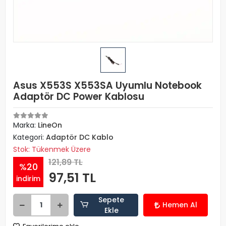
Asus X553S X553SA Uyumlu Notebook
Adaptör DC Power Kablosu
Marka:
LineOn
Kategori:
Adaptör DC Kablo
Stok: Tükenmek Üzere
121,89 TL
%20
97,51 TL
indirim
Sepete
Hemen Al
Ekle