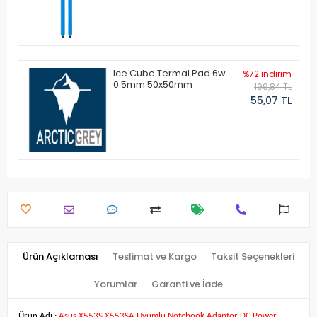
Ice Cube Termal Pad 6w
%72 indirim
0.5mm 50x50mm
199,84 TL
55,07 TL
Ürün Açıklaması
Teslimat ve Kargo
Taksit Seçenekleri
Yorumlar
Garanti ve İade
Ürün Adı :
Asus X553S X553SA Uyumlu Notebook Adaptör DC Power