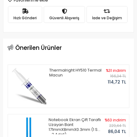
Favorilerime ekle
Hızlı Gönderi
Güvenli Alışveriş
İade ve Değişim
Önerilen Ürünler
Thermalright HY510 Termal
%31 indirim
Macun
166,34 TL
114,72 TL
Notebook Ekran Çift Taraflı
%63 indirim
Uzayan Bant
229,44 TL
171mmX8mmX0.3mm (1 Set
86,04 TL
- 2 Adet)