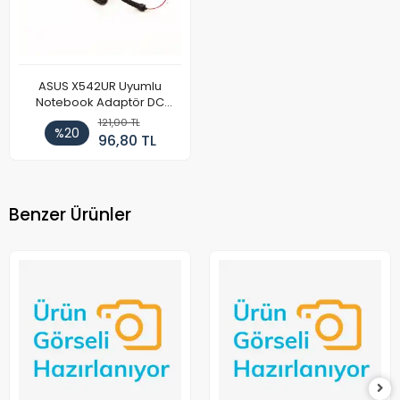
ASUS X542UR Uyumlu
Notebook Adaptör DC
Power Kablosu
121,00 TL
%20
96,80 TL
Benzer Ürünler