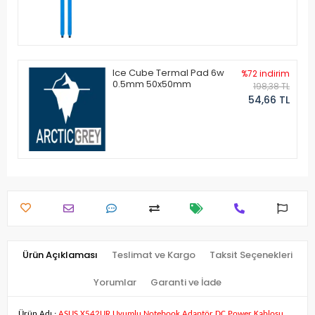
Ice Cube Termal Pad 6w
%72 indirim
0.5mm 50x50mm
198,38 TL
54,66 TL
Ürün Açıklaması
Teslimat ve Kargo
Taksit Seçenekleri
Yorumlar
Garanti ve İade
Ürün Adı :
ASUS X542UR Uyumlu Notebook Adaptör DC Power Kablosu