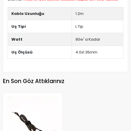
Kablo Uzunluğu
1.2m
Uç Tipi
L Tip
Watt
90w' a Kadar
Uç Ölçüsü
4.0x1.35mm
En Son Göz Attıklarınız