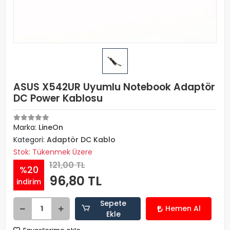
ASUS X542UR Uyumlu Notebook Adaptör
DC Power Kablosu
Marka:
LineOn
Kategori:
Adaptör DC Kablo
Stok: Tükenmek Üzere
121,00 TL
%20
96,80 TL
indirim
Sepete
Hemen Al
Ekle